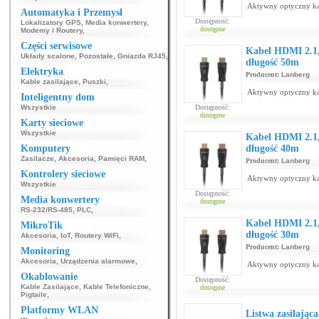
Aktywny optyczny ka
Automatyka i Przemysł
Dostępność:
Lokalizatory GPS
,
Media konwertery
,
dostępne
Modemy / Routery
,
Części serwisowe
Kabel HDMI 2.1,
Układy scalone
,
Pozostałe
,
Gniazda RJ45
,
długość 50m
Elektryka
Producent:
Lanberg
Kable zasilające
,
Puszki
,
Aktywny optyczny ka
Inteligentny dom
Wszystkie
Dostępność:
dostępne
Karty sieciowe
Wszystkie
Kabel HDMI 2.1,
Komputery
długość 40m
Zasilacze
,
Akcesoria
,
Pamięci RAM
,
Producent:
Lanberg
Kontrolery sieciowe
Aktywny optyczny ka
Wszystkie
Dostępność:
Media konwertery
dostępne
RS-232/RS-485
,
PLC
,
Kabel HDMI 2.1,
MikroTik
długość 30m
Akcesoria
,
IoT
,
Routery WiFi
,
Producent:
Lanberg
Monitoring
Akcesoria
,
Urządzenia alarmowe
,
Aktywny optyczny ka
Okablowanie
Dostępność:
Kable Zasilające
,
Kable Telefoniczne
,
dostępne
Pigtaile
,
Platformy WLAN
Listwa zasilając