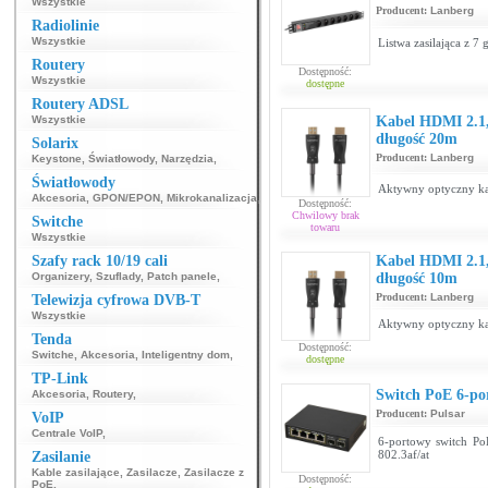
Wszystkie
Producent:
Lanberg
Radiolinie
Wszystkie
Listwa zasilająca z 
Routery
Dostępność:
Wszystkie
dostępne
Routery ADSL
Wszystkie
Kabel HDMI 2.1,
długość 20m
Solarix
Producent:
Lanberg
Keystone
,
Światłowody
,
Narzędzia
,
Światłowody
Aktywny optyczny ka
Akcesoria
,
GPON/EPON
,
Mikrokanalizacja
,
Dostępność:
Chwilowy brak
Switche
towaru
Wszystkie
Szafy rack 10/19 cali
Kabel HDMI 2.1,
Organizery
,
Szuflady
,
Patch panele
,
długość 10m
Producent:
Lanberg
Telewizja cyfrowa DVB-T
Wszystkie
Aktywny optyczny ka
Tenda
Dostępność:
Switche
,
Akcesoria
,
Inteligentny dom
,
dostępne
TP-Link
Switch PoE 6-po
Akcesoria
,
Routery
,
Producent:
Pulsar
VoIP
Centrale VoIP
,
6-portowy switch Po
802.3af/at
Zasilanie
Kable zasilające
,
Zasilacze
,
Zasilacze z
Dostępność:
PoE
,