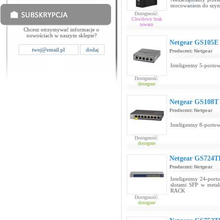
mocowaniem do szy
Dostępność:
Chwilowy brak
towaru
Chcesz otrzymywać informacje o
nowościach w naszym sklepie?
Netgear GS105E
Producent:
Netgear
Inteligentny 5-porto
Dostępność:
dostępne
Netgear GS108T
Producent:
Netgear
Inteligentny 8-portow
Dostępność:
dostępne
Netgear GS724T
Producent:
Netgear
Inteligentny 24-port
slotami SFP w meta
RACK
Dostępność:
dostępne