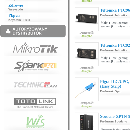
dostępne
Zdrowie
Wszystkie
Teltonika FTC96
Złącza
Producent:
Teltonika
Keystone
,
RJ11
,
Mały i inteligentn
generacji o zwiększo
Dostępność:
dostępne
Teltonika FTC92
Producent:
Teltonika
Mały i inteligentn
generacji o zwiększo
Dostępność:
dostępne
Pigtail LC/UPC,
(Easy Strip)
Producent:
Opto
Dostępność:
dostępne
Scodeno XPTN-
Producent:
Scodeno
Niezarządzalny przeł