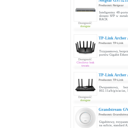
Netgear GS752T
Producent:
Netgear
Inteligentny 48-port
slotami SFP w meta
RACK
Dostępność:
dostępne
TP-Link Archer
Producent:
TP-Link
Trzypasmowy, bezprze
portów Gigabit Ether
Dostępność:
Chwilowy brak
towaru
TP-Link Archer
Producent:
TP-Link
Dwupasmowy, bez
802.11a/b/g/n/ac/ax, 
Dostępność:
dostępne
Grandstream G
Producent:
Grandstre
Gigabitowy, trzypa
na suficie, standard