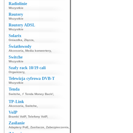
Radiolinie
Wszystkie
Routery
Wszystkie
Routery ADSL
Wszystkie
Solarix
Gniazdka
,
Złącza
,
Światłowody
Akcesoria
,
Media konwertery
,
Switche
Wszystkie
Szafy rack 10/19 cali
Organizery
,
Telewizja cyfrowa DVB-T
Wszystkie
Tenda
Switche
,
⚡ Tenda Money Back!
,
TP-Link
Akcesoria
,
Switche
,
VoIP
Bramki VoIP
,
Telefony VoIP
,
Zasilanie
Adaptery PoE
,
Zasilacze
,
Zabezpieczenia
,