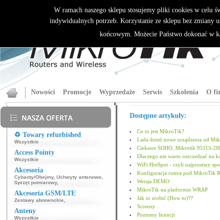
W ramach naszego sklepu stosujemy pliki cookies w celu 
indywidualnych potrzeb. Korzystanie ze sklepu bez zmiany u
końcowym. Możecie Państwo dokonać w ka
Nowości
Promocje
Wyprzedaże
Serwis
Szkolenia
O fi
Dostępne artykuły:
Co to jest MikroTik?
♻️ Towary refurbished
Lada dzień nowe urządzenia od Mik
Wszystkie
Ciekawe SOHO, Mikrotik 951Ui-2
Access Pointy
Dlaczego nie warto oszczedzać na k
Wszystkie
WiFi HotSpot - czyli najprostszy s
Akcesoria
Konfiguracja rutera pod MikroTik 
Cybanty/Obejmy
,
Uchwyty antenowe
,
Wersja DEMO
Sprzęt pomiarowy
,
MikroTik na platformie WRAP
Akcesoria GSM/LTE
Jak to zrobić (How to)??
Zestawy abonenckie
,
Screeny
Anteny
Poziomy licencji
Wszystkie