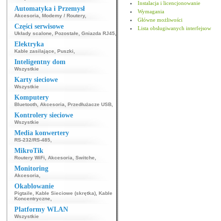
Instalacja i licencjonowanie
Automatyka i Przemysł
Wymagania
Akcesoria
,
Modemy / Routery
,
Główne możliwości
Części serwisowe
Lista obslugiwanych interfejsow
Układy scalone
,
Pozostałe
,
Gniazda RJ45
,
Elektryka
Kable zasilające
,
Puszki
,
Inteligentny dom
Wszystkie
Karty sieciowe
Wszystkie
Komputery
Bluetooth
,
Akcesoria
,
Przedłużacze USB
,
Kontrolery sieciowe
Wszystkie
Media konwertery
RS-232/RS-485
,
MikroTik
Routery WiFi
,
Akcesoria
,
Switche
,
Monitoring
Akcesoria
,
Okablowanie
Pigtaile
,
Kable Sieciowe (skrętka)
,
Kable
Koncentryczne
,
Platformy WLAN
Wszystkie