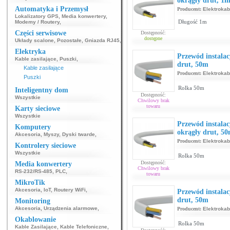
okrągły drut, 1
Automatyka i Przemysł
Producent:
Elektrokab
Lokalizatory GPS
,
Media konwertery
,
Długość 1m
Modemy / Routery
,
Części serwisowe
Dostępność:
dostępne
Układy scalone
,
Pozostałe
,
Gniazda RJ45
,
Elektryka
Przewód instalac
Kable zasilające
,
Puszki
,
drut, 50m
Kable zasilające
Producent:
Elektrokab
Puszki
Rolka 50m
Inteligentny dom
Dostępność:
Wszystkie
Chwilowy brak
towaru
Karty sieciowe
Wszystkie
Przewód instala
Komputery
okrągły drut, 5
Akcesoria
,
Myszy
,
Dyski twarde
,
Producent:
Elektrokab
Kontrolery sieciowe
Wszystkie
Rolka 50m
Dostępność:
Media konwertery
Chwilowy brak
RS-232/RS-485
,
PLC
,
towaru
MikroTik
Akcesoria
,
IoT
,
Routery WiFi
,
Przewód instalac
drut, 50m
Monitoring
Akcesoria
,
Urządzenia alarmowe
,
Producent:
Elektrokab
Okablowanie
Rolka 50m
Kable Zasilające
,
Kable Telefoniczne
,