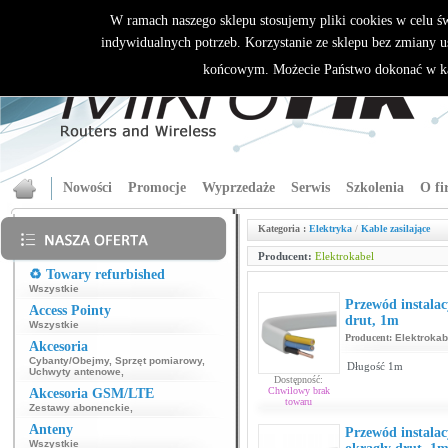
W ramach naszego sklepu stosujemy pliki cookies w celu 
indywidualnych potrzeb. Korzystanie ze sklepu bez zmiany u
końcowym. Możecie Państwo dokonać w ka
Nowości
Promocje
Wyprzedaże
Serwis
Szkolenia
O fi
Kategoria :
Elektryka
/
Kable zasilające
Producent:
Elektrokabel
♻️ Towary refurbished
Wszystkie
Przewód instalac
Access Pointy
drut, 1m
Wszystkie
Producent:
Elektrokab
Akcesoria
Cybanty/Obejmy
,
Sprzęt pomiarowy
,
Długość 1m
Uchwyty antenowe
,
Dostępność:
Chwilowy brak
Akcesoria GSM/LTE
towaru
Zestawy abonenckie
,
Anteny
Przewód instala
Wszystkie