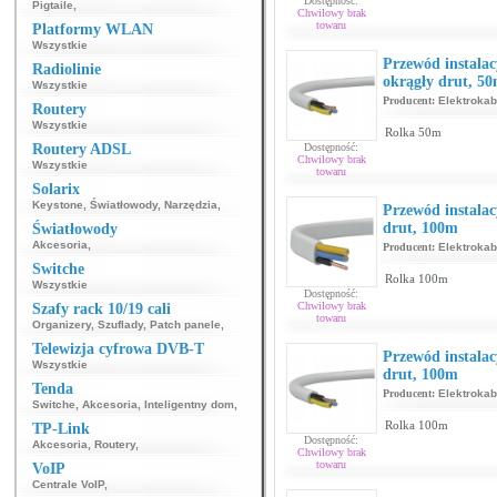
Dostępność:
Pigtaile
,
Chwilowy brak
towaru
Platformy WLAN
Wszystkie
Przewód instala
Radiolinie
okrągły drut, 5
Wszystkie
Producent:
Elektrokab
Routery
Wszystkie
Rolka 50m
Routery ADSL
Dostępność:
Chwilowy brak
Wszystkie
towaru
Solarix
Keystone
,
Światłowody
,
Narzędzia
,
Przewód instalac
drut, 100m
Światłowody
Akcesoria
,
Producent:
Elektrokab
Switche
Rolka 100m
Wszystkie
Dostępność:
Chwilowy brak
Szafy rack 10/19 cali
towaru
Organizery
,
Szuflady
,
Patch panele
,
Telewizja cyfrowa DVB-T
Przewód instala
Wszystkie
drut, 100m
Tenda
Producent:
Elektrokab
Switche
,
Akcesoria
,
Inteligentny dom
,
Rolka 100m
TP-Link
Dostępność:
Akcesoria
,
Routery
,
Chwilowy brak
towaru
VoIP
Centrale VoIP
,