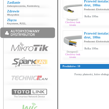
Przewód instala
Zasilanie
drut, 100m
Zabezpieczenia
,
Kontrolery
,
Producent:
Elektrokab
Zdrowie
Wszystkie
Rolka 100m
Złącza
Dostępność:
Chwilowy brak
Keystone
,
RJ11
,
towaru
Przewód instalac
drut, 100m
Producent:
Elektrokab
Rolka 100m
Dostępność:
Chwilowy brak
towaru
Produktów: 10
Formy płatności, które obsług