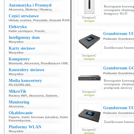
Automatyka i Przemysł
Rozwiązanie konwerge
Akcesoria
,
Modemy / Routery
,
rozwiązanie obejmują
dostępowy Wi-Fi
Części serwisowe
Dostępność:
Układy scalone
,
Pozostałe
,
Gniazda RJ45
,
dostępne
Elektryka
Kable zasilające
,
Puszki
,
Grandstream UC
Inteligentny dom
Producent:
Grandstre
Wszystkie
Zunifikowane biznes
Karty sieciowe
Wszystkie
Dostępność:
Komputery
dostępne
Bluetooth
,
Akcesoria
,
Przedłużacze USB
,
Grandstream G
Kontrolery sieciowe
Producent:
Grandstre
Wszystkie
Media konwertery
Rozwiązanie konwerge
rozwiązanie obejmuj
RS-232/RS-485
,
przełącznik sieciowy
MikroTik
Dostępność:
dostępne
Routery WiFi
,
Akcesoria
,
Switche
,
Monitoring
Akcesoria
,
Grandstream UC
Okablowanie
Producent:
Grandstre
Pigtaile
,
Kable Sieciowe (skrętka)
,
Kable
Koncentryczne
,
Zunifikowane biznes
Platformy WLAN
Dostępność:
Wszystkie
dostępne