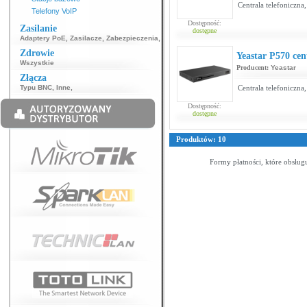
Centrala telefoniczna
Telefony VoIP
Dostępność:
Zasilanie
dostępne
Adaptery PoE
,
Zasilacze
,
Zabezpieczenia
,
Zdrowie
Yeastar P570 cent
Wszystkie
Producent:
Yeastar
Złącza
Typu BNC
,
Inne
,
Centrala telefoniczna
Dostępność:
dostępne
Produktów: 10
Formy płatności, które obsług