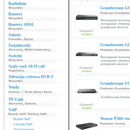
Radiolinie
Grandstream G
Wszystkie
Producent:
Grandstre
Routery
Wszystkie
Rozwiązanie konwerge
rozwiązanie obejmuj
Routery ADSL
przełącznik sieciowy
Wszystkie
Dostępność:
dostępne
Solarix
Gniazdka
,
Złącza
,
Grandstream G
Światłowody
Akcesoria
,
Media konwertery
,
Producent:
Grandstre
Switche
Rozwiązanie konwerge
Wszystkie
rozwiązanie obejmuj
przełącznik sieciowy
Szafy rack 10/19 cali
Dostępność:
Organizery
,
dostępne
Telewizja cyfrowa DVB-T
Wszystkie
Grandstream UC
Tenda
Producent:
Grandstre
Switche
,
⚡ Tenda Money Back!
,
Zunifikowane biznes
TP-Link
Akcesoria
,
Switche
,
Dostępność:
dostępne
VoIP
Bramki VoIP
,
Telefony VoIP
,
Yeastar P560 cent
Bramki VoIP
Producent:
Yeastar
Centrale VoIP
Stacje bazowe