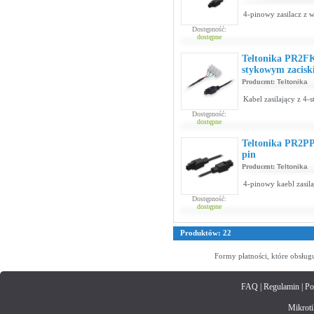
4-pinowy zasilacz z
Dostępność:
dostępne
Teltonika PR2FK
stykowym zacis
Producent:
Teltonika
Kabel zasilający z 4
Dostępność:
dostępne
Teltonika PR2PP1
pin
Producent:
Teltonika
4-pinowy kaebl zasila
Dostępność:
dostępne
Produktów: 22
Formy płatności, które obsług
FAQ
|
Regulamin
|
Po
Mikrotik