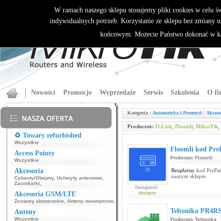
W ramach naszego sklepu stosujemy pliki cookies w celu 
indywidualnych potrzeb. Korzystanie ze sklepu bez zmiany u
końcowym. Możecie Państwo dokonać w ka
Nowości
Promocje
Wyprzedaże
Serwis
Szkolenia
O fi
Kategoria :
Automatyka i Przemysł
/
Akceso
Producent:
D-Link
,
Floomli
,
MikroTik
,
♻️ Towary refurbished
Wszystkie
Floomli kod PreP
Access Pointy
Producent:
Floomli
Wszystkie
Akcesoria
Bezpłatny
kod PrePaid
naszym sklepie.
Cybanty/Obejmy
,
Uchwyty antenowe
,
Zaciskarki
,
Dostępność:
dostępne
Akcesoria GSM/LTE
Zestawy abonenckie
,
Anteny wewnętrzne
,
Teltonika PR4RS
Anteny
Wszystkie
Producent:
Teltonika