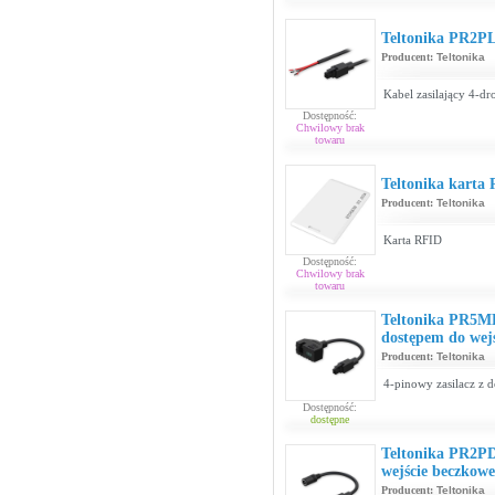
Teltonika PR2PL
Producent:
Teltonika
Kabel zasilający 4-d
Dostępność:
Chwilowy brak
towaru
Teltonika karta
Producent:
Teltonika
Karta RFID
Dostępność:
Chwilowy brak
towaru
Teltonika PR5ME
dostępem do wej
Producent:
Teltonika
4-pinowy zasilacz z 
Dostępność:
dostępne
Teltonika PR2PD0
wejście beczkowe
Producent:
Teltonika