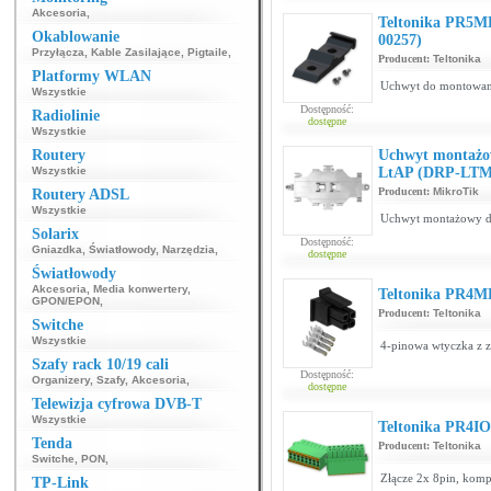
Akcesoria
,
Teltonika PR5ME
Okablowanie
00257)
Przyłącza
,
Kable Zasilające
,
Pigtaile
,
Producent:
Teltonika
Platformy WLAN
Uchwyt do montowania
Wszystkie
Dostępność:
Radiolinie
dostępne
Wszystkie
Routery
Uchwyt montażow
Wszystkie
LtAP (DRP-LTM
Producent:
MikroTik
Routery ADSL
Wszystkie
Uchwyt montażowy dla
Solarix
Dostępność:
Gniazdka
,
Światłowody
,
Narzędzia
,
dostępne
Światłowody
Akcesoria
,
Media konwertery
,
Teltonika PR4MK
GPON/EPON
,
Producent:
Teltonika
Switche
Wszystkie
4-pinowa wtyczka z 
Szafy rack 10/19 cali
Dostępność:
Organizery
,
Szafy
,
Akcesoria
,
dostępne
Telewizja cyfrowa DVB-T
Wszystkie
Teltonika PR4IO
Tenda
Producent:
Teltonika
Switche
,
PON
,
Złącze 2x 8pin, komp
TP-Link