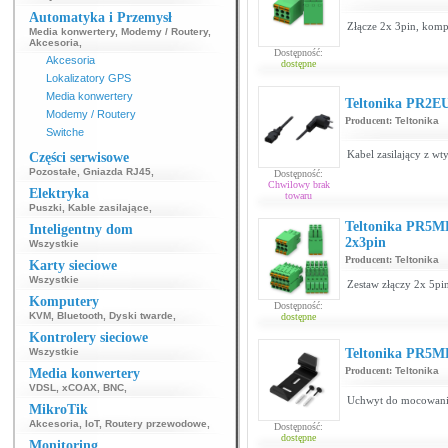
Automatyka i Przemysł
Złącze 2x 3pin, komp
Media konwertery
,
Modemy / Routery
,
Akcesoria
,
Dostępność:
Akcesoria
dostępne
Lokalizatory GPS
Media konwertery
Teltonika PR2EU
Modemy / Routery
Producent:
Teltonika
Switche
Kabel zasilający z wt
Części serwisowe
Pozostałe
,
Gniazda RJ45
,
Dostępność:
Chwilowy brak
Elektryka
towaru
Puszki
,
Kable zasilające
,
Teltonika PR5ME
Inteligentny dom
2x3pin
Wszystkie
Producent:
Teltonika
Karty sieciowe
Wszystkie
Zestaw złączy 2x 5pi
Komputery
Dostępność:
KVM
,
Bluetooth
,
Dyski twarde
,
dostępne
Kontrolery sieciowe
Wszystkie
Teltonika PR5ME
Producent:
Teltonika
Media konwertery
VDSL
,
xCOAX
,
BNC
,
Uchwyt do mocowania 
MikroTik
Akcesoria
,
IoT
,
Routery przewodowe
,
Dostępność:
dostępne
Monitoring