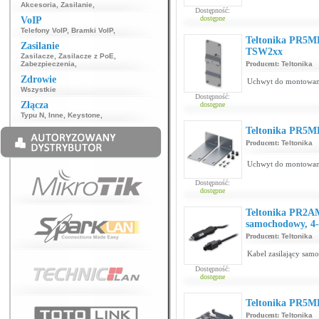
Akcesoria
,
Zasilanie
,
Dostępność:
dostępne
VoIP
Telefony VoIP
,
Bramki VoIP
,
Teltonika PR5ME
Zasilanie
TSW2xx
Zasilacze
,
Zasilacze z PoE
,
Zabezpieczenia
,
Producent:
Teltonika
Zdrowie
Uchwyt do montowania
Wszystkie
Dostępność:
Złącza
dostępne
Typu N
,
Inne
,
Keystone
,
Teltonika PR5M
Producent:
Teltonika
Uchwyt do montowani
Dostępność:
dostępne
Teltonika PR2AM
samochodowy, 4-
Producent:
Teltonika
Kabel zasilający sam
Dostępność:
dostępne
Teltonika PR5ME
Producent:
Teltonika