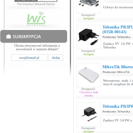
Uchwyt do montowania
Dostępność:
dostępne
Teltonika PR3PU
(035R-00143)
Producent:
Teltonika
Zasilacz 9V 1A 9W w
Chcesz otrzymywać informacje o
Teltonika
nowościach w naszym sklepie?
Dostępność:
dostępne
MikroTik Blueto
Producent:
MikroTik
Wewnętrzny, mały i i
innych urządzeń do śl
Dostępność:
Chwilowy brak
towaru
Teltonika PR3PR
Producent:
Teltonika
Zasilacz 9V 1A 9W z
Dostępność:
dostępne