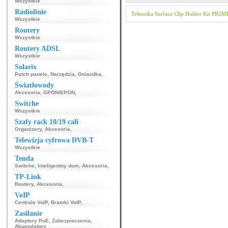
Wszystkie
Radiolinie
Teltonika
Surface Clip Holder Kit
PR5M
Wszystkie
Routery
Wszystkie
Routery ADSL
Wszystkie
Solarix
Patch panele
,
Narzędzia
,
Gniazdka
,
Światłowody
Akcesoria
,
GPON/EPON
,
Switche
Wszystkie
Szafy rack 10/19 cali
Organizery
,
Akcesoria
,
Telewizja cyfrowa DVB-T
Wszystkie
Tenda
Switche
,
Inteligentny dom
,
Akcesoria
,
TP-Link
Routery
,
Akcesoria
,
VoIP
Centrale VoIP
,
Bramki VoIP
,
Zasilanie
Adaptery PoE
,
Zabezpieczenia
,
Akumulatory
,