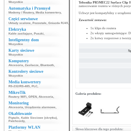
Wszystkie
Teltonika PR5MEC22 Surface Clip H
zamocowanie routera w różnych pozycja
Automatyka i Przemysł
Modemy / Routery
,
Media konwertery
,
Uchwyt jest kompatybilny z urządze
Części serwisowe
Zawartość zestawu:
Układy scalone
,
Pozostałe
,
Gniazda RJ45
,
1x klips do routera
Elektryka
2x wkręty samogwintujące: 
Kable zasilające
,
Puszki
,
2x kotwy rozporowe z tworz
Inteligentny dom
Wszystkie
Karty sieciowe
S
Wszystkie
Komputery
Akcesoria
,
Zasilacze
,
Bluetooth
,
Kontrolery sieciowe
Wszystkie
Media konwertery
RS-232/RS-485
,
PLC
,
MikroTik
Galeria produktu:
Routery WiFi
,
GPEN
,
Akcesoria
,
Monitoring
Akcesoria
,
Urządzenia alarmowe
,
Okablowanie
Pigtaile
,
Kable Sieciowe (skrętka)
,
Patchcordy
,
Platformy WLAN
Słowa kluczowe dla tego produktu: