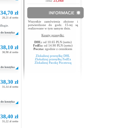
cena:
23,10zł
34,70 zł
28,21 zł netto
Wszystkie zamówienia złożone i
potwierdzone do godz. 15-tej są
długie.
realizowane w tym samym dniu.
do koszyka
Koszty przesyłki:
DHL:
od 10.65 PLN (netto)
FedEx:
od 14.90 PLN (netto)
38,10 zł
Poczta:
zgodnie z cennikiem
30,98 zł netto
Zlokalizuj przesyłkę DHL
Zlokalizuj przesyłkę FedEx
Zlokalizuj Paczkę Pocztową
do koszyka
38,30 zł
31,14 zł netto
do koszyka
38,40 zł
31,22 zł netto