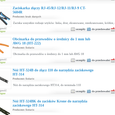
tępne
Zaciskarka złączy RJ-45/RJ-12/RJ-11/RJ-9 CT-
5684R
Producent:
brak danych
Zaciska wszystkie rodzaje wtyków: linka, drut, ekranowane, nieekranowane, krótkie, 
ępność:
szczegóły
do przechowalni
tępne
Obcinarka do przewodów o średnicy do 1 mm lub
AWG 18 (HT-222)
Producent:
Solarix
Obcinarka do przewodów o średnicy do 1 mm lub AWG 18
ępność:
szczegóły
do przechowalni
tępne
Nóż HT-324B do złącz 110 do narzędzia zaciskowego
HT-314
Producent:
Solarix
Nóż do narzędzia zaciskowego HT314, do terminala 110
ępność:
szczegóły
do przechowalni
tępne
Nóż HT-324BK do zacisków Krone do narzędzia
zaciskowego HT-314
Producent:
Solarix