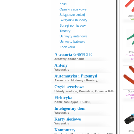
Kołki
Opaski zaciskowe
Ściągacze izolacji
Dost
dos
Skrzynki/Obudowy
Sprzęt pomiarowy
Testery
Uchwyty antenowe
Uchwyty kablowe
Zaciskarki
Dost
Akcesoria GSM/LTE
Chwil
to
Zestawy abonenckie
,
Anteny
Wszystkie
Automatyka i Przemysł
Akcesoria
,
Modemy / Routery
,
Części serwisowe
Układy scalone
,
Pozostałe
,
Gniazda RJ45
,
Dost
Chwil
Elektryka
to
Kable zasilające
,
Puszki
,
Inteligentny dom
Wszystkie
Karty sieciowe
Wszystkie
Komputery
Dost