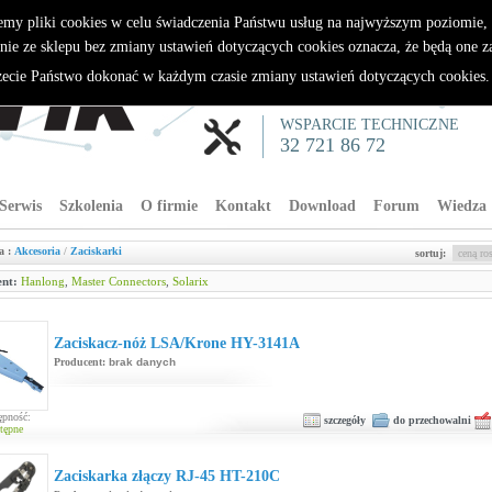
emy pliki cookies w celu świadczenia Państwu usług na najwyższym poziomie
nie ze sklepu bez zmiany ustawień dotyczących cookies oznacza, że będą one 
cie Państwo dokonać w każdym czasie zmiany ustawień dotyczących cookies
WSPARCIE TECHNICZNE
32 721 86 72
Serwis
Szkolenia
O firmie
Kontakt
Download
Forum
Wiedza
a :
Akcesoria
/
Zaciskarki
sortuj:
nt:
Hanlong
,
Master Connectors
,
Solarix
Zaciskacz-nóż LSA/Krone HY-3141A
Producent:
brak danych
ępność:
szczegóły
do przechowalni
tępne
Zaciskarka złączy RJ-45 HT-210C