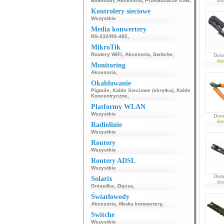
Bluetooth
,
Akcesoria
,
Przedłużacze USB
,
dos
Kontrolery sieciowe
Wszystkie
Media konwertery
RS-232/RS-485
,
MikroTik
Routery WiFi
,
Akcesoria
,
Switche
,
Dost
dos
Monitoring
Akcesoria
,
Okablowanie
Pigtaile
,
Kable Sieciowe (skrętka)
,
Kable
Koncentryczne
,
Platformy WLAN
Wszystkie
Dost
dos
Radiolinie
Wszystkie
Routery
Wszystkie
Routery ADSL
Wszystkie
Dost
Solarix
dos
Gniazdka
,
Złącza
,
Światłowody
Akcesoria
,
Media konwertery
,
Switche
Wszystkie