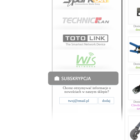
Dost
dos
Dost
dos
Chcesz otrzymywać informacje o
nowościach w naszym sklepie?
Dost
Chwil
to