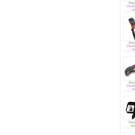
Dost
Chwil
to
Dost
Chwil
to
Dost
Chwil
to
Dost
dos