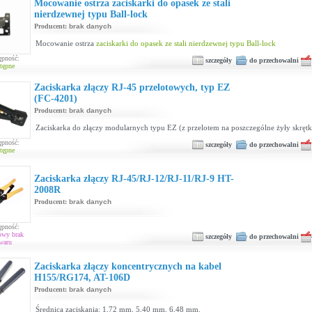
Mocowanie ostrza zaciskarki do opasek ze stali
nierdzewnej typu Ball-lock
Producent:
brak danych
Mocowanie ostrza
zaciskarki do opasek ze stali nierdzewnej typu Ball-lock
ępność:
szczegóły
do przechowalni
tępne
Zaciskarka złączy RJ-45 przelotowych, typ EZ
(FC-4201)
Producent:
brak danych
Zaciskarka do złączy modularnych typu EZ (z przelotem na poszczególne żyły skrętk
ępność:
szczegóły
do przechowalni
tępne
Zaciskarka złączy RJ-45/RJ-12/RJ-11/RJ-9 HT-
2008R
Producent:
brak danych
ępność:
owy brak
szczegóły
do przechowalni
waru
Zaciskarka złączy koncentrycznych na kabel
H155/RG174, AT-106D
Producent:
brak danych
Średnica zaciskania: 1,72 mm, 5,40 mm, 6,48 mm.