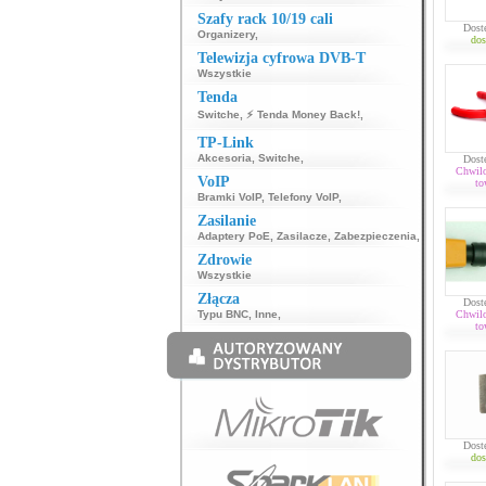
Szafy rack 10/19 cali
Dost
Organizery
,
dos
Telewizja cyfrowa DVB-T
Wszystkie
Tenda
Switche
,
⚡ Tenda Money Back!
,
TP-Link
Akcesoria
,
Switche
,
Dost
Chwil
VoIP
to
Bramki VoIP
,
Telefony VoIP
,
Zasilanie
Adaptery PoE
,
Zasilacze
,
Zabezpieczenia
,
Zdrowie
Wszystkie
Złącza
Dost
Typu BNC
,
Inne
,
Chwil
to
Dost
dos