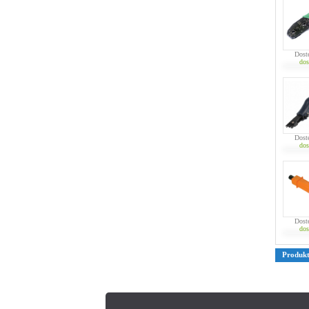
Dost
dos
Dost
dos
Dost
dos
Produk