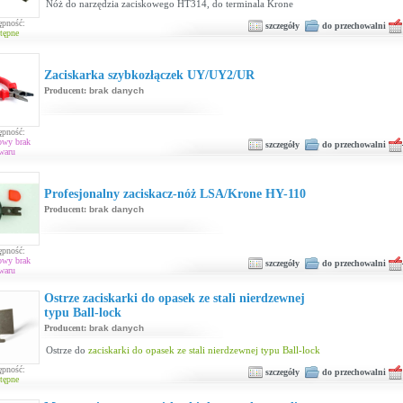
Nóż do narzędzia zaciskowego HT314, do terminala Krone
ępność:
szczegóły
do przechowalni
tępne
Zaciskarka szybkozłączek UY/UY2/UR
Producent:
brak danych
ępność:
owy brak
szczegóły
do przechowalni
waru
Profesjonalny zaciskacz-nóż LSA/Krone HY-110
Producent:
brak danych
ępność:
owy brak
szczegóły
do przechowalni
waru
Ostrze zaciskarki do opasek ze stali nierdzewnej
typu Ball-lock
Producent:
brak danych
Ostrze do
zaciskarki do opasek ze stali nierdzewnej typu Ball-lock
ępność:
szczegóły
do przechowalni
tępne