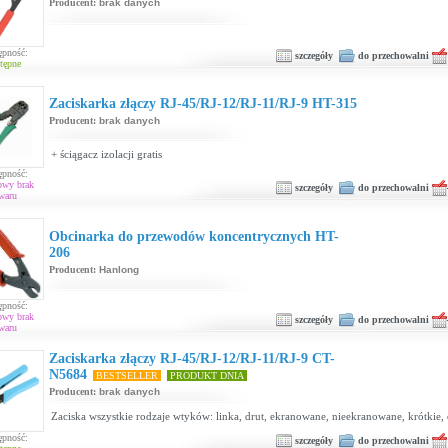
Producent:
brak danych
ępność:
szczegóły
do przechowalni
tępne
Zaciskarka złączy RJ-45/RJ-12/RJ-11/RJ-9 HT-315
Producent:
brak danych
+ ściągacz izolacji gratis
ępność:
owy brak
szczegóły
do przechowalni
waru
Obcinarka do przewodów koncentrycznych HT-
206
Producent:
Hanlong
ępność:
owy brak
szczegóły
do przechowalni
waru
Zaciskarka złączy RJ-45/RJ-12/RJ-11/RJ-9 CT-
N5684
BESTSELLER
PRODUKT DNIA
Producent:
brak danych
Zaciska wszystkie rodzaje wtyków: linka, drut, ekranowane, nieekranowane, krótkie, 
ępność:
szczegóły
do przechowalni