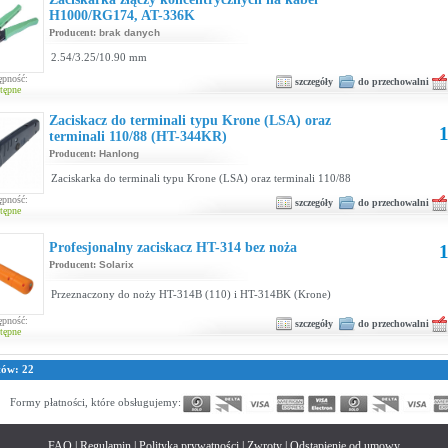
H1000/RG174, AT-336K
Producent:
brak danych
2.54/3.25/10.90 mm
ępność:
szczegóły
do przechowalni
tępne
Zaciskacz do terminali typu Krone (LSA) oraz
1
terminali 110/88 (HT-344KR)
Producent:
Hanlong
Zaciskarka do terminali typu Krone (LSA) oraz terminali 110/88
ępność:
szczegóły
do przechowalni
tępne
Profesjonalny zaciskacz HT-314 bez noża
1
Producent:
Solarix
Przeznaczony do noży HT-314B (110) i HT-314BK (Krone)
ępność:
szczegóły
do przechowalni
tępne
tów: 22
Formy płatności, które obsługujemy:
FAQ
|
Regulamin
|
Polityka prywatności
|
Zwroty
|
Odstąpienie od umowy