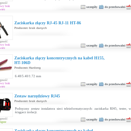
ępność:
owy brak
szczegóły
do przechowalni
waru
Zaciskarka złączy RJ-45 RJ-11 HT-86
Producent:
brak danych
ępność:
owy brak
szczegóły
do przechowalni
waru
Zaciskarka złączy koncentrycznych na kabel H155,
HT-106D
Producent:
Hanlong
6.48/5.40/1.72 mm
ępność:
owy brak
szczegóły
do przechowalni
waru
Zestaw narzędziowy RJ45
Producent:
brak danych
Podręczny zestaw instalatora sieci teleinformatycznych: zaciskarka RJ45, tester, 
ściągacz izolacji.
ępność:
szczegóły
do przechowalni
tępne
Zaciskarka złączy koncentrycznych na kabel