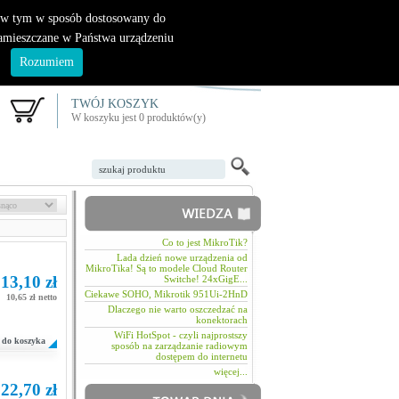
|
nowy klient
logowanie
, w tym w sposób dostosowany do
zamieszczane w Państwa urządzeniu
.
Rozumiem
TWÓJ KOSZYK
W koszyku jest 0 produktów(y)
Co to jest MikroTik?
Lada dzień nowe urządzenia od
MikroTika! Są to modele Cloud Router
13,10 zł
Switche! 24xGigE...
Ciekawe SOHO, Mikrotik 951Ui-2HnD
10,65 zł netto
Dlaczego nie warto oszczedzać na
konektorach
WiFi HotSpot - czyli najprostszy
do koszyka
sposób na zarządzanie radiowym
dostępem do internetu
więcej...
22,70 zł