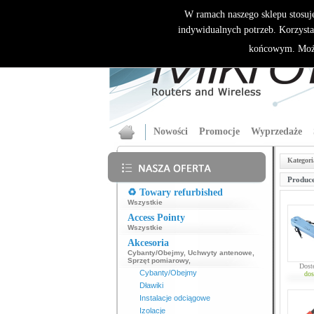
W ramach naszego sklepu stosuj
indywidualnych potrzeb. Korzysta
końcowym. Może
Nowości
Promocje
Wyprzedaże
Kategori
Produce
♻️ Towary refurbished
Wszystkie
Access Pointy
Wszystkie
Akcesoria
Cybanty/Obejmy
,
Uchwyty antenowe
,
Sprzęt pomiarowy
,
Dost
Cybanty/Obejmy
dos
Dławiki
Instalacje odciągowe
Izolacje