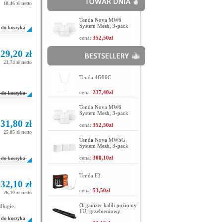
18,46 zł netto
Tenda Nova MW6
System Mesh, 3-pack
do koszyka
cena:
352,50zł
29,20 zł
23,74 zł netto
Tenda 4G06C
cena:
237,40zł
do koszyka
Tenda Nova MW6
System Mesh, 3-pack
31,80 zł
cena:
352,50zł
25,85 zł netto
Tenda Nova MW5G
System Mesh, 3-pack
cena:
308,10zł
do koszyka
Tenda F3
32,10 zł
cena:
53,50zł
26,10 zł netto
Organizer kabli poziomy
długie.
1U, grzebieniowy
do koszyka