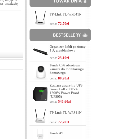
z instalację
TP-Link TL-WR841N
cena:
72,70zł
Organizer kabli poziomy
1U, grzebieniowy
cena:
23,10zł
Tenda CP6 obrotowa
kamera do monitoringu
domowego
cena:
80,20zł
Zasilacz awaryjny UPS
Green Cell 2000VA
1200W Power Proof
(UPS05)
cena:
546,60zł
TP-Link TL-WR841N
cena:
72,70zł
Tenda A9