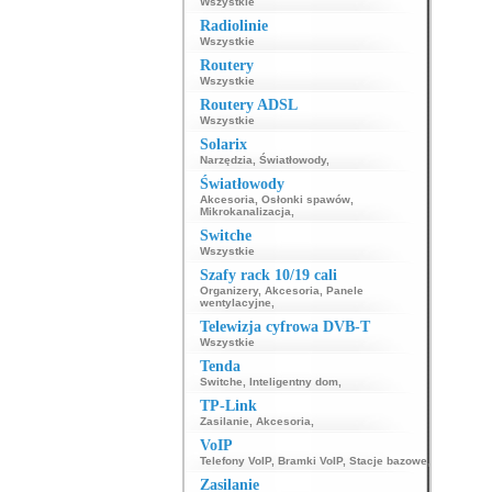
Wszystkie
Radiolinie
Wszystkie
Routery
Wszystkie
Routery ADSL
Wszystkie
Solarix
Narzędzia
,
Światłowody
,
Światłowody
Akcesoria
,
Osłonki spawów
,
Mikrokanalizacja
,
Switche
Wszystkie
Szafy rack 10/19 cali
Organizery
,
Akcesoria
,
Panele
wentylacyjne
,
Telewizja cyfrowa DVB-T
Wszystkie
Tenda
Switche
,
Inteligentny dom
,
TP-Link
Zasilanie
,
Akcesoria
,
VoIP
Telefony VoIP
,
Bramki VoIP
,
Stacje bazowe
,
Zasilanie