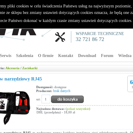
emy pliki cookies w celu świadczenia Państwu usług na najwyższym poziomie
nie ze sklepu bez zmiany ustawień dotyczących cookies oznacza, że będą one 
cie Państwo dokonać w każdym czasie zmiany ustawień dotyczących cookies
WSPARCIE TECHNICZNE
32 721 86 72
Serwis
Szkolenia
O firmie
Kontakt
Download
Forum
Wiedza
ria:
Akcesoria
/
Zaciskarki
aw narzędziowy RJ45
6
Dostępność:
dostępne
brak danych
Producent:
szt:
Najtańsza dostawa:
(
pokaż wszystkie
)
DHL (przedpłata) - 18,00 zł
aw narzędziowy RJ45
to podręczny zestaw każdego instalatora sieci teleinformatycznych. 