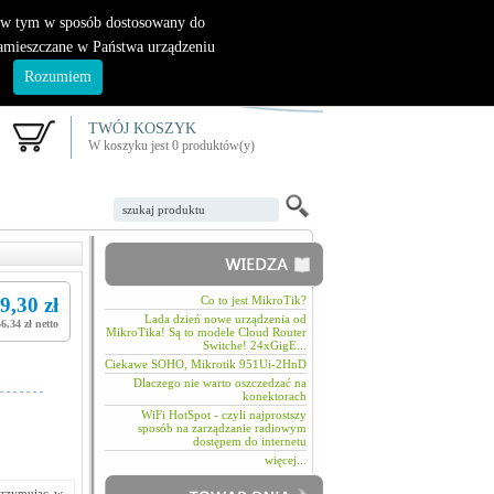
|
nowy klient
logowanie
, w tym w sposób dostosowany do
zamieszczane w Państwa urządzeniu
.
Rozumiem
TWÓJ KOSZYK
W koszyku jest 0 produktów(y)
9,30 zł
Co to jest MikroTik?
Lada dzień nowe urządzenia od
56,34 zł netto
MikroTika! Są to modele Cloud Router
Switche! 24xGigE...
Ciekawe SOHO, Mikrotik 951Ui-2HnD
Dlaczego nie warto oszczedzać na
konektorach
WiFi HotSpot - czyli najprostszy
sposób na zarządzanie radiowym
dostępem do internetu
więcej...
Otrzymując w