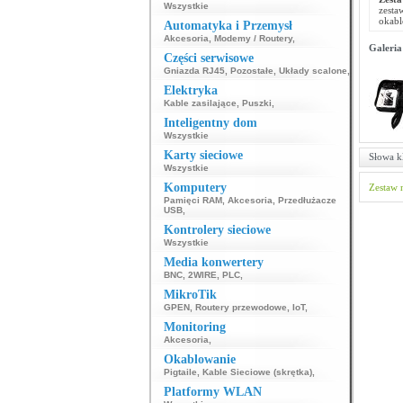
Wszystkie
zesta
okabl
Automatyka i Przemysł
Akcesoria
,
Modemy / Routery
,
Galeria
Części serwisowe
Gniazda RJ45
,
Pozostałe
,
Układy scalone
,
Elektryka
Kable zasilające
,
Puszki
,
Inteligentny dom
Wszystkie
Karty sieciowe
Słowa k
Wszystkie
Komputery
Zestaw 
Pamięci RAM
,
Akcesoria
,
Przedłużacze
USB
,
Kontrolery sieciowe
Wszystkie
Media konwertery
BNC
,
2WIRE
,
PLC
,
MikroTik
GPEN
,
Routery przewodowe
,
IoT
,
Monitoring
Akcesoria
,
Okablowanie
Pigtaile
,
Kable Sieciowe (skrętka)
,
Platformy WLAN