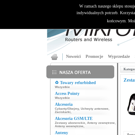
W ramach naszego sklepu stosuj
indywidualnych potrzeb. Korzysta
końcowym. Może
Nowości
Promocje
Wyprzedaże
Katego
Zest
♻️ Towary refurbished
Wszystkie
Access Pointy
Wszystkie
Akcesoria
Cybanty/Obejmy
,
Uchwyty antenowe
,
Zaciskarki
,
Akcesoria GSM/LTE
Zestawy abonenckie
,
Anteny zewnętrzne
,
Anteny wewnętrzne
,
Anteny
Zest