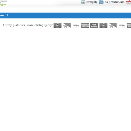
ępność:
szczegóły
do przechowalni
tępne
tów: 1
Formy płatności, które obsługujemy: