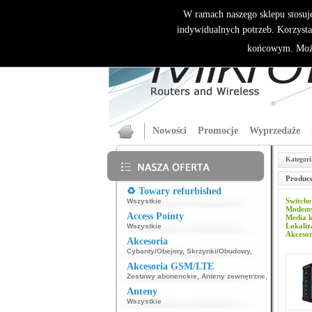
W ramach naszego sklepu stosuj
indywidualnych potrzeb. Korzysta
końcowym. Może
Nowości
Promocje
Wyprzedaże
Kategori
Produce
♻️ Towary refurbished
Switche
Wszystkie
Modemy
Access Pointy
Media 
Lokali
Wszystkie
Akcesor
Akcesoria
Cybanty/Obejmy
,
Skrzynki/Obudowy
,
Akcesoria GSM/LTE
Zestawy abonenckie
,
Anteny zewnętrzne
,
Anteny
Wszystkie