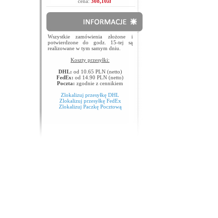
cena:
308,10zł
Wszystkie zamówienia złożone i
potwierdzone do godz. 15-tej są
realizowane w tym samym dniu.
Koszty przesyłki:
DHL:
od 10.65 PLN (netto)
FedEx:
od 14.90 PLN (netto)
Poczta:
zgodnie z cennikiem
Zlokalizuj przesyłkę DHL
Zlokalizuj przesyłkę FedEx
Zlokalizuj Paczkę Pocztową