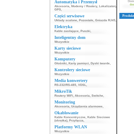
Dost
Automatyka i Przemysł
dos
Akcesoria
,
Modemy / Routery
,
Lokalizatory
GPS
,
Części serwisowe
Produk
Układy scalone
,
Pozostałe
,
Gniazda RJ45
,
Elektryka
Kable zasilające
,
Puszki
,
Inteligentny dom
Wszystkie
Karty sieciowe
Wszystkie
Komputery
Głośniki
,
Karty pamięci
,
Dyski twarde
,
Kontrolery sieciowe
Wszystkie
Media konwertery
RS-232/RS-485
,
VDSL
,
MikroTik
Routery WiFi
,
Akcesoria
,
Switche
,
Monitoring
Akcesoria
,
Urządzenia alarmowe
,
Okablowanie
Kable Koncentryczne
,
Kable Sieciowe
(skrętka)
,
Przyłącza
,
Platformy WLAN
Wszystkie