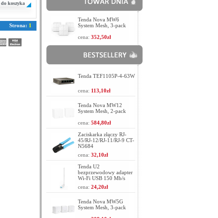
do koszyka
Tenda Nova MW6
Strona:
1
System Mesh, 3-pack
cena:
352,50zł
Tenda TEF1105P-4-63W
cena:
113,10zł
Tenda Nova MW12
System Mesh, 2-pack
cena:
584,80zł
Zaciskarka złączy RJ-
45/RJ-12/RJ-11/RJ-9 CT-
N5684
cena:
32,10zł
Tenda U2
bezprzewodowy adapter
Wi-Fi USB 150 Mb/s
cena:
24,20zł
Tenda Nova MW5G
System Mesh, 3-pack