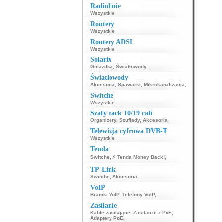
Radiolinie
Wszystkie
Routery
Wszystkie
Routery ADSL
Wszystkie
Solarix
Gniazdka
,
Światłowody
,
Światłowody
Akcesoria
,
Spawarki
,
Mikrokanalizacja
,
Switche
Wszystkie
Szafy rack 10/19 cali
Organizery
,
Szuflady
,
Akcesoria
,
Telewizja cyfrowa DVB-T
Wszystkie
Tenda
Switche
,
⚡ Tenda Money Back!
,
TP-Link
Switche
,
Akcesoria
,
VoIP
Bramki VoIP
,
Telefony VoIP
,
Zasilanie
Kable zasilające
,
Zasilacze z PoE
,
Adaptery PoE
,