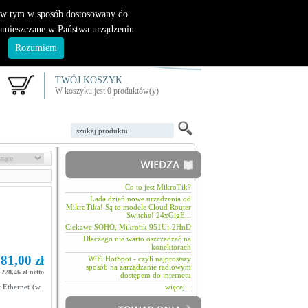
|
nowy klient
logowanie
, w tym w sposób dostosowany do
zamieszczane w Państwa urządzeniu
.
Rozumiem
TWÓJ KOSZYK
W koszyku jest 0 produktów(y)
Co to jest MikroTik?
Lada dzień nowe urządzenia od
MikroTika! Są to modele Cloud Router
Switche! 24xGigE...
Ciekawe SOHO, Mikrotik 951Ui-2HnD
Dlaczego nie warto oszczedzać na
konektorach
81,00 zł
WiFi HotSpot - czyli najprostszy
sposób na zarządzanie radiowym
228,46 zł netto
dostępem do internetu
 Ethernet (w
więcej...