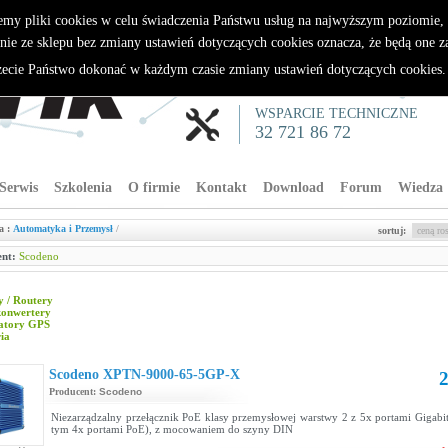
emy pliki cookies w celu świadczenia Państwu usług na najwyższym poziomie
nie ze sklepu bez zmiany ustawień dotyczących cookies oznacza, że będą one 
cie Państwo dokonać w każdym czasie zmiany ustawień dotyczących cookies
WSPARCIE TECHNICZNE
32 721 86 72
Serwis
Szkolenia
O firmie
Kontakt
Download
Forum
Wiedza
a :
Automatyka i Przemysł
/
sortuj:
nt:
Scodeno
 / Routery
konwertery
zatory GPS
ia
Scodeno XPTN-9000-65-5GP-X
2
Producent:
Scodeno
Niezarządzalny przełącznik PoE klasy przemysłowej warstwy 2 z 5x portami Gigabit
tym 4x portami PoE), z mocowaniem do szyny DIN