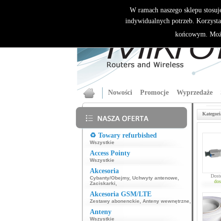
W ramach naszego sklepu stosuj
indywidualnych potrzeb. Korzysta
końcowym. Może
Nowości
Promocje
Wyprzedaże
Kategori
♻️ Towary refurbished
Wszystkie
Access Pointy
Wszystkie
Akcesoria
Dost
Cybanty/Obejmy
,
Uchwyty antenowe
,
dos
Zaciskarki
,
Akcesoria GSM/LTE
Zestawy abonenckie
,
Anteny wewnętrzne
,
Anteny
Wszystkie