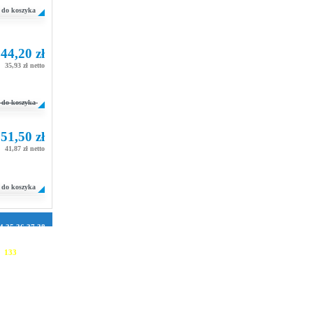
do koszyka
44,20 zł
35,93 zł netto
do koszyka
51,50 zł
41,87 zł netto
do koszyka
4
35
36
37
38
1
72
73
74
75
106
107
108
2
133
134
158
159
160
184
185
186
210
211
212
236
237
238
262
263
264
288
289
290
314
315
316