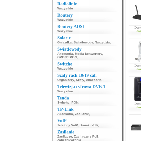
Radiolinie
Wszystkie
Routery
Wszystkie
Routery ADSL
Dost
Wszystkie
dos
Solarix
Gniazdka
,
Światłowody
,
Narzędzia
,
Światłowody
Akcesoria
,
Media konwertery
,
GPON/EPON
,
Switche
Dost
Wszystkie
dos
Szafy rack 10/19 cali
Organizery
,
Szafy
,
Akcesoria
,
Telewizja cyfrowa DVB-T
Wszystkie
Tenda
Switche
,
PON
,
Dost
dos
TP-Link
Akcesoria
,
Zasilanie
,
VoIP
Telefony VoIP
,
Bramki VoIP
,
Zasilanie
Zasilacze
,
Zasilacze z PoE
,
Zabezpieczenia
,