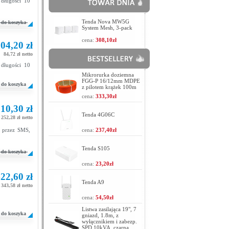
długości 10
Tenda Nova MW5G
do koszyka
System Mesh, 3-pack
cena:
308,10zł
04,20 zł
84,72 zł netto
długości 10
Mikrorurka doziemna
FGG-P 16/12mm MDPE
do koszyka
z pilotem krążek 100m
cena:
333,30zł
10,30 zł
Tenda 4G06C
252,28 zł netto
 przez SMS,
cena:
237,40zł
Tenda S105
do koszyka
cena:
23,20zł
22,60 zł
Tenda A9
343,58 zł netto
cena:
54,50zł
Listwa zasilająca 19", 7
do koszyka
gniazd, 1.8m, z
wyłącznikiem i zabezp.
SPD 10kVA, czarna