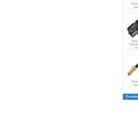
Dost
dos
Dost
Chwil
to
Dost
dos
Produk
Strona
39
40
4
76
77
7
109
110
135
136
161
162
187
188
213
214
239
240
265
266
291
292