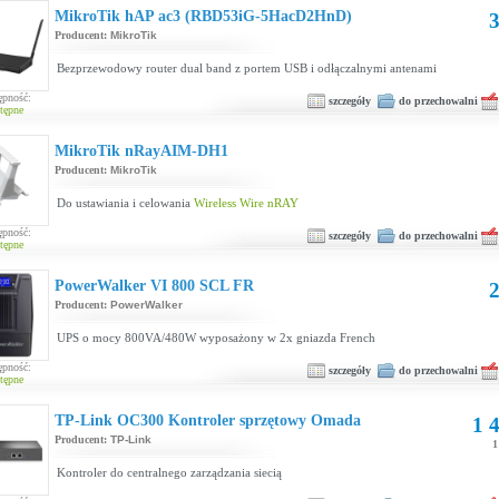
MikroTik hAP ac3 (RBD53iG-5HacD2HnD)
3
Producent:
MikroTik
Bezprzewodowy router dual band z portem USB i odłączalnymi antenami
ępność:
szczegóły
do przechowalni
tępne
MikroTik nRayAIM-DH1
Producent:
MikroTik
Do ustawiania i celowania
Wireless Wire nRAY
ępność:
szczegóły
do przechowalni
tępne
PowerWalker VI 800 SCL FR
2
Producent:
PowerWalker
UPS o mocy 800VA/480W wyposażony w 2x gniazda French
ępność:
szczegóły
do przechowalni
tępne
TP-Link OC300 Kontroler sprzętowy Omada
1 4
Producent:
TP-Link
1
Kontroler do centralnego zarządzania siecią