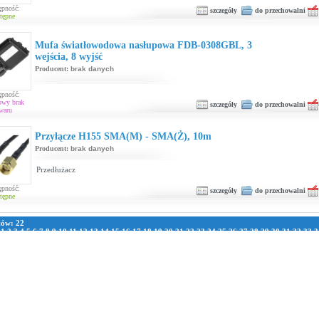
ępność:
szczegóły
do przechowalni
tępne
Mufa światłowodowa nasłupowa FDB-0308GBL, 3
wejścia, 8 wyjść
Producent:
brak danych
ępność:
owy brak
szczegóły
do przechowalni
waru
Przyłącze H155 SMA(M) - SMA(Ż), 10m
Producent:
brak danych
Przedłużacz
ępność:
szczegóły
do przechowalni
tępne
tów: 22
:
1
2
3
4
5
6
7
8
9
10
11
12
13
14
15
16
17
18
19
20
21
22
23
24
25
26
27
28
29
30
31
32
33
3
1
42
43
44
45
46
47
48
49
50
51
52
53
54
55
56
57
58
59
60
61
62
63
64
65
66
67
68
69
70
7
8
79
80
81
82
83
84
85
86
87
88
89
90
91
92
93
94
95
96
97
98
99
100
101
102
103
104
105
111
112
113
114
115
116
117
118
119
120
121
122
123
124
125
126
127
128
129
130
131
13
137
138
139
140
141
142
143
144
145
146
147
148
149
150
151
152
153
154
155
156
157
163
164
165
166
167
168
169
170
171
172
173
174
175
176
177
178
179
180
181
182
183
189
190
191
192
193
194
195
196
197
198
199
200
201
202
203
204
205
206
207
208
209
215
216
217
218
219
220
221
222
223
224
225
226
227
228
229
230
231
232
233
234
235
241
242
243
244
245
246
247
248
249
250
251
252
253
254
255
256
257
258
259
260
261
267
268
269
270
271
272
273
274
275
276
277
278
279
280
281
282
283
284
285
286
287
293
294
295
296
297
298
299
300
301
302
303
304
305
306
307
308
309
310
311
312
313