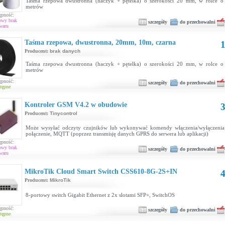
Taśma rzepowa dwustronna (haczyk + pętelka) o szerokości 20 mm, w rolce o 
metrów
ępność:
owy brak
szczegóły
do przechowalni
waru
Taśma rzepowa, dwustronna, 20mm, 10m, czarna
1
Producent:
brak danych
Taśma rzepowa dwustronna (haczyk + pętelka) o szerokości 20 mm, w rolce o 
metrów
ępność:
szczegóły
do przechowalni
tępne
Kontroler GSM V4.2 w obudowie
3
Producent:
Tinycontrol
Może wysyłać odczyty czujników lub wykonywać komendy włączenia/wyłączenia
połączenie, MQTT (poprzez transmisję danych GPRS do serwera lub aplikacji)
ępność:
owy brak
szczegóły
do przechowalni
waru
MikroTik Cloud Smart Switch CSS610-8G-2S+IN
4
Producent:
MikroTik
8-portowy switch Gigabit Ethernet z 2x slotami SFP+, SwitchOS
ępność:
szczegóły
do przechowalni
tępne