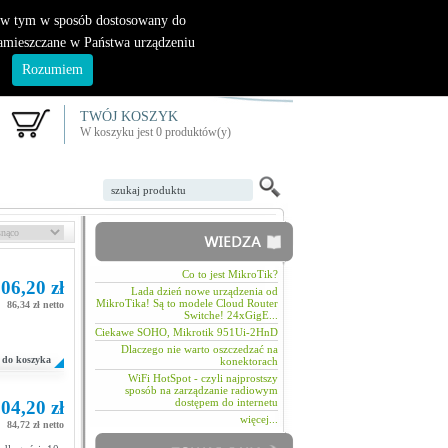
|
nowy klient
logowanie
, w tym w sposób dostosowany do
zamieszczane w Państwa urządzeniu
.
Rozumiem
TWÓJ KOSZYK
W koszyku jest 0 produktów(y)
Co to jest MikroTik?
06,20 zł
Lada dzień nowe urządzenia od
MikroTika! Są to modele Cloud Router
86,34 zł netto
Switche! 24xGigE...
Ciekawe SOHO, Mikrotik 951Ui-2HnD
Dlaczego nie warto oszczedzać na
do koszyka
konektorach
WiFi HotSpot - czyli najprostszy
sposób na zarządzanie radiowym
dostępem do internetu
04,20 zł
więcej...
84,72 zł netto