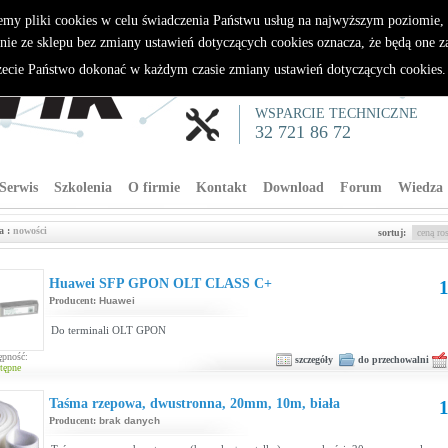
emy pliki cookies w celu świadczenia Państwu usług na najwyższym poziomie
nie ze sklepu bez zmiany ustawień dotyczących cookies oznacza, że będą one 
cie Państwo dokonać w każdym czasie zmiany ustawień dotyczących cookies
WSPARCIE TECHNICZNE
32 721 86 72
Serwis
Szkolenia
O firmie
Kontakt
Download
Forum
Wiedza
a :
nowości
sortuj:
Huawei SFP GPON OLT CLASS C+
1
Producent:
Huawei
Do terminali OLT GPON
ępność:
szczegóły
do przechowalni
tępne
Taśma rzepowa, dwustronna, 20mm, 10m, biała
1
Producent:
brak danych