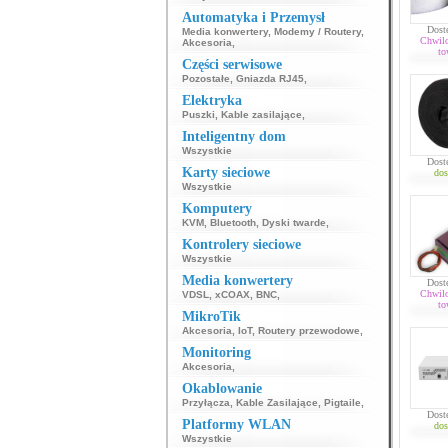
Automatyka i Przemysł
Dost
Media konwertery
,
Modemy / Routery
,
Chwil
Akcesoria
,
to
Części serwisowe
Pozostałe
,
Gniazda RJ45
,
Elektryka
Puszki
,
Kable zasilające
,
Inteligentny dom
Wszystkie
Dost
Karty sieciowe
dos
Wszystkie
Komputery
KVM
,
Bluetooth
,
Dyski twarde
,
Kontrolery sieciowe
Wszystkie
Media konwertery
Dost
Chwil
VDSL
,
xCOAX
,
BNC
,
to
MikroTik
Akcesoria
,
IoT
,
Routery przewodowe
,
Monitoring
Akcesoria
,
Okablowanie
Przyłącza
,
Kable Zasilające
,
Pigtaile
,
Dost
Platformy WLAN
dos
Wszystkie