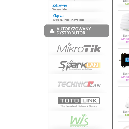
Dost
dos
Zdrowie
Wszystkie
Złącza
Typu N
,
Inne
,
Keystone
,
Dost
Chwil
to
Dost
Chwil
to
Dost
dos