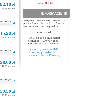
cena:
80,20zł
92,10 zł
318,78 zł netto
Wszystkie zamówienia złożone i
do koszyka
potwierdzone do godz. 15-tej są
realizowane w tym samym dniu.
Koszty przesyłki:
15,90 zł
12,93 zł netto
DHL:
od 10.65 PLN (netto)
FedEx:
od 14.90 PLN (netto)
Poczta:
zgodnie z cennikiem
Zlokalizuj przesyłkę DHL
do koszyka
Zlokalizuj przesyłkę FedEx
Zlokalizuj Paczkę Pocztową
98,00 zł
242,28 zł netto
do koszyka
59,50 zł
 186,59 zł netto