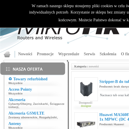
W ramach naszego sklepu stosujemy pliki cookies w celu 
indywidualnych potrzeb. Korzystanie ze sklepu bez zmiany u
końcowym. Możecie Państwo dokonać w ka
Nowości
Promocje
Wyprzedaże
Serwis
Szkolenia
O fi
Kategoria :
nowości
♻️ Towary refurbished
Stripper-B do tu
Wszystkie
Producent:
brak dany
Access Pointy
Wszystkie
Nacinacz tub oraz ka
Akcesoria
Dostępność:
Cybanty/Obejmy
,
Zaciskarki
,
Ściągacze
dostępne
izolacji
,
Akcesoria GSM/LTE
Huawei MA5608
Zestawy abonenckie
,
Rozgałęźniki
,
1x MPWC (DC 4
Anteny
Producent:
Huawei
Wszystkie