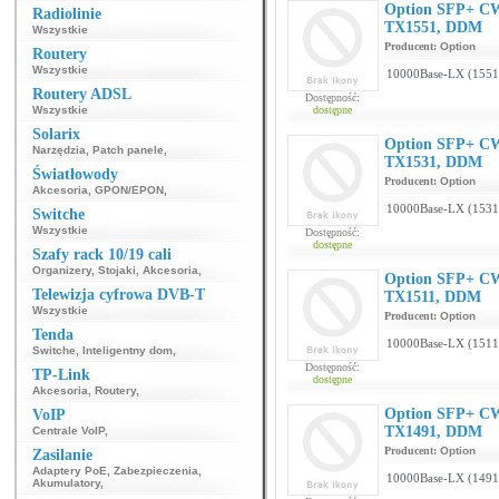
Option SFP+ C
Radiolinie
TX1551, DDM
Wszystkie
Producent:
Option
Routery
Wszystkie
10000Base-LX (155
Routery ADSL
Dostępność:
Wszystkie
dostępne
Solarix
Option SFP+ C
Narzędzia
,
Patch panele
,
TX1531, DDM
Światłowody
Producent:
Option
Akcesoria
,
GPON/EPON
,
10000Base-LX (153
Switche
Wszystkie
Dostępność:
dostępne
Szafy rack 10/19 cali
Organizery
,
Stojaki
,
Akcesoria
,
Option SFP+ C
Telewizja cyfrowa DVB-T
TX1511, DDM
Wszystkie
Producent:
Option
Tenda
10000Base-LX (151
Switche
,
Inteligentny dom
,
Dostępność:
TP-Link
dostępne
Akcesoria
,
Routery
,
Option SFP+ C
VoIP
TX1491, DDM
Centrale VoIP
,
Producent:
Option
Zasilanie
Adaptery PoE
,
Zabezpieczenia
,
10000Base-LX (149
Akumulatory
,