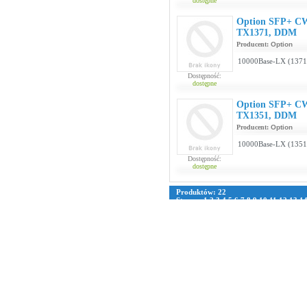
dostępne
Option SFP+ C
TX1371, DDM
Producent:
Option
10000Base-LX (137
Dostępność:
dostępne
Option SFP+ C
TX1351, DDM
Producent:
Option
10000Base-LX (135
Dostępność:
dostępne
Produktów: 22
Strona:
1
2
3
4
5
6
7
8
9
10
11
12
13
1
39
40
41
42
43
44
45
46
47
48
49
50
5
76
77
78
79
80
81
82
83
84
85
86
87
8
109
110
111
112
113
114
115
116
117
11
135
136
137
138
139
140
141
142
143
161
162
163
164
165
166
167
168
169
187
188
189
190
191
192
193
194
195
213
214
215
216
217
218
219
220
221
239
240
241
242
243
244
245
246
247
265
266
267
268
269
270
271
272
273
291
292
293
294
295
296
297
298
299
317
318
319
320
321
322
323
324
325
343
344
345
346
347
348
349
350
351