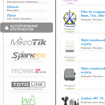
Chwilowy brak
Zabezpieczenia
,
Kontrolery
,
towaru
Zdrowie
Wszystkie
Pilot do wciągan
Złącza
8mm, 75m, żółty
Inne
,
RJ45
,
Keystone
,
Producent:
Telcoline
Dostępność:
dostępne
Mufa światłowod
wyjścia
Producent:
Telcoline
Dostępność:
dostępne
Mufa światłowod
wyjścia
Producent:
Telcoline
Dostępność:
dostępne
Zasilacz 48V 3A
Producent:
brak dany