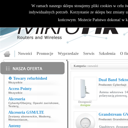
W ramach naszego sklepu stosujemy pliki cookies w celu 
indywidualnych potrzeb. Korzystanie ze sklepu bez zmiany u
końcowym. Możecie Państwo dokonać w ka
Nowości
Promocje
Wyprzedaże
Serwis
Szkolenia
O fi
Kategoria :
nowości
♻️ Towary refurbished
Dual Band Sekt
Wszystkie
Producent:
Cyberbajt
Access Pointy
Antena sektorowa 14
Wszystkie
polaryzacją pionową, 
Akcesoria
Dostępność:
Cybanty/Obejmy
,
Opaski zaciskowe
,
dostępne
Testery
,
Akcesoria GSM/LTE
Grandstream G
Zestawy abonenckie
,
Modemy
,
Producent:
Grandstre
Wzmacniacze
,
Anteny
Gigabitowy, dwupas