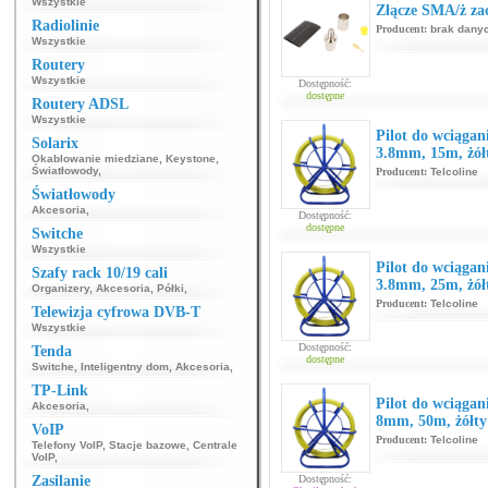
Wszystkie
Złącze SMA/ż z
Radiolinie
Producent:
brak dany
Wszystkie
Routery
Wszystkie
Dostępność:
dostępne
Routery ADSL
Wszystkie
Pilot do wciągan
Solarix
3.8mm, 15m, żół
Okablowanie miedziane
,
Keystone
,
Światłowody
,
Producent:
Telcoline
Światłowody
Akcesoria
,
Dostępność:
dostępne
Switche
Wszystkie
Pilot do wciągan
Szafy rack 10/19 cali
3.8mm, 25m, żół
Organizery
,
Akcesoria
,
Półki
,
Producent:
Telcoline
Telewizja cyfrowa DVB-T
Wszystkie
Dostępność:
Tenda
dostępne
Switche
,
Inteligentny dom
,
Akcesoria
,
TP-Link
Pilot do wciągan
Akcesoria
,
8mm, 50m, żółty
VoIP
Producent:
Telcoline
Telefony VoIP
,
Stacje bazowe
,
Centrale
VoIP
,
Zasilanie
Dostępność: