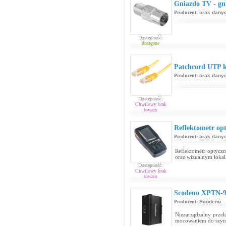
Gniazdo TV - gn
Producent:
brak dany
Dostępność:
dostępne
Patchcord UTP ka
Producent:
brak dany
Dostępność:
Chwilowy brak
towaru
Reflektometr op
Producent:
brak dany
Reflektometr optycz
oraz wizualnym loka
Dostępność:
Chwilowy brak
towaru
Scodeno XPTN-
Producent:
Scodeno
Niezarządzalny przeł
mocowaniem do szy