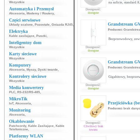
Wszystkie
na suficie, standard
Automatyka i Przemysł
Dostępność:
dostępne
Akcesoria
,
Modemy / Routery
,
Części serwisowe
Grandstream G
Układy scalone
,
Pozostałe
,
Gniazda RJ45
,
Producent:
Grandstre
Elektryka
Kable zasilające
,
Puszki
,
Bezprzewodowy, zew
Inteligentny dom
Wszystkie
Dostępność:
dostępne
Karty sieciowe
Wszystkie
Grandstream G
Komputery
Producent:
Grandstre
Akcesoria
,
Myszy
,
Dyski twarde
,
Kontrolery sieciowe
Gigabitowy, bezprze
Wszystkie
Dostępność:
Media konwertery
dostępne
PLC
,
RS-232/RS-485
,
MikroTik
Przejściówka (
IoT
,
Akcesoria
,
Producent:
brak dany
Monitoring
Akcesoria
,
Okablowanie
Dostępność:
Patchcordy
,
Kable Zasilające
,
Kable
Chwilowy brak
Telefoniczne
,
towaru
Platformy WLAN