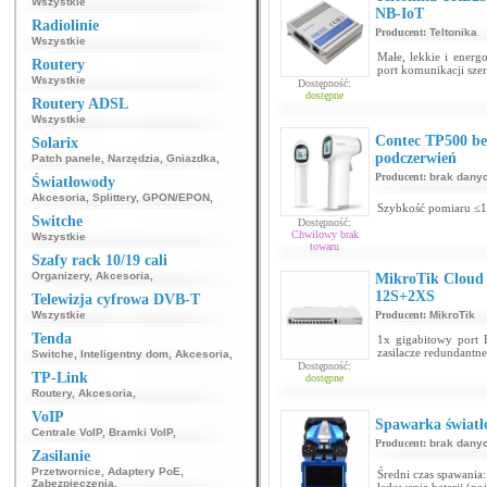
Wszystkie
NB-IoT
Radiolinie
Producent:
Teltonika
Wszystkie
Małe, lekkie i ener
Routery
port komunikacji sze
Wszystkie
Dostępność:
dostępne
Routery ADSL
Wszystkie
Contec TP500 be
Solarix
podczerwień
Patch panele
,
Narzędzia
,
Gniazdka
,
Producent:
brak dany
Światłowody
Akcesoria
,
Splittery
,
GPON/EPON
,
Szybkość pomiaru ≤1
Switche
Dostępność:
Chwilowy brak
Wszystkie
towaru
Szafy rack 10/19 cali
Organizery
,
Akcesoria
,
MikroTik Cloud
12S+2XS
Telewizja cyfrowa DVB-T
Wszystkie
Producent:
MikroTik
Tenda
1x gigabitowy port 
zasilacze redundant
Switche
,
Inteligentny dom
,
Akcesoria
,
Dostępność:
TP-Link
dostępne
Routery
,
Akcesoria
,
VoIP
Spawarka świat
Centrale VoIP
,
Bramki VoIP
,
Producent:
brak dany
Zasilanie
Przetwornice
,
Adaptery PoE
,
Średni czas spawania
Zabezpieczenia
,