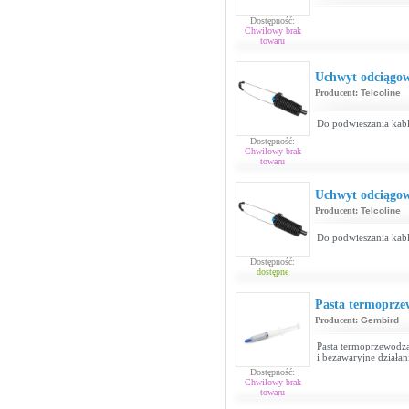
Dostępność:
Chwilowy brak
towaru
Uchwyt odciągo
Producent:
Telcoline
Do podwieszania kab
Dostępność:
Chwilowy brak
towaru
Uchwyt odciągo
Producent:
Telcoline
Do podwieszania kab
Dostępność:
dostępne
Pasta termoprze
Producent:
Gembird
Pasta termoprzewodzą
i bezawaryjne działan
Dostępność:
Chwilowy brak
towaru