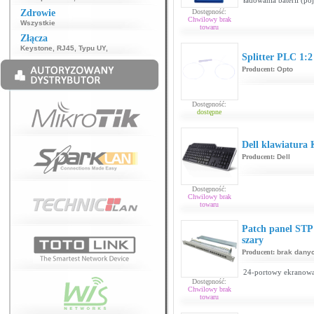
ładowania baterii (p
Zdrowie
Dostępność:
Chwilowy brak
Wszystkie
towaru
Złącza
Keystone
,
RJ45
,
Typu UY
,
Splitter PLC 1:2
Producent:
Opto
Dostępność:
dostępne
Dell klawiatura 
Producent:
Dell
Dostępność:
Chwilowy brak
towaru
Patch panel STP 
szary
Producent:
brak dany
24-portowy ekranowan
Dostępność:
Chwilowy brak
towaru