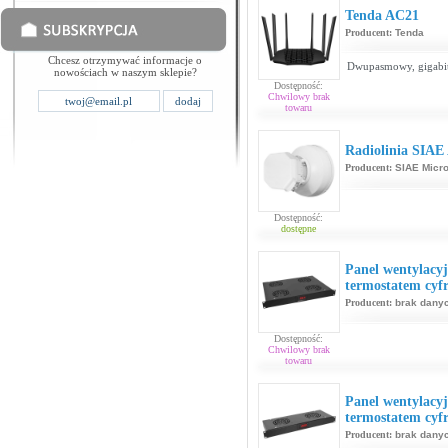
Tenda AC21
Producent:
Tenda
Chcesz otrzymywać informacje o
Dwupasmowy, gigabi
nowościach w naszym sklepie?
Dostępność:
Chwilowy brak
towaru
Radiolinia SIAE
Producent:
SIAE Micro
Dostępność:
dostępne
Panel wentylacyj
termostatem cy
Producent:
brak dany
Dostępność:
Chwilowy brak
towaru
Panel wentylacyj
termostatem cy
Producent:
brak dany