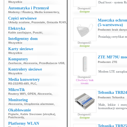
Wszystkie
Dual boot - system R
Automatyka i Przemysł
Dostępność:
dostępne
Modemy / Routery
,
Media konwertery
,
Części serwisowe
Maseczka ochron
Układy scalone
,
Pozostałe
,
Gniazda RJ45
,
(5-warstwowa)
Elektryka
Producent:
brak dany
Kable zasilające
,
Puszki
,
Posiadają certyfikat 
Inteligentny dom
Wszystkie
Dostępność:
dostępne
Karty sieciowe
Wszystkie
ZTE MF79U mo
Komputery
Producent:
ZTE
Zasilacze
,
Akcesoria
,
Przedłużacze USB
,
Kontrolery sieciowe
Modem LTE zarządzany
Wszystkie
Dostępność:
Media konwertery
Chwilowy brak
towaru
RS-232/RS-485
,
PLC
,
MikroTik
Teltonika TRB24
Routery WiFi
,
GPEN
,
Akcesoria
,
Producent:
Teltonika
Monitoring
Akcesoria
,
Urządzenia alarmowe
,
Małe, lekkie i ene
komunikacji szeregow
Okablowanie
Pigtaile
,
Kable Sieciowe (skrętka)
,
Dostępność:
Patchcordy
,
dostępne
Platformy WLAN
Teltonika TRB25