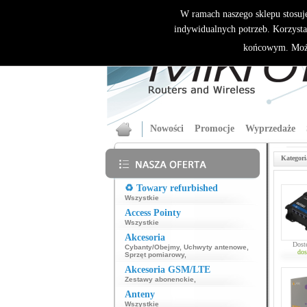
W ramach naszego sklepu stosuj
indywidualnych potrzeb. Korzysta
końcowym. Może
Nowości
Promocje
Wyprzedaże
Kategori
♻️ Towary refurbished
Wszystkie
Access Pointy
Wszystkie
Akcesoria
Dost
Cybanty/Obejmy
,
Uchwyty antenowe
,
dos
Sprzęt pomiarowy
,
Akcesoria GSM/LTE
Zestawy abonenckie
,
Anteny
Wszystkie