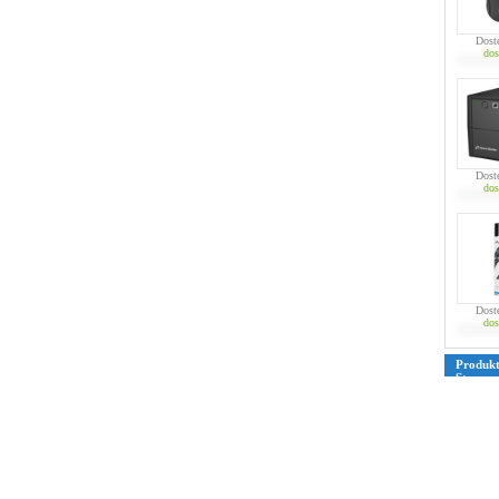
Dost
dos
Dost
dos
Dost
dos
Produk
Strona
39
40
4
76
77
7
109
110
135
136
161
162
187
188
213
214
239
240
265
266