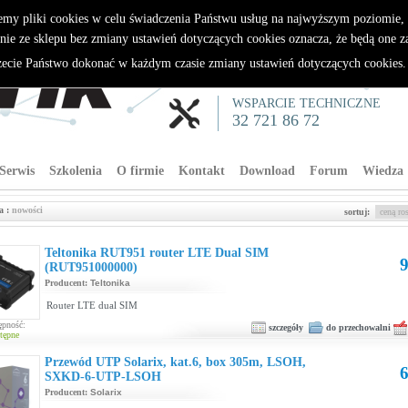
emy pliki cookies w celu świadczenia Państwu usług na najwyższym poziomie
nie ze sklepu bez zmiany ustawień dotyczących cookies oznacza, że będą one 
cie Państwo dokonać w każdym czasie zmiany ustawień dotyczących cookies
WSPARCIE TECHNICZNE
32 721 86 72
Serwis
Szkolenia
O firmie
Kontakt
Download
Forum
Wiedza
a :
nowości
sortuj:
Teltonika RUT951 router LTE Dual SIM
9
(RUT951000000)
Producent:
Teltonika
Router LTE dual SIM
ępność:
szczegóły
do przechowalni
tępne
Przewód UTP Solarix, kat.6, box 305m, LSOH,
6
SXKD-6-UTP-LSOH
Producent:
Solarix