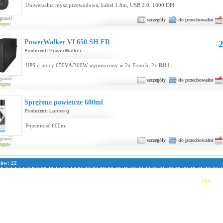
Uniwersalna mysz przewodowa, kabel 1.8m, USB 2.0, 1600 DPI
ępność:
szczegóły
do przechowalni
tępne
PowerWalker VI 650 SH FR
2
Producent:
PowerWalker
UPS o mocy 650VA/360W wyposażony w 2x French, 2x RJ11
ępność:
szczegóły
do przechowalni
tępne
Sprężone powietrze 600ml
Producent:
Lanberg
Pojemność 600ml
ępność:
szczegóły
do przechowalni
tępne
tów: 22
:
1
2
3
4
5
6
7
8
9
10
11
12
13
14
15
16
17
18
19
20
21
22
23
24
25
26
27
28
29
30
31
32
33
3
1
42
43
44
45
46
47
48
49
50
51
52
53
54
55
56
57
58
59
60
61
62
63
64
65
66
67
68
69
70
7
8
79
80
81
82
83
84
85
86
87
88
89
90
91
92
93
94
95
96
97
98
99
100
101
102
103
104
105
111
112
113
114
115
116
117
118
119
120
121
122
123
124
125
126
127
128
129
130
131
13
137
138
139
140
141
142
143
144
145
146
147
148
149
150
151
152
153
154
155
156
157
163
164
165
166
167
168
169
170
171
172
173
174
175
176
177
178
179
180
181
182
183
189
190
191
192
193
194
195
196
197
198
199
200
201
202
203
204
205
206
207
208
209
215
216
217
218
219
220
221
222
223
224
225
226
227
228
229
230
231
232
233
234
235
241
242
243
244
245
246
247
248
249
250
251
252
253
254
255
256
257
258
259
260
261
267
268
269
270
271
272
273
274
275
276
277
278
279
280
281
282
283
284
285
286
287