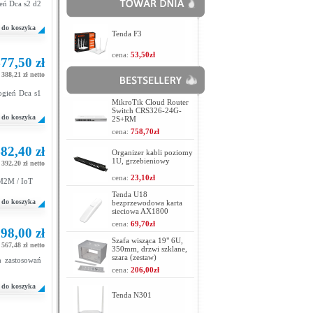
eń Dca s2 d2
do koszyka
Tenda F3
cena:
53,50zł
77,50 zł
388,21 zł netto
ogień Dca s1
MikroTik Cloud Router
Switch CRS326-24G-
do koszyka
2S+RM
cena:
758,70zł
82,40 zł
Organizer kabli poziomy
1U, grzebieniowy
392,20 zł netto
cena:
23,10zł
 M2M / IoT
Tenda U18
do koszyka
bezprzewodowa karta
sieciowa AX1800
cena:
69,70zł
98,00 zł
Szafa wisząca 19" 6U,
567,48 zł netto
350mm, drzwi szklane,
szara (zestaw)
 zastosowań
cena:
206,00zł
do koszyka
Tenda N301