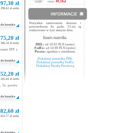
cena:
49,50zł
97,30 zł
 298,62 zł netto
Wszystkie zamówienia złożone i
do koszyka
potwierdzone do godz. 15-tej są
realizowane w tym samym dniu.
75,20 zł
Koszty przesyłki:
386,34 zł netto
DHL:
od 10.65 PLN (netto)
FedEx:
od 14.90 PLN (netto)
lotami SFP, z
Poczta:
zgodnie z cennikiem
Zlokalizuj przesyłkę DHL
do koszyka
Zlokalizuj przesyłkę FedEx
Zlokalizuj Paczkę Pocztową
52,20 zł
205,04 zł netto
, 5x portów
do koszyka
82,60 zł
 855,77 zł netto
do koszyka