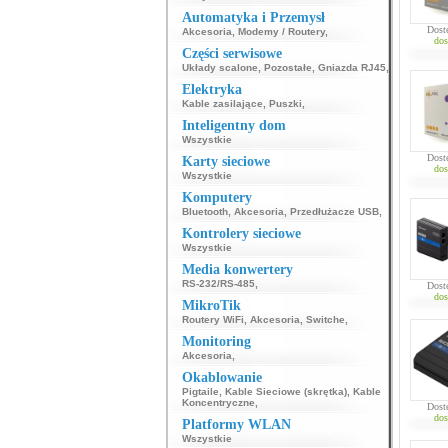
Automatyka i Przemysł
Dost
Akcesoria
,
Modemy / Routery
,
dos
Części serwisowe
Układy scalone
,
Pozostałe
,
Gniazda RJ45
,
Elektryka
Kable zasilające
,
Puszki
,
Inteligentny dom
Wszystkie
Dost
Karty sieciowe
dos
Wszystkie
Komputery
Bluetooth
,
Akcesoria
,
Przedłużacze USB
,
Kontrolery sieciowe
Wszystkie
Media konwertery
RS-232/RS-485
,
Dost
dos
MikroTik
Routery WiFi
,
Akcesoria
,
Switche
,
Monitoring
Akcesoria
,
Okablowanie
Pigtaile
,
Kable Sieciowe (skrętka)
,
Kable
Koncentryczne
,
Dost
dos
Platformy WLAN
Wszystkie