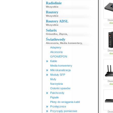
Radiolinie
Wszystkie
Routery
Wszystkie
Dost
Routery ADSL
dos
Wszystkie
Solarix
Gniazdka
,
Złącza
,
Światłowody
Akcesoria
,
Media konwertery
,
Adaptery
Dost
Akcesoria
dos
GPON/EPON
Kable
Media konwertery
Mikrokanalizacja
Moduły SFP
Mufy
Dost
Narzędzia
dos
Osłonki spawów
Patchcordy
Pigtaile
Piloty do wciągania kabli
Przełącznice
Przyrządy pomiarowe
Dost