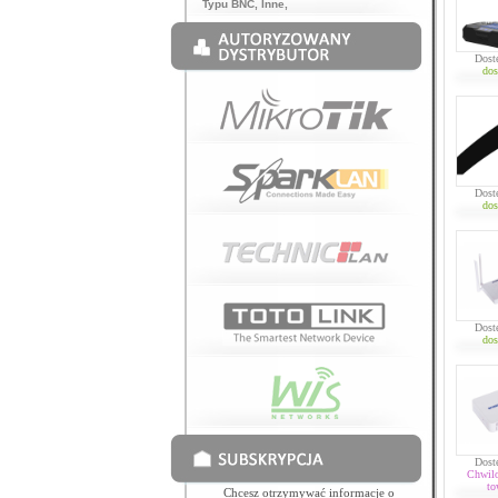
Typu BNC
,
Inne
,
Dost
dos
Dost
dos
Dost
dos
Dost
Chwil
to
Chcesz otrzymywać informacje o