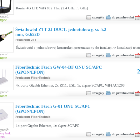
Router 4G LTE WiFi 802.11ac (2,4 GHz i 5 GHz)
ępność:
szczegóły
do przechowalni
tępne
Światłowód ZTT 2J DUCT, jednotubowy, śr. 5.2
mm, G.652D
Producent:
ZTT
Światłowód o jednotubowej konstrukcji przeznaczony do instalacji w kanalizacji telet
ępność:
szczegóły
do przechowalni
tępne
FiberTechnic Ftech GW-04-DF ONU SC/APC
2
(GPON/EPON)
Producent:
FiberTechnic
4x porty Gigabit Ethernet, 2x RJ11, USB, 1x złącze SC/APC, WiFi AC1200
ępność:
szczegóły
do przechowalni
tępne
FiberTechnic Ftech G-01 ONU SC/APC
(GPON/EPON)
Producent:
FiberTechnic
1x port Gigabit Ethernet, 1x złącze SC/APC
ępność:
owy brak
szczegóły
do przechowalni
waru