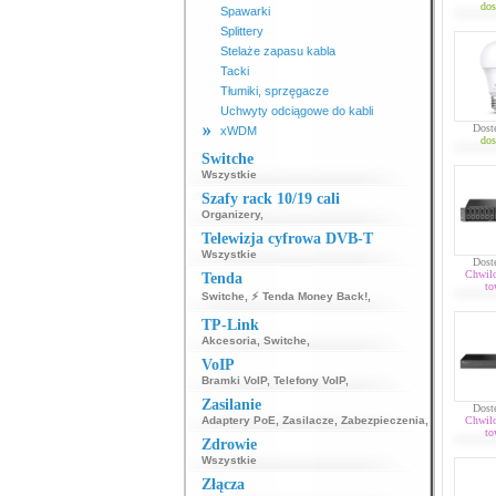
dos
Spawarki
Splittery
Stelaże zapasu kabla
Tacki
Tłumiki, sprzęgacze
Uchwyty odciągowe do kabli
Dost
xWDM
dos
Switche
Wszystkie
Szafy rack 10/19 cali
Organizery
,
Telewizja cyfrowa DVB-T
Wszystkie
Dost
Chwil
Tenda
to
Switche
,
⚡ Tenda Money Back!
,
TP-Link
Akcesoria
,
Switche
,
VoIP
Bramki VoIP
,
Telefony VoIP
,
Zasilanie
Dost
Adaptery PoE
,
Zasilacze
,
Zabezpieczenia
,
Chwil
to
Zdrowie
Wszystkie
Złącza