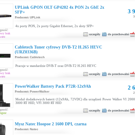
UPLink GPON OLT GP4202 4x PON 2x GbE 2x
3 9
SFP+
3
Producent:
UPLink
4x porty PON, 2x porty Gigabit Ethernet, 2x sloty SFP+
ępność:
owy brak
szczegóły
do przechowalni
waru
Cabletech Tuner cyfrowy DVB-T2 H.265 HEVC
(URZ0336B)
Producent:
Cabletech
Pracuje w standardzie DVB-T oraz DVB-T2 H.265 HEVC
ępność:
owy brak
szczegóły
do przechowalni
waru
PowerWalker Battery Pack P72R-12x9Ah
2 6
Producent:
PowerWalker
2
Moduł dodatkowych baterii (12x9Ah, 72VDC) dla urządzeń Power Walker VI 200
3000 RT HID, VFI 3000 RT HID
ępność:
szczegóły
do przechowalni
tępne
Mysz Natec Hoopoe 2 1600 DPI, czarna
Producent:
Natec