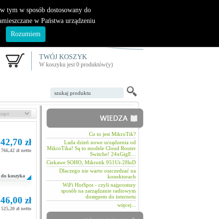
|
nowy klient
logowanie
, w tym w sposób dostosowany do
zamieszczane w Państwa urządzeniu
.
Rozumiem
TWÓJ KOSZYK
W koszyku jest 0 produktów(y)
Co to jest MikroTik?
42,70 zł
Lada dzień nowe urządzenia od
MikroTika! Są to modele Cloud Router
766,42 zł netto
Switche! 24xGigE...
Ciekawe SOHO, Mikrotik 951Ui-2HnD
Dlaczego nie warto oszczedzać na
do koszyka
konektorach
WiFi HotSpot - czyli najprostszy
sposób na zarządzanie radiowym
dostępem do internetu
46,00 zł
więcej...
525,20 zł netto