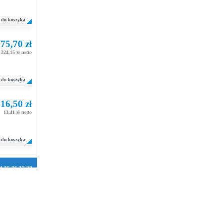
do koszyka
75,70 zł
224,15 zł netto
do koszyka
16,50 zł
13,41 zł netto
do koszyka
4
35
36
37
38
1
72
73
74
75
106
107
108
2
133
134
158
159
160
184
185
186
210
211
212
236
237
238
262
263
264
288
289
290