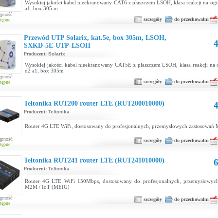
Wysokiej jakości kabel nieekranowany CAT6 z płaszczem LSOH, klasa reakcji na ogi
a1, box 305 m
ępność:
szczegóły
do przechowalni
tępne
Przewód UTP Solarix, kat.5e, box 305m, LSOH,
4
SXKD-5E-UTP-LSOH
Producent:
Solarix
Wysokiej jakości kabel nieekranowany CAT5E z płaszczem LSOH, klasa reakcji na 
d2 a1, box 305m
ępność:
szczegóły
do przechowalni
tępne
Teltonika RUT200 router LTE (RUT200010000)
4
Producent:
Teltonika
Router 4G LTE WiFi, dostosowany do profesjonalnych, przemysłowych zastosowań
ępność:
szczegóły
do przechowalni
tępne
Teltonika RUT241 router LTE (RUT241010000)
6
Producent:
Teltonika
Router 4G LTE WiFi 150Mbps, dostosowany do profesjonalnych, przemysłowych
M2M / IoT (MEIG)
ępność:
szczegóły
do przechowalni
tępne