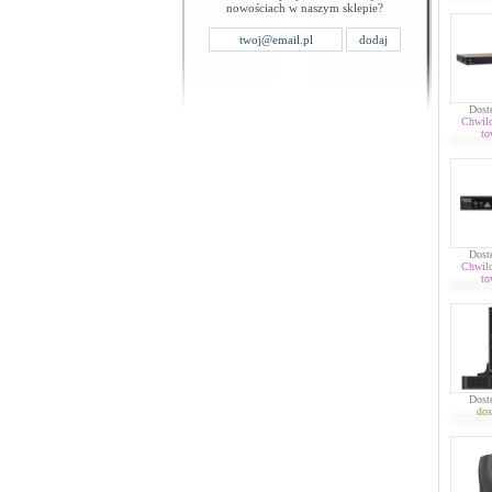
nowościach w naszym sklepie?
Dost
Chwil
to
Dost
Chwil
to
Dost
dos