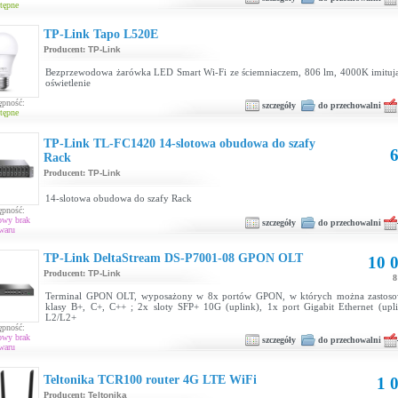
tępne
TP-Link Tapo L520E
Producent:
TP-Link
Bezprzewodowa żarówka LED Smart Wi-Fi ze ściemniaczem, 806 lm, 4000K imitują
oświetlenie
ępność:
szczegóły
do przechowalni
tępne
TP-Link TL-FC1420 14-slotowa obudowa do szafy
6
Rack
Producent:
TP-Link
14-slotowa obudowa do szafy Rack
ępność:
owy brak
szczegóły
do przechowalni
waru
TP-Link DeltaStream DS-P7001-08 GPON OLT
10 0
Producent:
TP-Link
8
Terminal GPON OLT, wyposażony w 8x portów GPON, w których można zastoso
klasy B+, C+, C++ ; 2x sloty SFP+ 10G (uplink), 1x port Gigabit Ethernet (upli
L2/L2+
ępność:
owy brak
szczegóły
do przechowalni
waru
Teltonika TCR100 router 4G LTE WiFi
1 0
Producent:
Teltonika