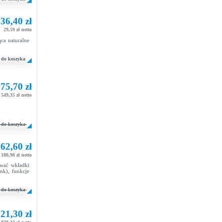
36,40 zł
29,59 zł netto
ca naturalne
do koszyka
75,70 zł
549,35 zł netto
do koszyka
62,60 zł
 180,98 zł netto
wać wkładki
nk), funkcje
do koszyka
21,30 zł