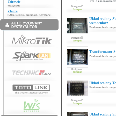
Typ-B z mocowaniem n
Zdrowie
Wszystkie
Dostępność:
dostępne
Złącza
RJ45
,
Beczki, przejścia
,
Keystone
,
Układ scalony S
wzmacniacz
Producent:
brak dany
Dostępność:
dostępne
Transformator 
Producent:
brak dany
Dostępność:
dostępne
Układ scalony T
Producent:
brak dany
Dostępność:
dostępne
Układ scalony S