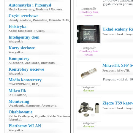
24-portowy zarządzal
gigabitowymi portam
Automatyka i Przemysł
Dostępność:
Media konwertery
,
Modemy / Routery
,
Chwilowy brak
Części serwisowe
towaru
Układy scalone
,
Pozostałe
,
Gniazda RJ45
,
Elektryka
Układ scalony R
Kable zasilające
,
Puszki
,
Producent:
brak dany
Inteligentny dom
Wszystkie
Karty sieciowe
Dostępność:
Chwilowy brak
Wszystkie
towaru
Komputery
Akcesoria
,
Zasilacze
,
Bluetooth
,
MikroTik SFP S
Kontrolery sieciowe
Producent:
MikroTik
Wszystkie
Przepustowości do 10
Media konwertery
RS-232/RS-485
,
PLC
,
Dostępność:
MikroTik
dostępne
IoT
,
Switche
,
Monitoring
Złącze TS9 kąto
Urządzenia alarmowe
,
Akcesoria
,
Producent:
brak dany
Okablowanie
Kable Zasilające
,
Pigtaile
,
Kable Sieciowe
(skrętka)
,
Dostępność:
Platformy WLAN
dostępne
Wszystkie