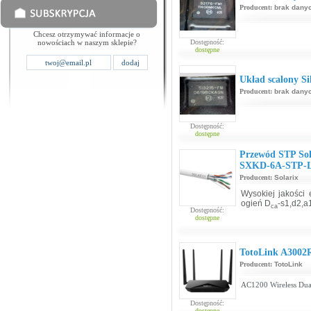
Producent:
brak dany
Chcesz otrzymywać informacje o
nowościach w naszym sklepie?
Dostępność:
dostępne
Układ scalony S
Producent:
brak dany
Dostępność:
dostępne
Przewód STP Sol
SXKD-6A-STP-
Producent:
Solarix
Wysokiej jakości
ogień D
-s1,d2,a
ca
Dostępność:
dostępne
TotoLink A3002
Producent:
TotoLink
AC1200 Wireless Dual
Dostępność:
dostępne