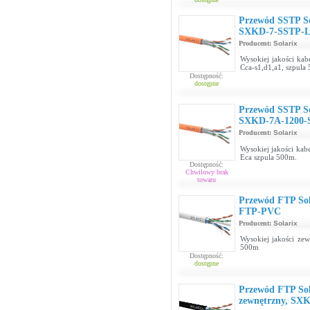
Przewód SSTP So
SXKD-7-SSTP-
Producent:
Solarix
Wysokiej jakości ka
Cca-s1,d1,a1, szpula
Dostępność:
dostępne
Przewód SSTP So
SXKD-7A-1200
Producent:
Solarix
Wysokiej jakości ka
Eca szpula 500m.
Dostępność:
Chwilowy brak
towaru
Przewód FTP Sol
FTP-PVC
Producent:
Solarix
Wysokiej jakości zew
500m
Dostępność:
dostępne
Przewód FTP Sola
zewnętrzny, SX