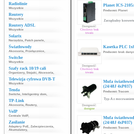
Radiolinie
Planet ICS-2105
Wszystkie
Producent:
Planet
Routery
Wszystkie
Zarządzalny konwerte
Routery ADSL
Dostępność:
Wszystkie
Chwilowy brak
towaru
Solarix
Narzędzia
,
Patch panele
,
Światłowody
Kasetka PLC 1x
Akcesoria
,
Przełącznice
,
Producent:
brak dany
Switche
Wszystkie
Dostępność:
Szafy rack 10/19 cali
Chwilowy brak
towaru
Organizery
,
Stojaki
,
Akcesoria
,
Telewizja cyfrowa DVB-T
Mufa światłowo
Wszystkie
(24/48J 4xP037)
Tenda
Producent:
Tracom
Switche
,
Inteligentny dom
,
Typ-A z mocowaniem n
TP-Link
Akcesoria
,
Routery
,
Dostępność:
dostępne
VoIP
Centrale VoIP
,
Mufa światłowo
Zasilanie
(24/48J 4xP037)
Adaptery PoE
,
Zabezpieczenia
,
Producent:
Tracom
Akumulatory
,