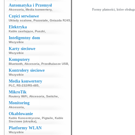
343
344
345
346
347
348
349
350
351
Automatyka i Przemysł
369
370
371
372
373
374
375
376
377
Formy płatności, które obsług
Akcesoria
,
Media konwertery
,
Części serwisowe
Układy scalone
,
Pozostałe
,
Gniazda RJ45
,
Elektryka
Kable zasilające
,
Puszki
,
Inteligentny dom
Wszystkie
Karty sieciowe
Wszystkie
Komputery
Bluetooth
,
Akcesoria
,
Przedłużacze USB
,
Kontrolery sieciowe
Wszystkie
Media konwertery
PLC
,
RS-232/RS-485
,
MikroTik
Routery WiFi
,
Akcesoria
,
Switche
,
Monitoring
Akcesoria
,
Okablowanie
Kable Koncentryczne
,
Pigtaile
,
Kable
Sieciowe (skrętka)
,
Platformy WLAN
Wszystkie