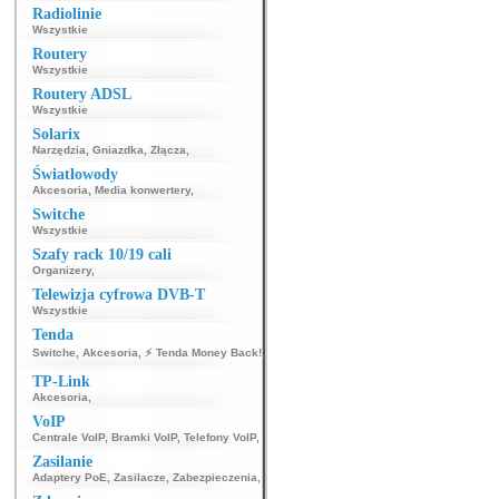
Radiolinie
Wszystkie
Routery
Wszystkie
Routery ADSL
Wszystkie
Solarix
Narzędzia
,
Gniazdka
,
Złącza
,
Światłowody
Akcesoria
,
Media konwertery
,
Switche
Wszystkie
Szafy rack 10/19 cali
Organizery
,
Telewizja cyfrowa DVB-T
Wszystkie
Tenda
Switche
,
Akcesoria
,
⚡ Tenda Money Back!
,
TP-Link
Akcesoria
,
VoIP
Centrale VoIP
,
Bramki VoIP
,
Telefony VoIP
,
Zasilanie
Adaptery PoE
,
Zasilacze
,
Zabezpieczenia
,