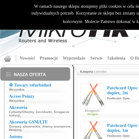
W ramach naszego sklepu stosujemy pliki cookies w celu 
indywidualnych potrzeb. Korzystanie ze sklepu bez zmiany u
końcowym. Możecie Państwo dokonać w ka
Nowości
Promocje
Wyprzedaże
Serwis
Szkolenia
O fi
Kategoria :
nowości
♻️ Towary refurbished
Patchcord Opt
Wszystkie
duplex, 2m
Access Pointy
Producent:
Opto
Wszystkie
Akcesoria
Dostępność:
Cybanty/Obejmy
,
Zaciskarki
,
Ściągacze
dostępne
izolacji
,
Akcesoria GSM/LTE
Patchcord Opt
Zestawy abonenckie
,
Anteny zewnętrzne
,
Modemy
,
duplex, 1m
Producent:
Opto
Anteny