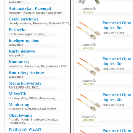
Wszystkie
Automatyka i Przemysł
Dostępność:
dostępne
Modemy / Routery
,
Media konwertery
,
Części serwisowe
Patchcord Opt
Układy scalone
,
Pozostałe
,
Gniazda RJ45
,
duplex, 5m
Elektryka
Producent:
Opto
Kable zasilające
,
Puszki
,
Inteligentny dom
Wszystkie
Dostępność:
dostępne
Karty sieciowe
Wszystkie
Patchcord Opt
Komputery
duplex, 3m
Zasilacze
,
Akcesoria
,
Przedłużacze USB
,
Producent:
Opto
Kontrolery sieciowe
Wszystkie
Dostępność:
Media konwertery
dostępne
RS-232/RS-485
,
PLC
,
MikroTik
Patchcord Opt
Routery WiFi
,
GPEN
,
Akcesoria
,
duplex, 2m
Monitoring
Producent:
Opto
Akcesoria
,
Urządzenia alarmowe
,
Okablowanie
Dostępność:
Pigtaile
,
Kable Sieciowe (skrętka)
,
dostępne
Patchcordy
,
Platformy WLAN
Patchcord Opt