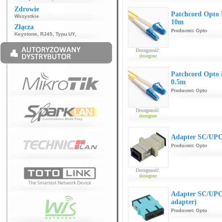
Zdrowie
Patchcord Opto
Wszystkie
10m
Złącza
Producent:
Opto
Keystone
,
RJ45
,
Typu UY
,
Dostępność:
dostępne
Patchcord Opto
0.5m
Producent:
Opto
Dostępność:
dostępne
Adapter SC/UP
Producent:
Opto
Dostępność:
dostępne
Adapter SC/UP
adapter)
Producent:
Opto