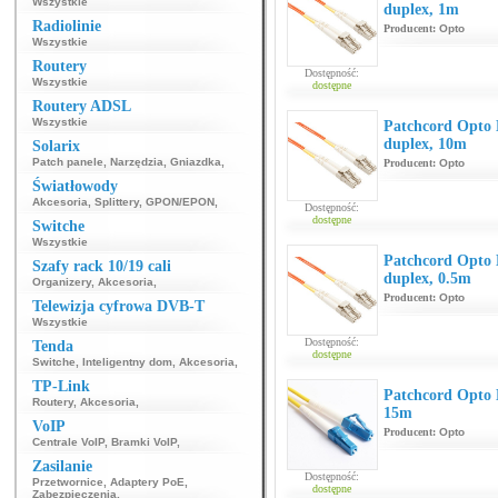
Wszystkie
duplex, 1m
Radiolinie
Producent:
Opto
Wszystkie
Routery
Dostępność:
Wszystkie
dostępne
Routery ADSL
Wszystkie
Patchcord Opt
duplex, 10m
Solarix
Patch panele
,
Narzędzia
,
Gniazdka
,
Producent:
Opto
Światłowody
Akcesoria
,
Splittery
,
GPON/EPON
,
Dostępność:
dostępne
Switche
Wszystkie
Patchcord Opt
Szafy rack 10/19 cali
duplex, 0.5m
Organizery
,
Akcesoria
,
Producent:
Opto
Telewizja cyfrowa DVB-T
Wszystkie
Dostępność:
Tenda
dostępne
Switche
,
Inteligentny dom
,
Akcesoria
,
TP-Link
Patchcord Opto
Routery
,
Akcesoria
,
15m
VoIP
Producent:
Opto
Centrale VoIP
,
Bramki VoIP
,
Zasilanie
Dostępność:
Przetwornice
,
Adaptery PoE
,
dostępne
Zabezpieczenia
,