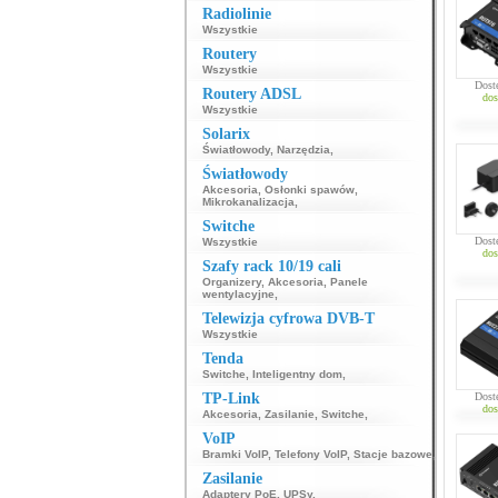
Radiolinie
Wszystkie
Routery
Wszystkie
Dost
Routery ADSL
dos
Wszystkie
Solarix
Światłowody
,
Narzędzia
,
Światłowody
Akcesoria
,
Osłonki spawów
,
Mikrokanalizacja
,
Switche
Dost
Wszystkie
dos
Szafy rack 10/19 cali
Organizery
,
Akcesoria
,
Panele
wentylacyjne
,
Telewizja cyfrowa DVB-T
Wszystkie
Tenda
Switche
,
Inteligentny dom
,
TP-Link
Dost
dos
Akcesoria
,
Zasilanie
,
Switche
,
VoIP
Bramki VoIP
,
Telefony VoIP
,
Stacje bazowe
,
Zasilanie
Adaptery PoE
,
UPSy
,