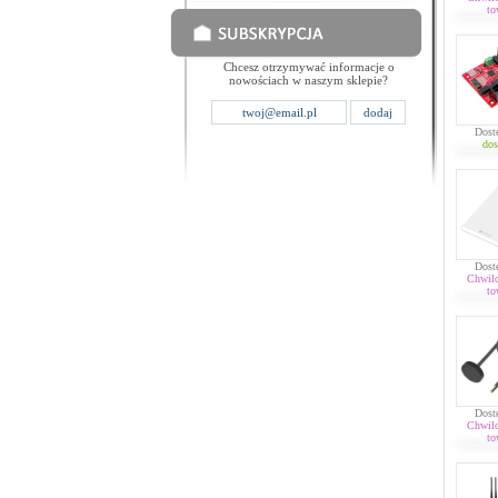
to
Chcesz otrzymywać informacje o
nowościach w naszym sklepie?
Dost
dos
Dost
Chwil
to
Dost
Chwil
to