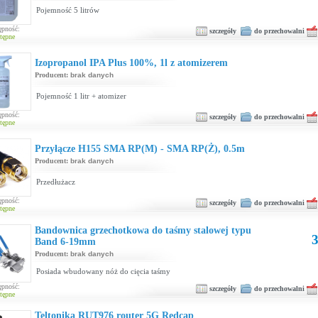
Pojemność 5 litrów
ępność:
szczegóły
do przechowalni
tępne
Izopropanol IPA Plus 100%, 1l z atomizerem
Producent:
brak danych
Pojemność 1 litr + atomizer
ępność:
szczegóły
do przechowalni
tępne
Przyłącze H155 SMA RP(M) - SMA RP(Ż), 0.5m
Producent:
brak danych
Przedłużacz
ępność:
szczegóły
do przechowalni
tępne
Bandownica grzechotkowa do taśmy stalowej typu
3
Band 6-19mm
Producent:
brak danych
Posiada wbudowany nóż do cięcia taśmy
ępność:
szczegóły
do przechowalni
tępne
Teltonika RUT976 router 5G Redcap