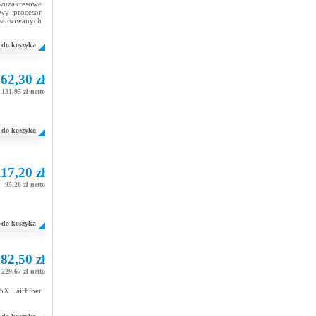
wuzakresowe
wy procesor
ansowanych
do koszyka
62,30 zł
131,95 zł netto
do koszyka
17,20 zł
95,28 zł netto
do koszyka
82,50 zł
229,67 zł netto
X i airFiber