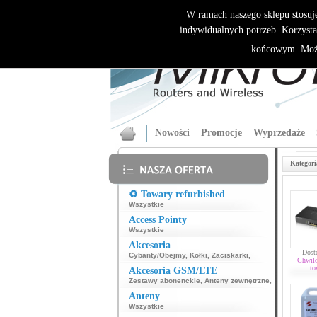
W ramach naszego sklepu stosuj
indywidualnych potrzeb. Korzysta
końcowym. Może
Nowości
Promocje
Wyprzedaże
Kategori
♻️ Towary refurbished
Wszystkie
Access Pointy
Wszystkie
Akcesoria
Dost
Cybanty/Obejmy
,
Kołki
,
Zaciskarki
,
Chwil
to
Akcesoria GSM/LTE
Zestawy abonenckie
,
Anteny zewnętrzne
,
Anteny
Wszystkie