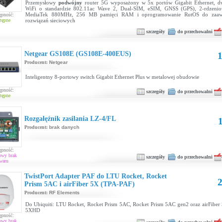
Przemysłowy
podwójny
router 5G wyposażony w 5x portów Gigabit Ethernet, d
WiFi o standardzie 802.11ac Wave 2, Dual-SIM, eSIM, GNSS (GPS), 2-rdzenio
MediaTek 880MHz, 256 MB pamięci RAM i oprogramowanie RutOS do zaaw
ępność:
tępne
rozwiązań sieciowych
szczegóły
do przechowalni
Netgear GS108E (GS108E-400EUS)
1
Producent:
Netgear
Inteligentny 8-portowy switch Gigabit Ethernet Plus w metalowej obudowie
ępność:
szczegóły
do przechowalni
tępne
Rozgałęźnik zasilania LZ-4/FL
1
Producent:
brak danych
ępność:
owy brak
szczegóły
do przechowalni
waru
TwistPort Adapter PAF do LTU Rocket, Rocket
2
Prism 5AC i airFiber 5X (TPA-PAF)
Producent:
RF Elements
Do Ubiquiti: LTU Rocket, Rocket Prism 5AC, Rocket Prism 5AC gen2 oraz airFiber 5
5XHD
ępność:
owy brak