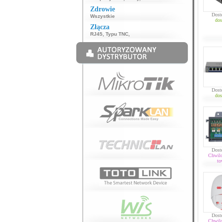
Zdrowie
Dost
Wszystkie
dos
Złącza
RJ45
,
Typu TNC
,
Dost
dos
Dost
Chwil
to
Dost
Chwil