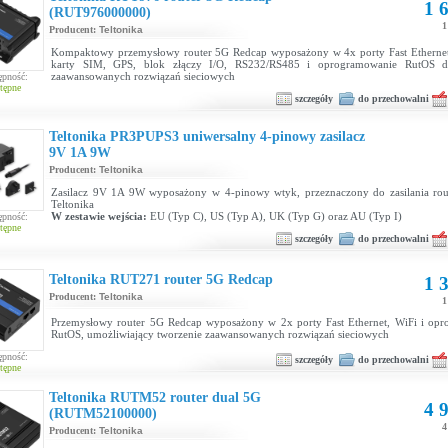
1 6
(RUT976000000)
1
Producent:
Teltonika
Kompaktowy przemysłowy router 5G Redcap wyposażony w 4x porty Fast Ethernet
karty SIM, GPS, blok złączy I/O, RS232/RS485 i oprogramowanie RutOS d
zaawansowanych rozwiązań sieciowych
ępność:
tępne
szczegóły
do przechowalni
Teltonika PR3PUPS3 uniwersalny 4-pinowy zasilacz
9V 1A 9W
Producent:
Teltonika
Zasilacz 9V 1A 9W wyposażony w 4-pinowy wtyk, przeznaczony do zasilania ro
Teltonika
W zestawie wejścia:
EU (Typ C), US (Typ A), UK (Typ G) oraz AU (Typ I)
ępność:
tępne
szczegóły
do przechowalni
Teltonika RUT271 router 5G Redcap
1 3
Producent:
Teltonika
1
Przemysłowy router 5G Redcap wyposażony w 2x porty Fast Ethernet, WiFi i op
RutOS, umożliwiający tworzenie zaawansowanych rozwiązań sieciowych
ępność:
szczegóły
do przechowalni
tępne
Teltonika RUTM52 router dual 5G
4 9
(RUTM52100000)
4
Producent:
Teltonika