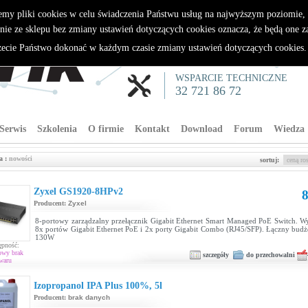
emy pliki cookies w celu świadczenia Państwu usług na najwyższym poziomie
nie ze sklepu bez zmiany ustawień dotyczących cookies oznacza, że będą one 
cie Państwo dokonać w każdym czasie zmiany ustawień dotyczących cookies
WSPARCIE TECHNICZNE
32 721 86 72
Serwis
Szkolenia
O firmie
Kontakt
Download
Forum
Wiedza
a :
nowości
sortuj:
Zyxel GS1920-8HPv2
8
Producent:
Zyxel
8-portowy zarządzalny przełącznik Gigabit Ethernet Smart Managed PoE Switch. 
8x portów Gigabit Ethernet PoE i 2x porty Gigabit Combo (RJ45/SFP). Łączny bud
130W
ępność:
owy brak
szczegóły
do przechowalni
waru
Izopropanol IPA Plus 100%, 5l
Producent:
brak danych