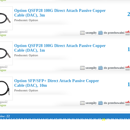
Option QSFP28 100G Direct Attach Passive Copper
2
Cable (DAC), 3m
Producent:
Option
ępność:
szczegóły
do przechowalni
tępne
Option QSFP28 100G Direct Attach Passive Copper
1
Cable (DAC), 1m
Producent:
Option
ępność:
szczegóły
do przechowalni
tępne
Option SFP/SFP+ Direct Attach Passive Copper
1
Cable (DAC), 10m
Producent:
Option
ępność:
szczegóły
do przechowalni
tępne
tów: 22
:
1
2
3
4
5
6
7
8
9
10
11
12
13
14
15
16
17
18
19
20
21
22
23
24
25
26
27
28
29
30
31
32
33
3
1
42
43
44
45
46
47
48
49
50
51
52
53
54
55
56
57
58
59
60
61
62
63
64
65
66
67
68
69
70
7
8
79
80
81
82
83
84
85
86
87
88
89
90
91
92
93
94
95
96
97
98
99
100
101
102
103
104
105