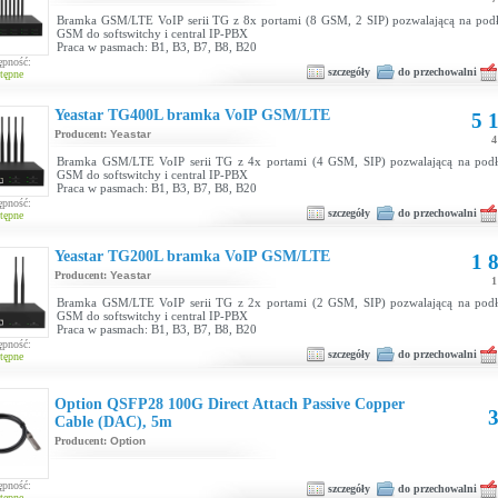
Bramka GSM/LTE VoIP serii TG z 8x portami (8 GSM, 2 SIP) pozwalającą na podłą
GSM do softswitchy i central IP-PBX
Praca w pasmach: B1, B3, B7, B8, B20
ępność:
szczegóły
do przechowalni
tępne
Yeastar TG400L bramka VoIP GSM/LTE
5 1
Producent:
Yeastar
4
Bramka GSM/LTE VoIP serii TG z 4x portami (4 GSM, SIP) pozwalającą na podłą
GSM do softswitchy i central IP-PBX
Praca w pasmach: B1, B3, B7, B8, B20
ępność:
szczegóły
do przechowalni
tępne
Yeastar TG200L bramka VoIP GSM/LTE
1 8
Producent:
Yeastar
1
Bramka GSM/LTE VoIP serii TG z 2x portami (2 GSM, SIP) pozwalającą na podłą
GSM do softswitchy i central IP-PBX
Praca w pasmach: B1, B3, B7, B8, B20
ępność:
szczegóły
do przechowalni
tępne
Option QSFP28 100G Direct Attach Passive Copper
3
Cable (DAC), 5m
Producent:
Option
ępność:
szczegóły
do przechowalni
tępne