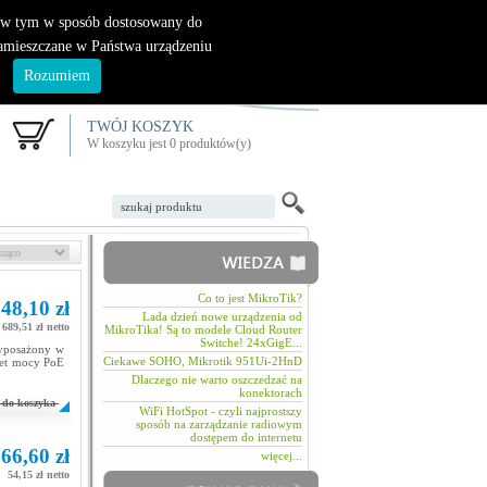
|
nowy klient
logowanie
, w tym w sposób dostosowany do
zamieszczane w Państwa urządzeniu
.
Rozumiem
TWÓJ KOSZYK
W koszyku jest 0 produktów(y)
Co to jest MikroTik?
48,10 zł
Lada dzień nowe urządzenia od
689,51 zł netto
MikroTika! Są to modele Cloud Router
Switche! 24xGigE...
Wyposażony w
Ciekawe SOHO, Mikrotik 951Ui-2HnD
żet mocy PoE
Dlaczego nie warto oszczedzać na
konektorach
do koszyka
WiFi HotSpot - czyli najprostszy
sposób na zarządzanie radiowym
dostępem do internetu
66,60 zł
więcej...
54,15 zł netto