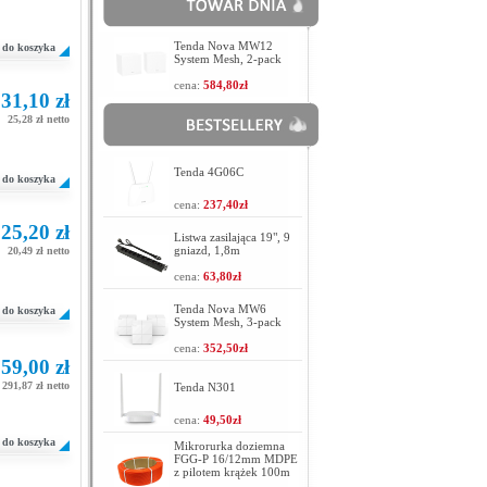
Tenda Nova MW12
do koszyka
System Mesh, 2-pack
cena:
584,80zł
31,10 zł
25,28 zł netto
Tenda 4G06C
do koszyka
cena:
237,40zł
25,20 zł
Listwa zasilająca 19", 9
gniazd, 1,8m
20,49 zł netto
cena:
63,80zł
Tenda Nova MW6
do koszyka
System Mesh, 3-pack
cena:
352,50zł
59,00 zł
291,87 zł netto
Tenda N301
cena:
49,50zł
do koszyka
Mikrorurka doziemna
FGG-P 16/12mm MDPE
z pilotem krążek 100m