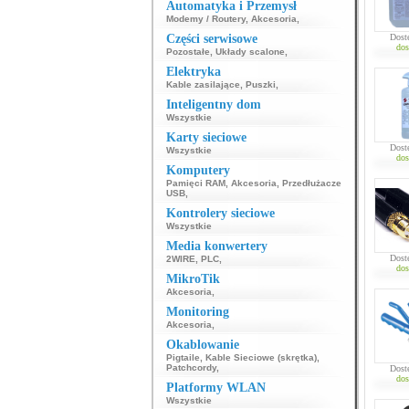
Automatyka i Przemysł
Modemy / Routery
,
Akcesoria
,
Części serwisowe
Dost
dos
Pozostałe
,
Układy scalone
,
Elektryka
Kable zasilające
,
Puszki
,
Inteligentny dom
Wszystkie
Karty sieciowe
Dost
Wszystkie
dos
Komputery
Pamięci RAM
,
Akcesoria
,
Przedłużacze
USB
,
Kontrolery sieciowe
Wszystkie
Media konwertery
Dost
2WIRE
,
PLC
,
dos
MikroTik
Akcesoria
,
Monitoring
Akcesoria
,
Okablowanie
Pigtaile
,
Kable Sieciowe (skrętka)
,
Patchcordy
,
Dost
dos
Platformy WLAN
Wszystkie