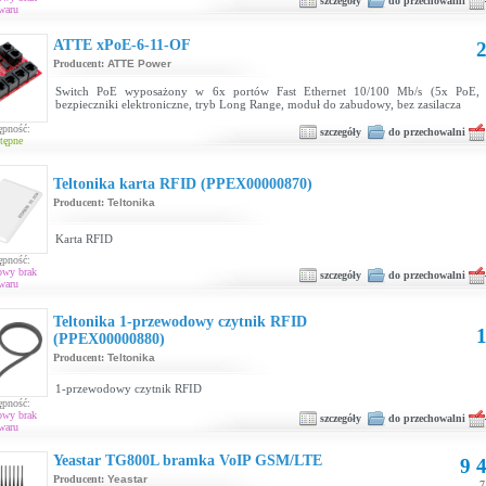
szczegóły
do przechowalni
waru
ATTE xPoE-6-11-OF
2
Producent:
ATTE Power
Switch PoE wyposażony w 6x portów Fast Ethernet 10/100 Mb/s (5x PoE, 
bezpieczniki elektroniczne, tryb Long Range, moduł do zabudowy, bez zasilacza
ępność:
szczegóły
do przechowalni
tępne
Teltonika karta RFID (PPEX00000870)
Producent:
Teltonika
Karta RFID
ępność:
owy brak
szczegóły
do przechowalni
waru
Teltonika 1-przewodowy czytnik RFID
1
(PPEX00000880)
Producent:
Teltonika
1-przewodowy czytnik RFID
ępność:
owy brak
szczegóły
do przechowalni
waru
Yeastar TG800L bramka VoIP GSM/LTE
9 4
Producent:
Yeastar
7