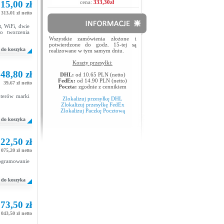
15,00 zł
cena:
333,30zł
 313,01 zł netto
, WiFi, dwie
o tworzenia
Wszystkie zamówienia złożone i
potwierdzone do godz. 15-tej są
do koszyka
realizowane w tym samym dniu.
Koszty przesyłki:
48,80 zł
DHL:
od 10.65 PLN (netto)
FedEx:
od 14.90 PLN (netto)
39,67 zł netto
Poczta:
zgodnie z cennikiem
uterów marki
Zlokalizuj przesyłkę DHL
Zlokalizuj przesyłkę FedEx
Zlokalizuj Paczkę Pocztową
do koszyka
22,50 zł
 075,20 zł netto
rogramowanie
do koszyka
73,50 zł
 043,50 zł netto