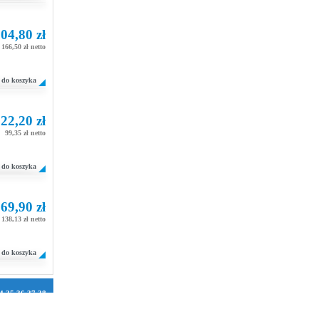
04,80 zł
166,50 zł netto
do koszyka
22,20 zł
99,35 zł netto
do koszyka
69,90 zł
138,13 zł netto
do koszyka
4
35
36
37
38
1
72
73
74
75
106
107
108