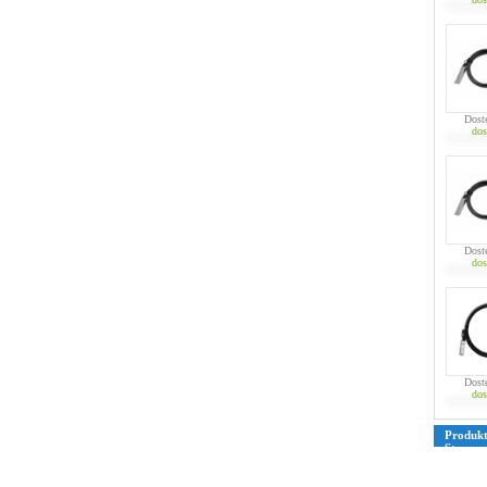
Dost
dos
Dost
dos
Dost
dos
Produk
Strona
39
40
4
76
77
7