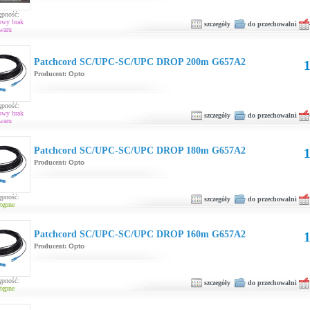
ępność:
owy brak
szczegóły
do przechowalni
waru
Patchcord SC/UPC-SC/UPC DROP 200m G657A2
1
Producent:
Opto
ępność:
owy brak
szczegóły
do przechowalni
waru
Patchcord SC/UPC-SC/UPC DROP 180m G657A2
1
Producent:
Opto
ępność:
szczegóły
do przechowalni
tępne
Patchcord SC/UPC-SC/UPC DROP 160m G657A2
1
Producent:
Opto
ępność:
szczegóły
do przechowalni
tępne