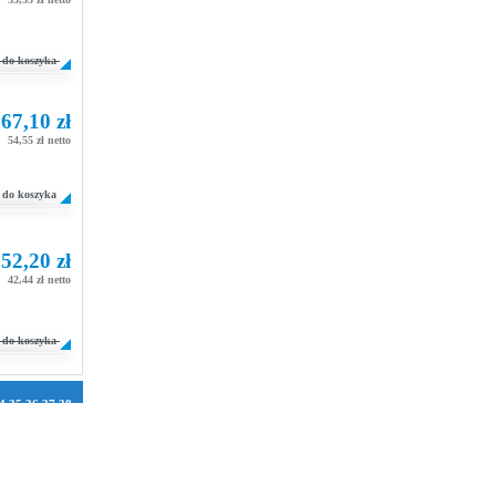
do koszyka
67,10 zł
54,55 zł netto
do koszyka
52,20 zł
42,44 zł netto
do koszyka
4
35
36
37
38
1
72
73
74
75
106
107
108
2
133
134
158
159
160
184
185
186
210
211
212