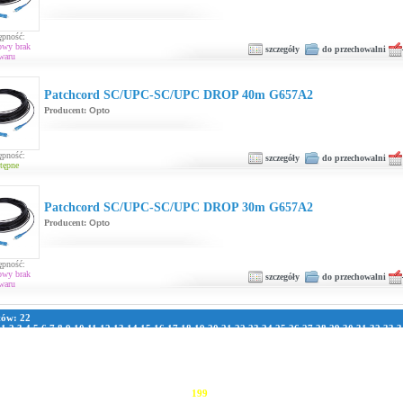
ępność:
owy brak
szczegóły
do przechowalni
waru
Patchcord SC/UPC-SC/UPC DROP 40m G657A2
Producent:
Opto
ępność:
szczegóły
do przechowalni
tępne
Patchcord SC/UPC-SC/UPC DROP 30m G657A2
Producent:
Opto
ępność:
owy brak
szczegóły
do przechowalni
waru
tów: 22
:
1
2
3
4
5
6
7
8
9
10
11
12
13
14
15
16
17
18
19
20
21
22
23
24
25
26
27
28
29
30
31
32
33
3
1
42
43
44
45
46
47
48
49
50
51
52
53
54
55
56
57
58
59
60
61
62
63
64
65
66
67
68
69
70
7
8
79
80
81
82
83
84
85
86
87
88
89
90
91
92
93
94
95
96
97
98
99
100
101
102
103
104
105
111
112
113
114
115
116
117
118
119
120
121
122
123
124
125
126
127
128
129
130
131
13
137
138
139
140
141
142
143
144
145
146
147
148
149
150
151
152
153
154
155
156
157
163
164
165
166
167
168
169
170
171
172
173
174
175
176
177
178
179
180
181
182
183
189
190
191
192
193
194
195
196
197
198
199
200
201
202
203
204
205
206
207
208
209