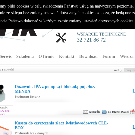
emy pliki cookies w celu świadczenia Państwu usług na najwyższym poziomie
nie ze sklepu bez zmiany ustawień dotyczących cookies oznacza, że będą one 
cie Państwo dokonać w każdym czasie zmiany ustawień dotyczących cookies
WSPARCIE TECHNICZNE
32 721 86 72
Serwis
Szkolenia
O firmie
Kontakt
Download
Forum
Wiedza
a :
nowości
sortuj:
Dozownik IPA z pompką i blokadą poj. 4oz.
1
MENDA
Producent:
Solarix
ępność:
owy brak
szczegóły
do przechowalni
waru
Kaseta do czyszczenia złącz światłowodowych CLE-
1
BOX
Producent:
brak danych