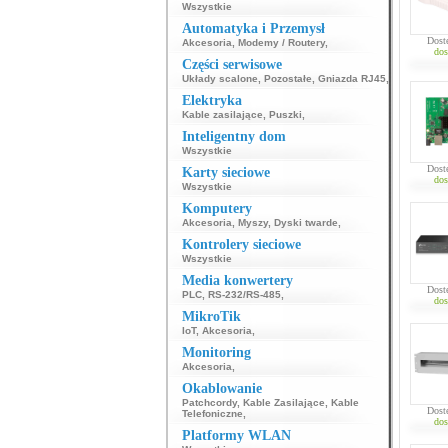
Wszystkie
Automatyka i Przemysł
Dost
Akcesoria
,
Modemy / Routery
,
dos
Części serwisowe
Układy scalone
,
Pozostałe
,
Gniazda RJ45
,
Elektryka
Kable zasilające
,
Puszki
,
Inteligentny dom
Wszystkie
Dost
Karty sieciowe
dos
Wszystkie
Komputery
Akcesoria
,
Myszy
,
Dyski twarde
,
Kontrolery sieciowe
Wszystkie
Media konwertery
Dost
PLC
,
RS-232/RS-485
,
dos
MikroTik
IoT
,
Akcesoria
,
Monitoring
Akcesoria
,
Okablowanie
Patchcordy
,
Kable Zasilające
,
Kable
Dost
Telefoniczne
,
dos
Platformy WLAN