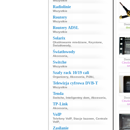
Wszystkie
Radiolinie
Wszystkie
Routery
Wszystkie
Dost
Routery ADSL
dos
Wszystkie
Solarix
Okablowanie miedziane
,
Keystone
,
Światłowody
,
Światłowody
Akcesoria
,
Dost
Switche
Chwil
to
Wszystkie
Szafy rack 10/19 cali
Organizery
,
Akcesoria
,
Półki
,
Telewizja cyfrowa DVB-T
Wszystkie
Tenda
Switche
,
Inteligentny dom
,
Akcesoria
,
Dost
Chwil
TP-Link
to
Akcesoria
,
VoIP
Telefony VoIP
,
Stacje bazowe
,
Centrale
VoIP
,
Zasilanie