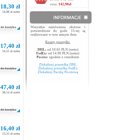
cena:
142,90zł
18,30 zł
14,88 zł netto
Wszystkie zamówienia złożone i
do koszyka
potwierdzone do godz. 15-tej są
realizowane w tym samym dniu.
Koszty przesyłki:
17,40 zł
DHL:
od 10.65 PLN (netto)
14,15 zł netto
FedEx:
od 14.90 PLN (netto)
Poczta:
zgodnie z cennikiem
Zlokalizuj przesyłkę DHL
Zlokalizuj przesyłkę FedEx
do koszyka
Zlokalizuj Paczkę Pocztową
47,40 zł
38,54 zł netto
do koszyka
16,40 zł
13,33 zł netto