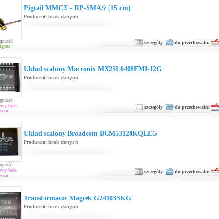
Pigtail MMCX - RP-SMA/ż (15 cm)
Producent:
brak danych
ępność:
szczegóły
do przechowalni
tępne
Układ scalony Macronix MX25L6408EMI-12G
Producent:
brak danych
ępność:
owy brak
szczegóły
do przechowalni
waru
Układ scalony Broadcom BCM53128KQLEG
Producent:
brak danych
ępność:
owy brak
szczegóły
do przechowalni
waru
Transformator Magtek G24103SKG
Producent:
brak danych