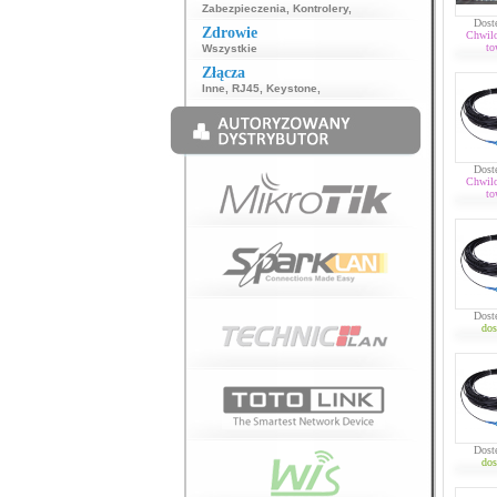
Zabezpieczenia
,
Kontrolery
,
Dost
Zdrowie
Chwil
to
Wszystkie
Złącza
Inne
,
RJ45
,
Keystone
,
Dost
Chwil
to
Dost
dos
Dost
dos