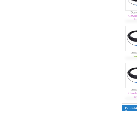
Dost
Chwil
to
Dost
dos
Dost
Chwil
to
Produk
Strona
39
40
4
76
77
7
109
110
135
136
161
162
187
188