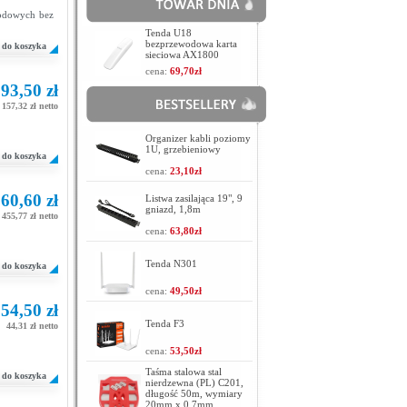
wodowych bez
Tenda U18
bezprzewodowa karta
do koszyka
sieciowa AX1800
cena:
69,70zł
93,50 zł
157,32 zł netto
Organizer kabli poziomy
1U, grzebieniowy
do koszyka
cena:
23,10zł
60,60 zł
Listwa zasilająca 19", 9
gniazd, 1,8m
455,77 zł netto
cena:
63,80zł
Tenda N301
do koszyka
cena:
49,50zł
54,50 zł
Tenda F3
44,31 zł netto
cena:
53,50zł
Taśma stalowa stal
do koszyka
nierdzewna (PL) C201,
długość 50m, wymiary
20mm x 0,7mm