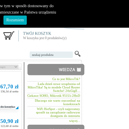
|
nowy klient
logowanie
, w tym w sposób dostosowany do
zamieszczane w Państwa urządzeniu
.
Rozumiem
TWÓJ KOSZYK
W koszyku jest 0 produktów(y)
Co to jest MikroTik?
Lada dzień nowe urządzenia od
67,70 zł
MikroTika! Są to modele Cloud Router
Switche! 24xGigE...
136,34 zł netto
Ciekawe SOHO, Mikrotik 951Ui-2HnD
Dlaczego nie warto oszczedzać na
konektorach
do koszyka
WiFi HotSpot - czyli najprostszy
sposób na zarządzanie radiowym
dostępem do internetu
50,90 zł
więcej...
122,68 zł netto