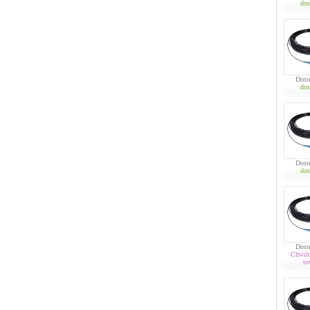
dos
Dost
dos
Dost
dos
Dost
Chwil
to