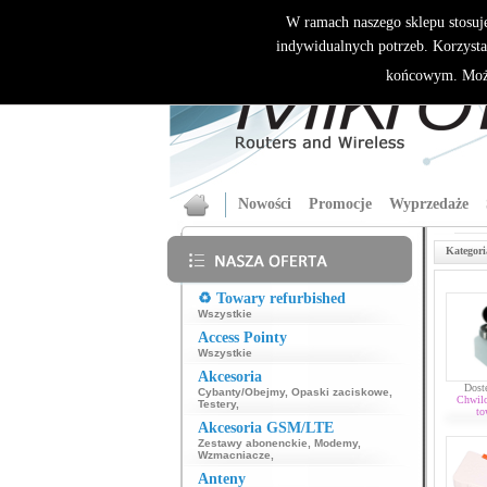
W ramach naszego sklepu stosuj
indywidualnych potrzeb. Korzysta
końcowym. Może
Nowości
Promocje
Wyprzedaże
Kategori
♻️ Towary refurbished
Wszystkie
Access Pointy
Wszystkie
Akcesoria
Dost
Cybanty/Obejmy
,
Opaski zaciskowe
,
Chwil
Testery
,
to
Akcesoria GSM/LTE
Zestawy abonenckie
,
Modemy
,
Wzmacniacze
,
Anteny