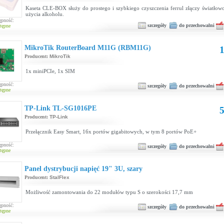
Kaseta CLE-BOX służy do prostego i szybkiego czyszczenia ferrul złączy światło
użycia alkoholu.
ępność:
szczegóły
do przechowalni
tępne
MikroTik RouterBoard M11G (RBM11G)
1
Producent:
MikroTik
1x miniPCIe, 1x SIM
ępność:
szczegóły
do przechowalni
tępne
TP-Link TL-SG1016PE
5
Producent:
TP-Link
Przełącznik Easy Smart, 16x portów gigabitowych, w tym 8 portów PoE+
ępność:
szczegóły
do przechowalni
tępne
Panel dystrybucji napięć 19" 3U, szary
Producent:
StalFlex
Możliwość zamontowania do 22 modułów typu S o szerokości 17,7 mm
ępność:
szczegóły
do przechowalni
tępne