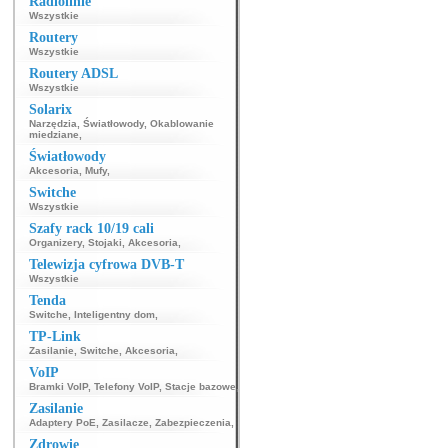
Radiolinie
Wszystkie
Routery
Wszystkie
Routery ADSL
Wszystkie
Solarix
Narzędzia
,
Światłowody
,
Okablowanie
miedziane
,
Światłowody
Akcesoria
,
Mufy
,
Switche
Wszystkie
Szafy rack 10/19 cali
Organizery
,
Stojaki
,
Akcesoria
,
Telewizja cyfrowa DVB-T
Wszystkie
Tenda
Switche
,
Inteligentny dom
,
TP-Link
Zasilanie
,
Switche
,
Akcesoria
,
VoIP
Bramki VoIP
,
Telefony VoIP
,
Stacje bazowe
,
Zasilanie
Adaptery PoE
,
Zasilacze
,
Zabezpieczenia
,
Zdrowie