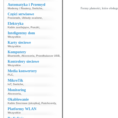
343
344
345
346
347
348
349
350
351
Automatyka i Przemysł
369
370
371
372
373
374
375
376
377
Formy płatności, które obsług
Modemy / Routery
,
Switche
,
Części serwisowe
Pozostałe
,
Układy scalone
,
Elektryka
Kable zasilające
,
Puszki
,
Inteligentny dom
Wszystkie
Karty sieciowe
Wszystkie
Komputery
Bluetooth
,
Akcesoria
,
Przedłużacze USB
,
Kontrolery sieciowe
Wszystkie
Media konwertery
PLC
,
MikroTik
IoT
,
Switche
,
Monitoring
Akcesoria
,
Okablowanie
Kable Sieciowe (skrętka)
,
Patchcordy
,
Platformy WLAN
Wszystkie