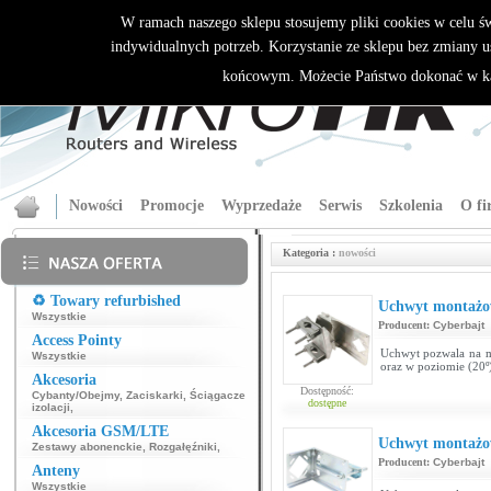
W ramach naszego sklepu stosujemy pliki cookies w celu 
indywidualnych potrzeb. Korzystanie ze sklepu bez zmiany u
końcowym. Możecie Państwo dokonać w ka
Nowości
Promocje
Wyprzedaże
Serwis
Szkolenia
O fi
Kategoria :
nowości
♻️ Towary refurbished
Uchwyt montażow
Wszystkie
Producent:
Cyberbajt
Access Pointy
Uchwyt pozwala na mo
Wszystkie
oraz w poziomie (20º) 
Akcesoria
Dostępność:
Cybanty/Obejmy
,
Zaciskarki
,
Ściągacze
dostępne
izolacji
,
Akcesoria GSM/LTE
Uchwyt montażow
Zestawy abonenckie
,
Rozgałęźniki
,
Producent:
Cyberbajt
Anteny
Wszystkie