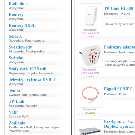
Radiolinie
Wszystkie
TP-Link RE300
Producent:
TP-Link
Routery
Wszystkie
Uniwersalny wzmacni
Routery ADSL
Wszystkie
Dostępność:
Chwilowy brak
Solarix
towaru
Narzędzia
,
Patch panele
,
Światłowody
Podróżny adapt
Akcesoria
,
Przełącznice
,
Producent:
brak dany
Switche
Sieciowy adapter z 
Wszystkie
korzystających z eur
Szafy rack 10/19 cali
Dostępność:
Chwilowy brak
Organizery
,
Stojaki
,
Akcesoria
,
towaru
Telewizja cyfrowa DVB-T
Wszystkie
Pigtail SC/UPC
Tenda
Producent:
Opto
Switche
,
Inteligentny dom
,
TP-Link
Akcesoria
,
Routery
,
Dostępność:
VoIP
dostępne
Centrale VoIP
,
Przełącznica św
Zasilanie
Duplex, wysuwan
Zasilacze z PoE
,
Listwy zasilające
,
Przetwornice
,
Producent:
brak dany