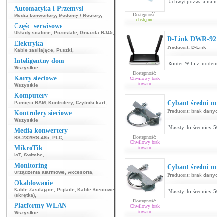
Uchwyt pozwala na mon
Automatyka i Przemysł
Dostępność:
Media konwertery
,
Modemy / Routery
,
dostępne
Części serwisowe
Układy scalone
,
Pozostałe
,
Gniazda RJ45
,
D-Link DWR-92
Elektryka
Producent:
D-Link
Kable zasilające
,
Puszki
,
Inteligentny dom
Router WiFi z mode
Wszystkie
Dostępność:
Karty sieciowe
Chwilowy brak
towaru
Wszystkie
Komputery
Cybant średni 
Pamięci RAM
,
Kontrolery
,
Czytniki kart
,
Producent:
brak dany
Kontrolery sieciowe
Wszystkie
Maszty do średnicy 
Media konwertery
Dostępność:
RS-232/RS-485
,
PLC
,
Chwilowy brak
MikroTik
towaru
IoT
,
Switche
,
Monitoring
Cybant średni 
Urządzenia alarmowe
,
Akcesoria
,
Producent:
brak dany
Okablowanie
Kable Zasilające
,
Pigtaile
,
Kable Sieciowe
Maszty do średnicy 
(skrętka)
,
Dostępność:
Platformy WLAN
Chwilowy brak
towaru
Wszystkie