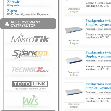
Zdrowie
Zestaw z kompletnym
Wszystkie
standardzie SC/UPC
Dostępność:
Złącza
dostępne
RJ45
,
Beczki, przejścia
,
Keystone
,
Przełącznica św
Simplex, wysuwa
Producent:
brak dany
Zestaw z kompletnym
standardzie SC/UPC
Dostępność:
dostępne
Przełącznica św
Duplex, wysuwan
Producent:
brak dany
Zestaw z kompletnym
standardzie SC/UPC
Dostępność:
dostępne
Przełącznica św
Simplex, wysuwa
Producent:
brak dany
Zestaw z kompletnym
standardzie SC/UPC
Dostępność:
dostępne