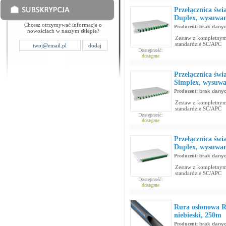
Przełącznica św
Duplex, wysuwan
Chcesz otrzymywać informacje o
Producent:
brak dany
nowościach w naszym sklepie?
Zestaw z kompletnym
standardzie SC/APC
Dostępność:
dostępne
Przełącznica św
Simplex, wysuwa
Producent:
brak dany
Zestaw z kompletnym
standardzie SC/APC
Dostępność:
dostępne
Przełącznica św
Duplex, wysuwan
Producent:
brak dany
Zestaw z kompletnym
standardzie SC/APC
Dostępność:
dostępne
Rura osłonowa 
niebieski, 250m
Producent:
brak dany