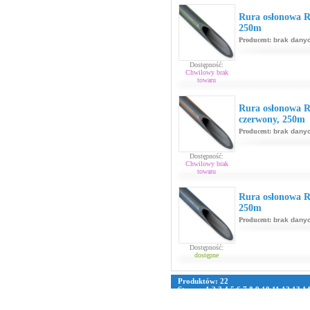
Rura osłonowa R
250m
Producent:
brak dany
Dostępność:
Chwilowy brak
towaru
Rura osłonowa 
czerwony, 250m
Producent:
brak dany
Dostępność:
Chwilowy brak
towaru
Rura osłonowa R
250m
Producent:
brak dany
Dostępność:
dostępne
Produktów: 22
Strona:
1
2
3
4
5
6
7
8
9
10
11
12
13
1
39
40
41
42
43
44
45
46
47
48
49
50
5
76
77
78
79
80
81
82
83
84
85
86
87
8