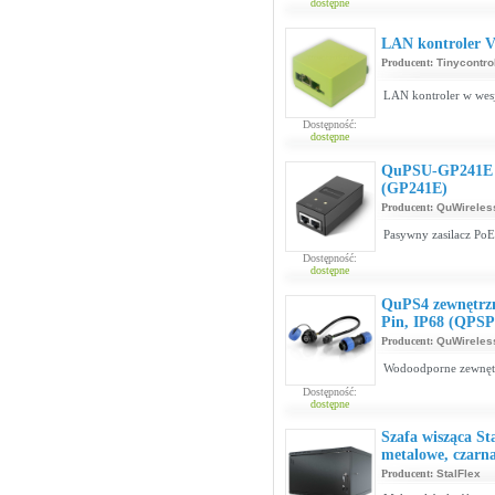
dostępne
LAN kontroler V
Producent:
Tinycontro
LAN kontroler w wesj
Dostępność:
dostępne
QuPSU-GP241E z
(GP241E)
Producent:
QuWireles
Pasywny zasilacz Po
Dostępność:
dostępne
QuPS4 zewnętrzne
Pin, IP68 (QPSP
Producent:
QuWireles
Wodoodporne zewnętrz
Dostępność:
dostępne
Szafa wisząca S
metalowe, czarn
Producent:
StalFlex