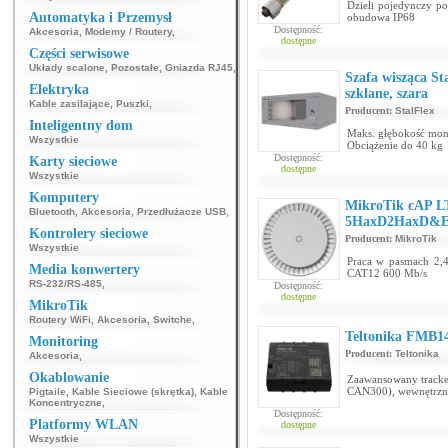
Dzieli pojedynczy p
Automatyka i Przemysł
obudowa IP68
Dostępność:
Akcesoria
,
Modemy / Routery
,
dostępne
Części serwisowe
Układy scalone
,
Pozostałe
,
Gniazda RJ45
,
Szafa wisząca S
Elektryka
szklane, szara
Kable zasilające
,
Puszki
,
Producent:
StalFlex
Inteligentny dom
Maks. głębokość mon
Wszystkie
Obciążenie do 40 kg
Dostępność:
Karty sieciowe
dostępne
Wszystkie
Komputery
MikroTik cAP LT
Bluetooth
,
Akcesoria
,
Przedłużacze USB
,
5HaxD2HaxD&E
Kontrolery sieciowe
Producent:
MikroTik
Wszystkie
Praca w pasmach 2,4
Media konwertery
CAT12 600 Mb/s
RS-232/RS-485
,
Dostępność:
dostępne
MikroTik
Routery WiFi
,
Akcesoria
,
Switche
,
Teltonika FMB1
Monitoring
Producent:
Teltonika
Akcesoria
,
Okablowanie
Zaawansowany track
CAN300), wewnętrzny
Pigtaile
,
Kable Sieciowe (skrętka)
,
Kable
Koncentryczne
,
Dostępność:
Platformy WLAN
dostępne
Wszystkie