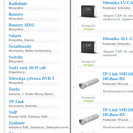
Teltonika LV-C
Radiolinie
Wszystkie
Producent:
Teltonika
Routery
Adapter CAN do odc
Wszystkie
użytkowych, ciężaró
Routery ADSL
Dostępność:
dostępne
Wszystkie
Solarix
Teltonika ALL-
Gniazdka
,
Złącza
,
Producent:
Teltonika
Światłowody
Akcesoria
,
Media konwertery
,
Adapter CAN do odc
transportu
Switche
Wszystkie
Dostępność:
dostępne
Szafy rack 10/19 cali
Organizery
,
TP-Link SM511
Telewizja cyfrowa DVB-T
10GBase-BX
Wszystkie
Producent:
TP-Link
Tenda
Dwukierunkowy mod
Switche
,
⚡ Tenda Money Back!
,
Dostępność:
dostępne
TP-Link
Akcesoria
,
Switche
,
TP-Link SM511
VoIP
10GBase-BX
Bramki VoIP
,
Telefony VoIP
,
Producent:
TP-Link
Zasilanie
Dwukierunkowy mod
Adaptery PoE
,
Zasilacze
,
Zabezpieczenia
,