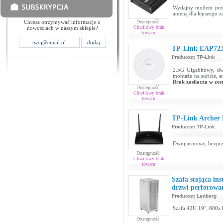
Wydajny modem prze
anteną dla lepszego z
Chcesz otrzymywać informacje o
Dostępność:
Chwilowy brak
nowościach w naszym sklepie?
towaru
TP-Link EAP72
Producent:
TP-Link
2.5G Gigabitowy, 
montażu na suficie, 
Brak zasilacza w zes
Dostępność:
Chwilowy brak
towaru
TP-Link Archer
Producent:
TP-Link
Dwupasmowy, bezprz
Dostępność:
Chwilowy brak
towaru
Szafa stojąca in
drzwi perforowan
Producent:
Lanberg
Szafa 42U 19", 800x
Dostępność: