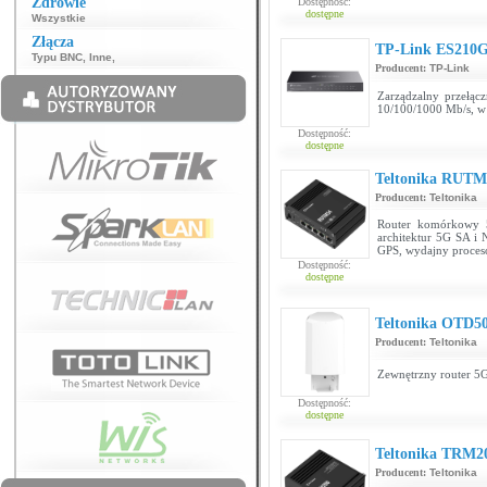
Zdrowie
Dostępność:
dostępne
Wszystkie
Złącza
TP-Link ES210
Typu BNC
,
Inne
,
Producent:
TP-Link
Zarządzalny przełą
10/100/1000 Mb/s, w
Dostępność:
dostępne
Teltonika RUTM
Producent:
Teltonika
Router komórkowy 5
architektur 5G SA i
GPS, wydajny proce
Dostępność:
dostępne
Teltonika OTD50
Producent:
Teltonika
Zewnętrzny router 
Dostępność:
dostępne
Teltonika TRM
Producent:
Teltonika