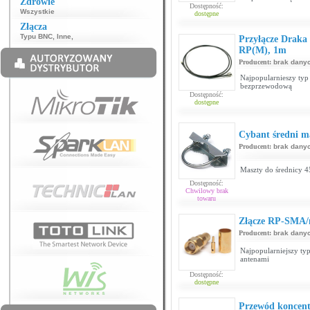
Zdrowie
Dostępność:
Wszystkie
dostępne
Złącza
Typu BNC
,
Inne
,
Przyłącze Drak
RP(M), 1m
Producent:
brak dany
Najpopularnieszy typ 
bezprzewodową
Dostępność:
dostępne
Cybant średni 
Producent:
brak dany
Maszty do średnicy 
Dostępność:
Chwilowy brak
towaru
Złącze RP-SMA/m
Producent:
brak dany
Najpopularniejszy ty
antenami
Dostępność:
dostępne
Przewód koncen