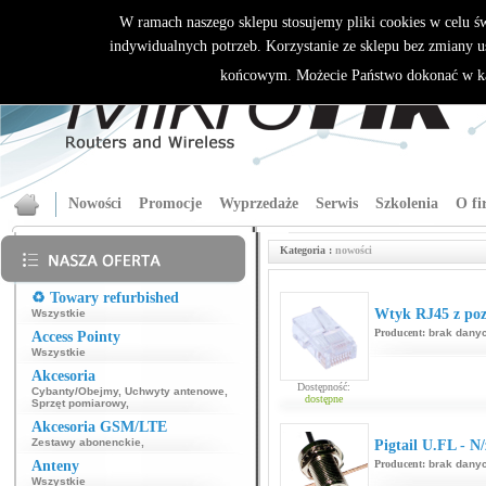
W ramach naszego sklepu stosujemy pliki cookies w celu 
indywidualnych potrzeb. Korzystanie ze sklepu bez zmiany u
końcowym. Możecie Państwo dokonać w ka
Nowości
Promocje
Wyprzedaże
Serwis
Szkolenia
O fi
Kategoria :
nowości
♻️ Towary refurbished
Wtyk RJ45 z poz
Wszystkie
Producent:
brak dany
Access Pointy
Wszystkie
Akcesoria
Dostępność:
Cybanty/Obejmy
,
Uchwyty antenowe
,
dostępne
Sprzęt pomiarowy
,
Akcesoria GSM/LTE
Zestawy abonenckie
,
Pigtail U.FL - N/
Anteny
Producent:
brak dany
Wszystkie