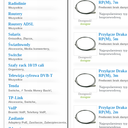
RP(M), 7m
Radiolinie
Producent:
brak dany
Wszystkie
Routery
Najpopularnieszy typ 
bezprzewodową
Wszystkie
Dostępność:
Routery ADSL
dostępne
Wszystkie
Solarix
Przyłącze Drak
Gniazdka
,
Złącza
,
RP(M), 5m
Producent:
brak dany
Światłowody
Akcesoria
,
Media konwertery
,
Najpopularnieszy typ 
bezprzewodową
Switche
Dostępność:
Wszystkie
dostępne
Szafy rack 10/19 cali
Organizery
,
Przyłącze Drak
Telewizja cyfrowa DVB-T
RP(M), 3m
Wszystkie
Producent:
brak dany
Tenda
Najpopularnieszy typ 
bezprzewodową
Switche
,
⚡ Tenda Money Back!
,
Dostępność:
dostępne
TP-Link
Akcesoria
,
Switche
,
Przyłącze Drak
VoIP
RP(M), 2m
Bramki VoIP
,
Telefony VoIP
,
Producent:
brak dany
Zasilanie
Adaptery PoE
,
Zasilacze
,
Zabezpieczenia
,
Najpopularnieszy typ 
bezprzewodową