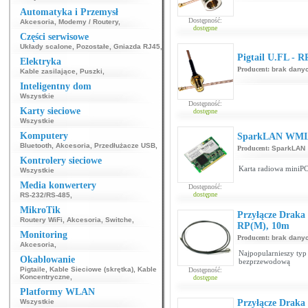
Automatyka i Przemysł
Dostępność:
Akcesoria
,
Modemy / Routery
,
dostępne
Części serwisowe
Układy scalone
,
Pozostałe
,
Gniazda RJ45
,
Pigtail U.FL - 
Elektryka
Producent:
brak dany
Kable zasilające
,
Puszki
,
Inteligentny dom
Wszystkie
Dostępność:
Karty sieciowe
dostępne
Wszystkie
Komputery
SparkLAN WMI
Bluetooth
,
Akcesoria
,
Przedłużacze USB
,
Producent:
SparkLAN
Kontrolery sieciowe
Karta radiowa miniPC
Wszystkie
Media konwertery
Dostępność:
dostępne
RS-232/RS-485
,
MikroTik
Przyłącze Drak
Routery WiFi
,
Akcesoria
,
Switche
,
RP(M), 10m
Monitoring
Producent:
brak dany
Akcesoria
,
Najpopularnieszy typ 
Okablowanie
bezprzewodową
Pigtaile
,
Kable Sieciowe (skrętka)
,
Kable
Dostępność:
Koncentryczne
,
dostępne
Platformy WLAN
Wszystkie
Przyłącze Drak