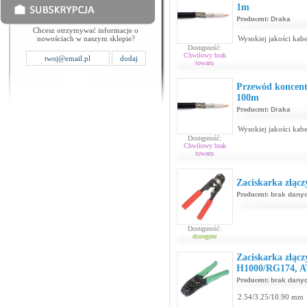
1m
Producent:
Draka
Chcesz otrzymywać informacje o
nowościach w naszym sklepie?
Wysokiej jakości kabe
Dostępność:
Chwilowy brak
towaru
Przewód koncen
100m
Producent:
Draka
Wysokiej jakości kabe
Dostępność:
Chwilowy brak
towaru
Zaciskarka złąc
Producent:
brak dany
Dostępność:
dostępne
Zaciskarka złącz
H1000/RG174, A
Producent:
brak dany
2.54/3.25/10.90 mm