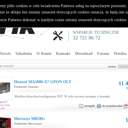
emy pliki cookies w celu świadczenia Państwu usług na najwyższym poziomie
nie ze sklepu bez zmiany ustawień dotyczących cookies oznacza, że będą one 
cie Państwo dokonać w każdym czasie zmiany ustawień dotyczących cookies
WSPARCIE TECHNICZNE
32 721 86 72
Serwis
Szkolenia
O firmie
Kontakt
Download
Forum
Wiedza
a :
nowości
sortuj:
Huawei MA5800-X7 GPON OLT
11 4
Producent:
Huawei
9
Możliwa dowolna konfiguracja OLT. W celu wyceny prosimy o kontakt.
ępność:
owy brak
szczegóły
do przechowalni
waru
Mercusys MR50G
1
Producent:
Mercusys