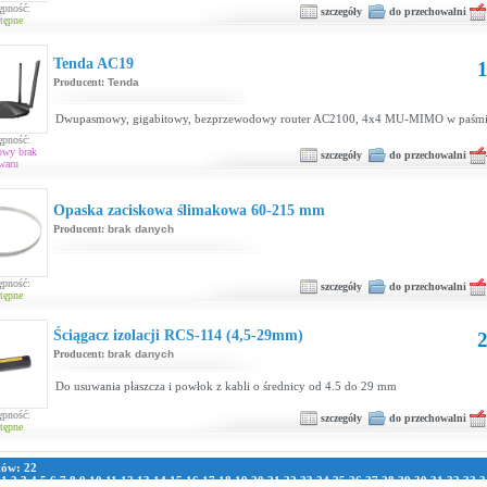
ępność:
szczegóły
do przechowalni
tępne
Tenda AC19
1
Producent:
Tenda
Dwupasmowy, gigabitowy, bezprzewodowy router AC2100, 4x4 MU-MIMO w paśm
ępność:
owy brak
szczegóły
do przechowalni
waru
Opaska zaciskowa ślimakowa 60-215 mm
Producent:
brak danych
ępność:
szczegóły
do przechowalni
tępne
Ściągacz izolacji RCS-114 (4,5-29mm)
2
Producent:
brak danych
Do usuwania płaszcza i powłok z kabli o średnicy od 4.5 do 29 mm
ępność:
szczegóły
do przechowalni
tępne
tów: 22
:
1
2
3
4
5
6
7
8
9
10
11
12
13
14
15
16
17
18
19
20
21
22
23
24
25
26
27
28
29
30
31
32
33
3