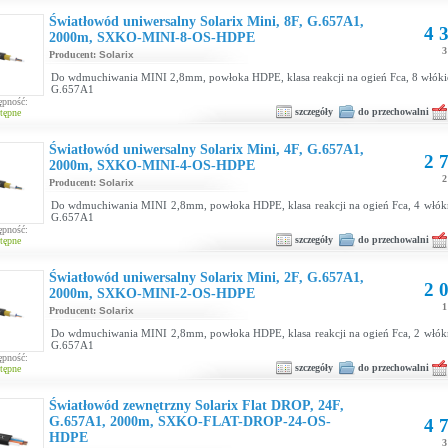
Światłowód uniwersalny Solarix Mini, 8F, G.657A1,
4 3
2000m, SXKO-MINI-8-OS-HDPE
3
Producent:
Solarix
Do wdmuchiwania MINI 2,8mm, powłoka HDPE, klasa reakcji na ogień Fca, 8 włók
G.657A1
ępność:
szczegóły
do przechowalni
tępne
Światłowód uniwersalny Solarix Mini, 4F, G.657A1,
2 7
2000m, SXKO-MINI-4-OS-HDPE
2
Producent:
Solarix
Do wdmuchiwania MINI 2,8mm, powłoka HDPE, klasa reakcji na ogień Fca, 4 włó
G.657A1
ępność:
szczegóły
do przechowalni
tępne
Światłowód uniwersalny Solarix Mini, 2F, G.657A1,
2 0
2000m, SXKO-MINI-2-OS-HDPE
1
Producent:
Solarix
Do wdmuchiwania MINI 2,8mm, powłoka HDPE, klasa reakcji na ogień Fca, 2 włó
G.657A1
ępność:
szczegóły
do przechowalni
tępne
Światłowód zewnętrzny Solarix Flat DROP, 24F,
G.657A1, 2000m, SXKO-FLAT-DROP-24-OS-
4 7
HDPE
3