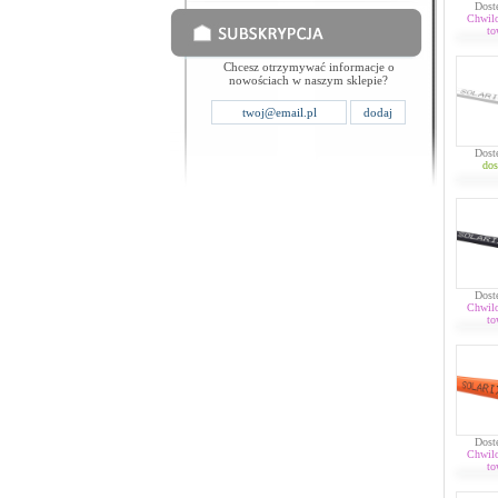
Dost
Chwil
to
Chcesz otrzymywać informacje o
nowościach w naszym sklepie?
Dost
dos
Dost
Chwil
to
Dost
Chwil
to