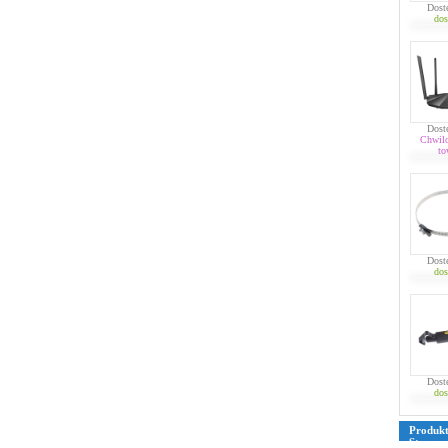
Dost
dos
Dost
Chwil
to
Dost
dos
Dost
dos
Produk
Strona