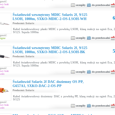
ępność:
owy brak
szczegóły
do przechowalni
waru
Światłowód wewnętrzny MDIC Solarix 2f, 9/125
6
LSOH, 1000m, SXKO-MDIC-2-OS-LSOH-WH
Producent:
Solarix
Kabel światłowodowy płaski MDIC z powłoką LSOH, klasą reakcji na ogień Eca,
9/125. Szpula 1000m
ępność:
szczegóły
do przechowalni
tępne
Światłowód wewnętrzny MDIC Solarix 2f, 9/125
5
LSOH, 1000m, SXKO-MDIC-2-OS-LSOH-BK
Producent:
Solarix
Kabel światłowodowy płaski MDIC z powłoką LSOH, klasą reakcji na ogień Eca,
9/125. Szpula 1000m
ępność:
owy brak
szczegóły
do przechowalni
waru
Światłowód Solarix 2f DAC doziemny OS PP,
G657A1, SXKO-DAC-2-OS-PP
Producent:
Solarix
Kabel światłowodowy doziemny DAC z powłoką PP, klasą reakcji na ogień Fca,
9/125
ępność:
owy brak
szczegóły
do przechowalni
waru