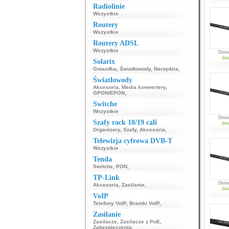
Radiolinie
Wszystkie
Routery
Wszystkie
Routery ADSL
Wszystkie
Dost
dos
Solarix
Gniazdka
,
Światłowody
,
Narzędzia
,
Światłowody
Akcesoria
,
Media konwertery
,
GPON/EPON
,
Switche
Wszystkie
Dost
Szafy rack 10/19 cali
dos
Organizery
,
Szafy
,
Akcesoria
,
Telewizja cyfrowa DVB-T
Wszystkie
Tenda
Switche
,
PON
,
TP-Link
Dost
Akcesoria
,
Zasilanie
,
dos
VoIP
Telefony VoIP
,
Bramki VoIP
,
Zasilanie
Zasilacze
,
Zasilacze z PoE
,
Zabezpieczenia
,