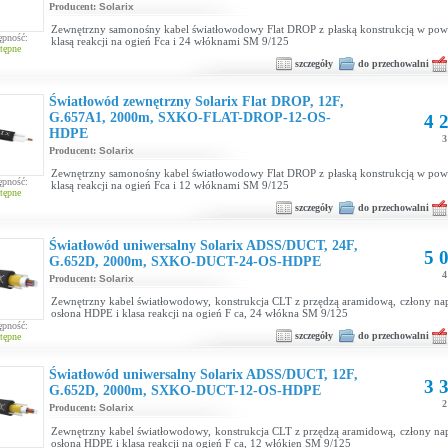
Producent:
Solarix
Zewnętrzny samonośny kabel światłowodowy Flat DROP z płaską konstrukcją w po
ępność:
klasą reakcji na ogień Fca i 24 włóknami SM 9/125
tępne
szczegóły
do przechowalni
Światłowód zewnętrzny Solarix Flat DROP, 12F,
G.657A1, 2000m, SXKO-FLAT-DROP-12-OS-
4 2
HDPE
3
Producent:
Solarix
Zewnętrzny samonośny kabel światłowodowy Flat DROP z płaską konstrukcją w po
ępność:
klasą reakcji na ogień Fca i 12 włóknami SM 9/125
tępne
szczegóły
do przechowalni
Światłowód uniwersalny Solarix ADSS/DUCT, 24F,
5 0
G.652D, 2000m, SXKO-DUCT-24-OS-HDPE
4
Producent:
Solarix
Zewnętrzny kabel światłowodowy, konstrukcja CLT z przędzą aramidową, człony nap
osłona HDPE i klasa reakcji na ogień F ca, 24 włókna SM 9/125
ępność:
szczegóły
do przechowalni
tępne
Światłowód uniwersalny Solarix ADSS/DUCT, 12F,
3 3
G.652D, 2000m, SXKO-DUCT-12-OS-HDPE
2
Producent:
Solarix
Zewnętrzny kabel światłowodowy, konstrukcja CLT z przędzą aramidową, człony nap
osłona HDPE i klasa reakcji na ogień F ca, 12 włókien SM 9/125