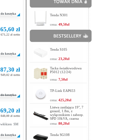
do koszyka
Tenda N301
cena:
49,50zł
65,60 zł
 671,22 zł netto
Tenda S105
do koszyka
cena:
23,20zł
87,30 zł
Tacka światłowodowa
P5012 (12/24)
 949,02 zł netto
cena:
7,50zł
TP-Link EAP653
do koszyka
cena:
425,20zł
Listwa zasilająca 19", 7
69,20 zł
gniazd, 1.8m, z
wyłącznikiem i zabezp.
 040,00 zł netto
SPD 10kVA, czarna
cena:
80,20zł
 włókien SM
Tenda SG108
do koszyka