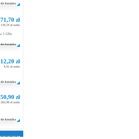
do koszyka
71,70 zł
139,59 zł netto
ie 5 GHz
do koszyka
12,20 zł
9,92 zł netto
do koszyka
50,90 zł
203,98 zł netto
do koszyka
4
35
36
37
38