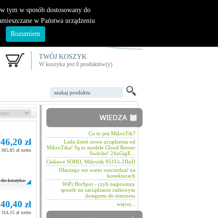
|
nowy klient
logowanie
, w tym w sposób dostosowany do
zamieszczane w Państwa urządzeniu
.
Rozumiem
TWÓJ KOSZYK
W koszyku jest 0 produktów(y)
Co to jest MikroTik?
46,20 zł
Lada dzień nowe urządzenia od
MikroTika! Są to modele Cloud Router
 305,85 zł netto
Switche! 24xGigE...
Ciekawe SOHO, Mikrotik 951Ui-2HnD
Dlaczego nie warto oszczedzać na
konektorach
do koszyka
WiFi HotSpot - czyli najprostszy
sposób na zarządzanie radiowym
dostępem do internetu
40,40 zł
więcej...
114,15 zł netto