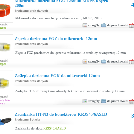
Mikrorurka doziemna FGG 12/8mm MDPE krążek
4
200m
Producent:
brak danych
Mikrorurka do układania bezpośrednio w ziemi, MDPE, 200m
ępność:
szczegóły
do przechowalni
tępne
Złączka doziemna FGZ do mikrorurki 12mm
Producent:
brak danych
Złączka FGZ przelotowa do łączenia mikrorurek o średnicy zewnętrznej 12 mm
ępność:
szczegóły
do przechowalni
tępne
Zaślepka doziemna FGK do mikrorurki 12mm
Producent:
brak danych
Zaślepka FGK do zamykania otwartych końców mikrorurek o średnicy 12 mm
ępność:
owy brak
szczegóły
do przechowalni
waru
Zaciskarka HT-N3 do konektorów KRJS45/6ASLD
3
Producent:
Solarix
Zaciskarka do złącz
KRJS45/6ASLD