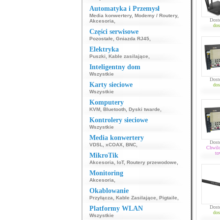
Automatyka i Przemysł
Media konwertery
,
Modemy / Routery
,
Dost
Akcesoria
,
dos
Części serwisowe
Pozostałe
,
Gniazda RJ45
,
Elektryka
Puszki
,
Kable zasilające
,
Inteligentny dom
Wszystkie
Dost
Karty sieciowe
dos
Wszystkie
Komputery
KVM
,
Bluetooth
,
Dyski twarde
,
Kontrolery sieciowe
Wszystkie
Media konwertery
Dost
VDSL
,
xCOAX
,
BNC
,
Chwil
to
MikroTik
Akcesoria
,
IoT
,
Routery przewodowe
,
Monitoring
Akcesoria
,
Okablowanie
Przyłącza
,
Kable Zasilające
,
Pigtaile
,
Dost
Platformy WLAN
dos
Wszystkie