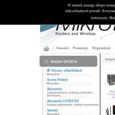
W ramach naszego sklepu stosuj
indywidualnych potrzeb. Korzysta
końcowym. Może
Nowości
Promocje
Wyprzedaże
Kategori
♻️ Towary refurbished
Wszystkie
Access Pointy
Wszystkie
Akcesoria
Dost
Cybanty/Obejmy
,
Uchwyty antenowe
,
Chwil
Zaciskarki
,
to
Akcesoria GSM/LTE
Zestawy abonenckie
,
Anteny wewnętrzne
,
Anteny
Wszystkie