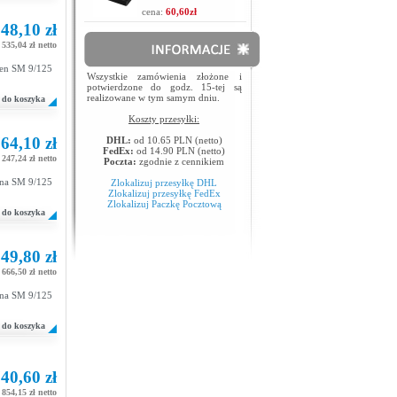
cena:
60,60zł
48,10 zł
 535,04 zł netto
ien SM 9/125
Wszystkie zamówienia złożone i
potwierdzone do godz. 15-tej są
realizowane w tym samym dniu.
do koszyka
Koszty przesyłki:
64,10 zł
DHL:
od 10.65 PLN (netto)
FedEx:
od 14.90 PLN (netto)
 247,24 zł netto
Poczta:
zgodnie z cennikiem
kna SM 9/125
Zlokalizuj przesyłkę DHL
Zlokalizuj przesyłkę FedEx
Zlokalizuj Paczkę Pocztową
do koszyka
49,80 zł
 666,50 zł netto
kna SM 9/125
do koszyka
40,60 zł
 854,15 zł netto