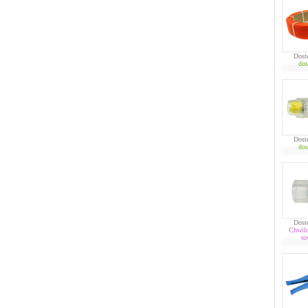
Dost
dos
Dost
dos
Dost
Chwil
to