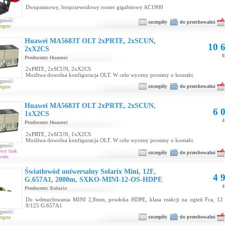
Dwupasmowy, bezprzewodowy router gigabitowy AC1900
ępność:
szczegóły
do przechowalni
tępne
Huawei MA5683T OLT 2xPRTE, 2xSCUN,
10 6
2xX2CS
8
Producent:
Huawei
2xPRTE, 2xSCUN, 2xX2CS
Możliwa dowolna konfiguracja OLT. W celu wyceny prosimy o kontakt.
ępność:
szczegóły
do przechowalni
tępne
Huawei MA5683T OLT 2xPRTE, 2xSCUN,
6 0
1xX2CS
4
Producent:
Huawei
2xPRTE, 2xSCUN, 1xX2CS
Możliwa dowolna konfiguracja OLT. W celu wyceny prosimy o kontakt.
ępność:
owy brak
szczegóły
do przechowalni
waru
Światłowód uniwersalny Solarix Mini, 12F,
4 9
G.657A1, 2000m, SXKO-MINI-12-OS-HDPE
4
Producent:
Solarix
Do wdmuchiwania MINI 2,8mm, powłoka HDPE, klasa reakcji na ogień Fca, 12
9/125 G.657A1
ępność:
szczegóły
do przechowalni
tępne