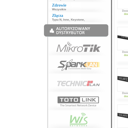
Zdrowie
Wszystkie
Dost
dos
Złącza
Typu N
,
Inne
,
Keystone
,
Dost
dos
Dost
dos