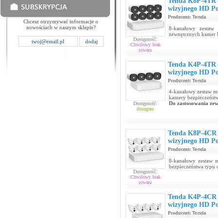
Tenda K8P-4TR 8
wizyjnego HD P
Producent:
Tenda
Chcesz otrzymywać informacje o
nowościach w naszym sklepie?
8-kanałowy zestaw 
zewnętrznych kamer b
Dostępność:
Chwilowy brak
towaru
Tenda K4P-4TR 4
wizyjnego HD P
Producent:
Tenda
4-kanałowy zestaw mo
kamery bezpieczeństw
Do zastosowania ze
Dostępność:
dostępne
Tenda K8P-4CR 
wizyjnego HD P
Producent:
Tenda
8-kanałowy zestaw m
bezpieczeństwa typu
Dostępność:
Chwilowy brak
towaru
Tenda K4P-4CR 
wizyjnego HD P
Producent:
Tenda