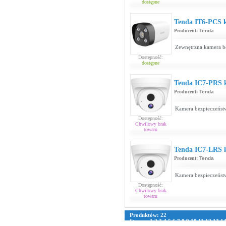
dostępne
Tenda IT6-PCS
Producent:
Tenda
Zewnętrzna kamera b
Dostępność:
dostępne
Tenda IC7-PRS
Producent:
Tenda
Kamera bezpieczeńs
Dostępność:
Chwilowy brak
towaru
Tenda IC7-LRS
Producent:
Tenda
Kamera bezpieczeńs
Dostępność:
Chwilowy brak
towaru
Produktów: 22
Strona:
1
2
3
4
5
6
7
8
9
10
11
12
13
1