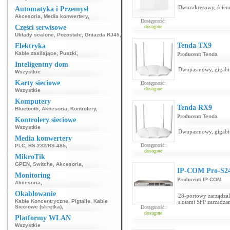
Dwuzakresowy, ścien
Automatyka i Przemysł
Akcesoria
,
Media konwertery
,
Dostępność:
Części serwisowe
dostępne
Układy scalone
,
Pozostałe
,
Gniazda RJ45
,
Tenda TX9
Elektryka
Kable zasilające
,
Puszki
,
Producent:
Tenda
Inteligentny dom
Dwupasmowy, gigabi
Wszystkie
Karty sieciowe
Dostępność:
dostępne
Wszystkie
Komputery
Tenda RX9
Bluetooth
,
Akcesoria
,
Kontrolery
,
Producent:
Tenda
Kontrolery sieciowe
Wszystkie
Dwupasmowy, gigabi
Media konwertery
Dostępność:
PLC
,
RS-232/RS-485
,
dostępne
MikroTik
GPEN
,
Switche
,
Akcesoria
,
IP-COM Pro-S2
Monitoring
Producent:
IP-COM
Akcesoria
,
Okablowanie
28-portowy zarządzal
Kable Koncentryczne
,
Pigtaile
,
Kable
slotami SFP zarządza
Sieciowe (skrętka)
,
Dostępność:
dostępne
Platformy WLAN
Wszystkie