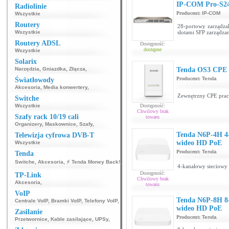
IP-COM Pro-S2
Radiolinie
Producent:
IP-COM
Wszystkie
Routery
28-portowy zarządza
Wszystkie
slotami SFP zarządza
Routery ADSL
Dostępność:
dostępne
Wszystkie
Solarix
Narzędzia
,
Gniazdka
,
Złącza
,
Tenda OS3 CPE
Producent:
Tenda
Światłowody
Akcesoria
,
Media konwertery
,
Zewnętrzny CPE prac
Switche
Wszystkie
Dostępność:
Chwilowy brak
Szafy rack 10/19 cali
towaru
Organizery
,
Maskownice
,
Szafy
,
Tenda N6P-4H 4-
Telewizja cyfrowa DVB-T
wideo HD PoE
Wszystkie
Producent:
Tenda
Tenda
Switche
,
Akcesoria
,
⚡ Tenda Money Back!
,
4-kanałowy sieciowy 
Dostępność:
TP-Link
Chwilowy brak
Akcesoria
,
towaru
VoIP
Tenda N6P-8H 8-
Centrale VoIP
,
Bramki VoIP
,
Telefony VoIP
,
wideo HD PoE
Zasilanie
Producent:
Tenda
Przetwornice
,
Kable zasilające
,
UPSy
,