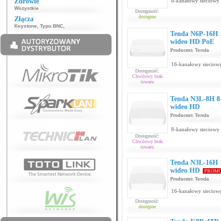
Zdrowie
8-kanałowy sieciowy 
Wszystkie
Dostępność:
dostępne
Złącza
Keystone
,
Typu BNC
,
Tenda N6P-16H 1
wideo HD PoE
Producent:
Tenda
16-kanałowy sieciowy
Dostępność:
Chwilowy brak
towaru
Tenda N3L-8H 8-
wideo HD
Producent:
Tenda
8-kanałowy sieciowy 
Dostępność:
Chwilowy brak
towaru
Tenda N3L-16H 1
wideo HD
PROMO
Producent:
Tenda
16-kanałowy sieciowy
Dostępność:
dostępne