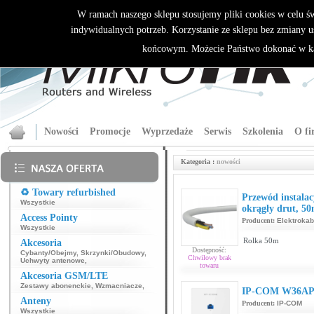
W ramach naszego sklepu stosujemy pliki cookies w celu 
indywidualnych potrzeb. Korzystanie ze sklepu bez zmiany u
końcowym. Możecie Państwo dokonać w ka
Nowości
Promocje
Wyprzedaże
Serwis
Szkolenia
O fi
Kategoria :
nowości
♻️ Towary refurbished
Przewód instala
Wszystkie
okrągły drut, 5
Access Pointy
Producent:
Elektrokab
Wszystkie
Rolka 50m
Akcesoria
Dostępność:
Cybanty/Obejmy
,
Skrzynki/Obudowy
,
Chwilowy brak
Uchwyty antenowe
,
towaru
Akcesoria GSM/LTE
Zestawy abonenckie
,
Wzmacniacze
,
IP-COM W36A
Anteny
Producent:
IP-COM
Wszystkie