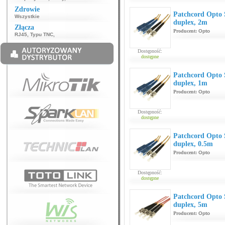
Zdrowie
Patchcord Opt
Wszystkie
duplex, 2m
Złącza
Producent:
Opto
RJ45
,
Typu TNC
,
Dostępność:
dostępne
Patchcord Opt
duplex, 1m
Producent:
Opto
Dostępność:
dostępne
Patchcord Opt
duplex, 0.5m
Producent:
Opto
Dostępność:
dostępne
Patchcord Opt
duplex, 5m
Producent:
Opto