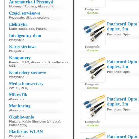
Automatyka i Przemysł
Modemy / Routery
,
Akcesoria
,
Dostępność:
Części serwisowe
dostępne
Pozostałe
,
Układy scalone
,
Patchcord Opt
Elektryka
duplex, 5m
Kable zasilające
,
Puszki
,
Producent:
Opto
Inteligentny dom
Wszystkie
Karty sieciowe
Dostępność:
dostępne
Wszystkie
Komputery
Patchcord Opt
Pamięci RAM
,
Akcesoria
,
Przedłużacze
USB
,
duplex, 3m
Kontrolery sieciowe
Producent:
Opto
Wszystkie
Media konwertery
Dostępność:
dostępne
2WIRE
,
PLC
,
MikroTik
Patchcord Opt
Akcesoria
,
duplex, 2m
Monitoring
Producent:
Opto
Akcesoria
,
Okablowanie
Pigtaile
,
Kable Sieciowe (skrętka)
,
Dostępność:
Patchcordy
,
dostępne
Platformy WLAN
Wszystkie
Patchcord Opt