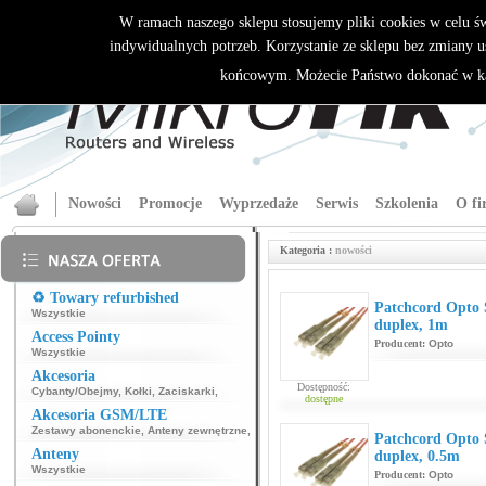
W ramach naszego sklepu stosujemy pliki cookies w celu 
indywidualnych potrzeb. Korzystanie ze sklepu bez zmiany u
końcowym. Możecie Państwo dokonać w ka
Nowości
Promocje
Wyprzedaże
Serwis
Szkolenia
O fi
Kategoria :
nowości
♻️ Towary refurbished
Patchcord Opt
Wszystkie
duplex, 1m
Access Pointy
Producent:
Opto
Wszystkie
Akcesoria
Dostępność:
Cybanty/Obejmy
,
Kołki
,
Zaciskarki
,
dostępne
Akcesoria GSM/LTE
Zestawy abonenckie
,
Anteny zewnętrzne
,
Patchcord Opt
Anteny
duplex, 0.5m
Wszystkie
Producent:
Opto