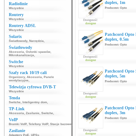
duplex, 1m
Radiolinie
Producent:
Opto
Wszystkie
Routery
Wszystkie
Dostępność:
dostępne
Routery ADSL
Wszystkie
Patchcord Opt
Solarix
duplex, 0.5m
Światłowody
,
Narzędzia
,
Producent:
Opto
Światłowody
Akcesoria
,
Osłonki spawów
,
Mikrokanalizacja
,
Dostępność:
dostępne
Switche
Wszystkie
Patchcord Opt
Szafy rack 10/19 cali
duplex, 5m
Organizery
,
Akcesoria
,
Panele
wentylacyjne
,
Producent:
Opto
Telewizja cyfrowa DVB-T
Wszystkie
Dostępność:
dostępne
Tenda
Switche
,
Inteligentny dom
,
Patchcord Opt
TP-Link
duplex, 3m
Akcesoria
,
Zasilanie
,
Switche
,
Producent:
Opto
VoIP
Bramki VoIP
,
Telefony VoIP
,
Stacje bazowe
,
Zasilanie
Dostępność:
dostępne
Adaptery PoE
,
UPSy
,