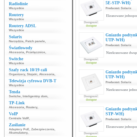
5E-STP-WH)
Radiolinie
Wszystkie
Producent:
Solarix
Routery
Ekranowane jednoport
Wszystkie
Dostępność:
Routery ADSL
dostępne
Wszystkie
Gniazdo podtynk
Solarix
UTP-WH)
Narzędzia
,
Patch panele
,
Producent:
Solarix
Światłowody
Akcesoria
,
Przełącznice
,
Nieekranowane dwupo
Switche
Dostępność:
dostępne
Wszystkie
Szafy rack 10/19 cali
Gniazdo podtynk
Organizery
,
Stojaki
,
Akcesoria
,
UTP-WH)
Telewizja cyfrowa DVB-T
Producent:
Solarix
Wszystkie
Nieekranowane jednop
Tenda
Switche
,
Inteligentny dom
,
Dostępność:
dostępne
TP-Link
Akcesoria
,
Routery
,
Gniazdo podtynk
VoIP
STP-WH)
Centrale VoIP
,
Producent:
Solarix
Zasilanie
Ekranowane jednoport
Adaptery PoE
,
Zabezpieczenia
,
Akumulatory
,
Dostępność:
dostępne