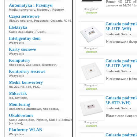
Router 4G LTE eSI
Automatyka i Przemysł
zastosowań M2M / I
Dostępność:
Media konwertery
,
Modemy / Routery
,
dostępne
Części serwisowe
Układy scalone
,
Pozostałe
,
Gniazda RJ45
,
Gniazdo podtynk
Elektryka
5E-UTP-WH)
Kable zasilające
,
Puszki
,
Producent:
Solarix
Inteligentny dom
Nieekranowane dwupo
Wszystkie
Dostępność:
Karty sieciowe
dostępne
Wszystkie
Komputery
Gniazdo podtynk
Akcesoria
,
Zasilacze
,
Bluetooth
,
5E-UTP-WH)
Kontrolery sieciowe
Producent:
Solarix
Wszystkie
Nieekranowane jednop
Media konwertery
Dostępność:
RS-232/RS-485
,
PLC
,
dostępne
MikroTik
Gniazdo podtynk
IoT
,
Switche
,
5E-STP-WH)
Monitoring
Producent:
Solarix
Urządzenia alarmowe
,
Akcesoria
,
Okablowanie
Ekranowane dwuporto
Kable Zasilające
,
Pigtaile
,
Kable Sieciowe
Dostępność:
(skrętka)
,
dostępne
Platformy WLAN
Wszystkie
Gniazdo podtynk