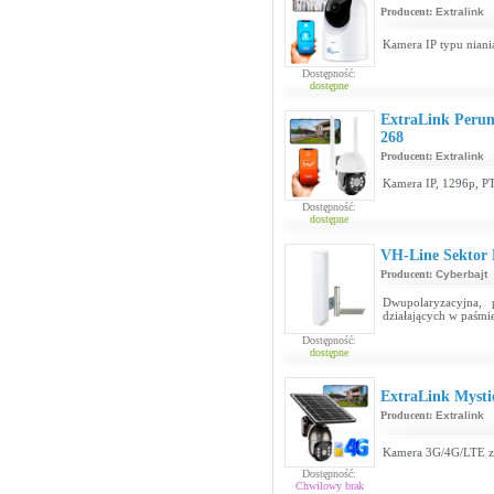
Producent:
Extralink
Kamera IP typu niani
Dostępność:
dostępne
ExtraLink Peru
268
Producent:
Extralink
Kamera IP, 1296p, P
Dostępność:
dostępne
VH-Line Sektor 
Producent:
Cyberbajt
Dwupolaryzacyjna, 
działających w paśmi
Dostępność:
dostępne
ExtraLink Myst
Producent:
Extralink
Kamera 3G/4G/LTE z 
Dostępność:
Chwilowy brak