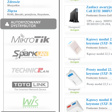
Zdrowie
Wszystkie
Zasilacz awaryj
Złącza
Cell RTII 3000
RJ45
,
Beczki, przejścia
,
Keystone
,
Producent:
Green Cell
UPS o mocy 3000VA
IEC60320 C20-20A, 
Dostępność:
dostępne
Kątowy moduł 22
keystone (SXF-
Producent:
Solarix
Kątowy moduł 22,5 x
Dostępność:
dostępne
Prosty moduł 22
keystone (SXF-
Producent:
Solarix
Prosty moduł 22,5 x 
Dostępność:
dostępne
Kątowy moduł 45
keystone (SXF-
Producent:
Solarix