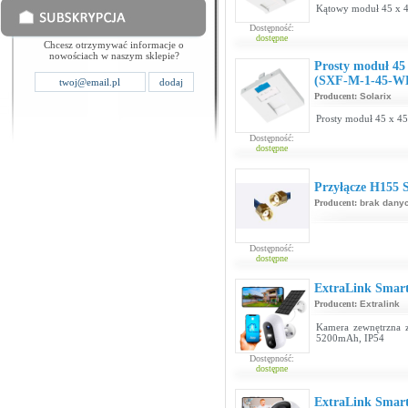
Kątowy moduł 45 x 4
Dostępność:
dostępne
Chcesz otrzymywać informacje o
nowościach w naszym sklepie?
Prosty moduł 45
(SXF-M-1-45-W
Producent:
Solarix
Prosty moduł 45 x 45
Dostępność:
dostępne
Przyłącze H155
Producent:
brak dany
Dostępność:
dostępne
ExtraLink Smart
Producent:
Extralink
Kamera zewnętrzna 
5200mAh, IP54
Dostępność:
dostępne
ExtraLink Smar