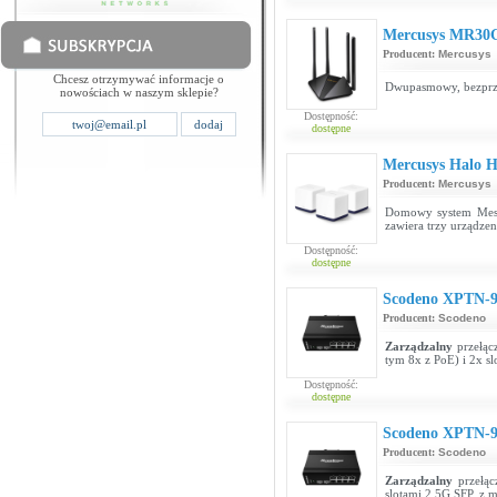
Mercusys MR30
Producent:
Mercusys
Chcesz otrzymywać informacje o
Dwupasmowy, bezprz
nowościach w naszym sklepie?
Dostępność:
dostępne
Mercusys Halo H
Producent:
Mercusys
Domowy system Mesh
zawiera trzy urządze
Dostępność:
dostępne
Scodeno XPTN-
Producent:
Scodeno
Zarządzalny
przełąc
tym 8x z PoE) i 2x s
Dostępność:
dostępne
Scodeno XPTN-
Producent:
Scodeno
Zarządzalny
przełąc
slotami 2.5G SFP, z