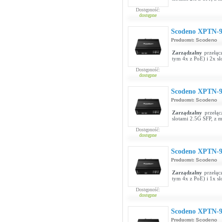
Dostępność:
dostępne
Scodeno XPTN-
Producent:
Scodeno
Zarządzalny
przełąc
tym 4x z PoE) i 2x s
Dostępność:
dostępne
Scodeno XPTN-
Producent:
Scodeno
Zarządzalny
przełąc
slotami 2.5G SFP, z
Dostępność:
dostępne
Scodeno XPTN-
Producent:
Scodeno
Zarządzalny
przełąc
tym 4x z PoE) i 1x 
Dostępność:
dostępne
Scodeno XPTN-
Producent:
Scodeno