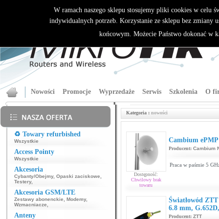
W ramach naszego sklepu stosujemy pliki cookies w celu 
indywidualnych potrzeb. Korzystanie ze sklepu bez zmiany u
końcowym. Możecie Państwo dokonać w ka
Nowości
Promocje
Wyprzedaże
Serwis
Szkolenia
O fi
Kategoria :
nowości
♻️ Towary refurbished
Cambium ePMP F
Wszystkie
Producent:
Cambium N
Access Pointy
Wszystkie
Praca w paśmie 5 GHz
Akcesoria
Dostępność:
Cybanty/Obejmy
,
Opaski zaciskowe
,
Chwilowy brak
Testery
,
towaru
Akcesoria GSM/LTE
Zestawy abonenckie
,
Modemy
,
Światłowód ZTT 1
Wzmacniacze
,
6.8 mm, G.652D
Anteny
Producent:
ZTT