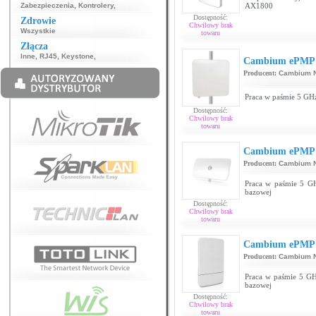
Zabezpieczenia
,
Kontrolery
,
AX1800
Dostępność:
Zdrowie
Chwilowy brak
Wszystkie
towaru
Złącza
Inne
,
RJ45
,
Keystone
,
Cambium ePMP F
Producent:
Cambium N
Praca w paśmie 5 GH
Dostępność:
Chwilowy brak
towaru
Cambium ePMP F
Producent:
Cambium N
Praca w paśmie 5 GH
bazowej
Dostępność:
Chwilowy brak
towaru
Cambium ePMP F
Producent:
Cambium N
Praca w paśmie 5 GHz
bazowej
Dostępność:
Chwilowy brak
towaru