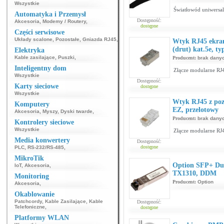
Wszystkie
Światłowód uniwersa
Automatyka i Przemysł
Dostępność:
Akcesoria
,
Modemy / Routery
,
dostępne
Części serwisowe
Układy scalone
,
Pozostałe
,
Gniazda RJ45
,
Wtyk RJ45 ekra
(drut) kat.5e, t
Elektryka
Kable zasilające
,
Puszki
,
Producent:
brak dany
Inteligentny dom
Złącze modularne RJ4
Wszystkie
Dostępność:
Karty sieciowe
dostępne
Wszystkie
Wtyk RJ45 z pozł
Komputery
EZ, przelotowy
Akcesoria
,
Myszy
,
Dyski twarde
,
Producent:
brak dany
Kontrolery sieciowe
Wszystkie
Złącze modularne RJ4
Media konwertery
Dostępność:
dostępne
PLC
,
RS-232/RS-485
,
MikroTik
Option SFP+ Du
IoT
,
Akcesoria
,
TX1310, DDM
Monitoring
Producent:
Option
Akcesoria
,
Okablowanie
Patchcordy
,
Kable Zasilające
,
Kable
Dostępność:
Telefoniczne
,
dostępne
Platformy WLAN