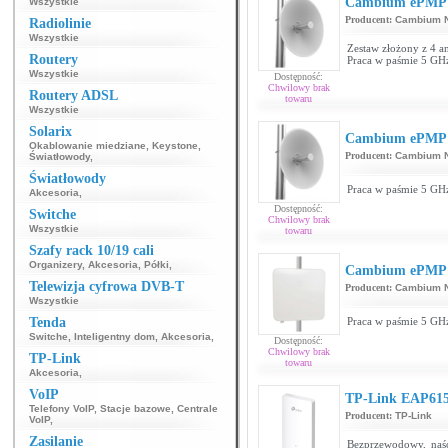
Cambium ePMP F
Wszystkie
Producent:
Cambium N
Radiolinie
Wszystkie
Zestaw złożony z 4 a
Routery
Praca w paśmie 5 GHz
Wszystkie
Dostępność:
Chwilowy brak
Routery ADSL
towaru
Wszystkie
Solarix
Cambium ePMP F
Okablowanie miedziane
,
Keystone
,
Producent:
Cambium N
Światłowody
,
Światłowody
Praca w paśmie 5 GHz
Akcesoria
,
Dostępność:
Switche
Chwilowy brak
Wszystkie
towaru
Szafy rack 10/19 cali
Organizery
,
Akcesoria
,
Półki
,
Cambium ePMP 
Telewizja cyfrowa DVB-T
Producent:
Cambium N
Wszystkie
Tenda
Praca w paśmie 5 GHz
Switche
,
Inteligentny dom
,
Akcesoria
,
Dostępność:
Chwilowy brak
TP-Link
towaru
Akcesoria
,
VoIP
TP-Link EAP615
Telefony VoIP
,
Stacje bazowe
,
Centrale
Producent:
TP-Link
VoIP
,
Zasilanie
Bezprzewodowy, naś