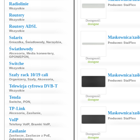
Radiolinie
Producent:
StalFlex
Wszystkie
Routery
Wszystkie
Dostępność:
dostępne
Routery ADSL
Wszystkie
Maskownica/zaśl
Solarix
Gniazdka
,
Światłowody
,
Narzędzia
,
Producent:
StalFlex
Światłowody
Akcesoria
,
Media konwertery
,
GPON/EPON
,
Dostępność:
dostępne
Switche
Wszystkie
Szafy rack 10/19 cali
Maskownica/zaśl
Organizery
,
Szafy
,
Akcesoria
,
Producent:
StalFlex
Telewizja cyfrowa DVB-T
Wszystkie
Dostępność:
Tenda
dostępne
Switche
,
PON
,
TP-Link
Maskownica/zaśl
Akcesoria
,
Zasilanie
,
Producent:
StalFlex
VoIP
Telefony VoIP
,
Bramki VoIP
,
Zasilanie
Dostępność:
Zasilacze
,
Zasilacze z PoE
,
dostępne
Zabezpieczenia
,