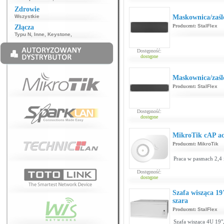
Zdrowie
Wszystkie
Maskownica/zaśl
Producent:
StalFlex
Złącza
Typu N
,
Inne
,
Keystone
,
Dostępność:
dostępne
Maskownica/zaśl
Producent:
StalFlex
Dostępność:
dostępne
MikroTik cAP a
Producent:
MikroTik
Praca w pasmach 2,4 i
Dostępność:
dostępne
Szafa wisząca 1
szara
Producent:
StalFlex
Szafa wisząca 4U 19"