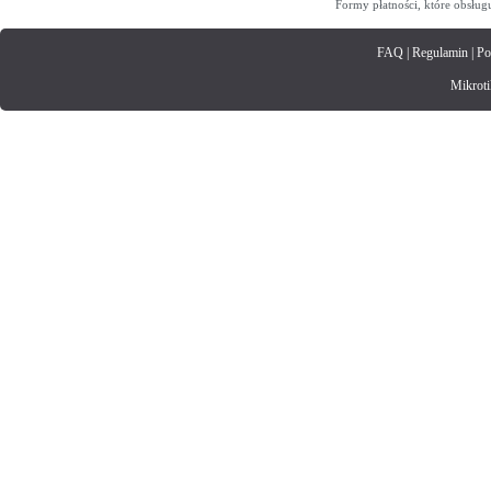
Formy płatności, które obsług
FAQ
|
Regulamin
|
Po
Mikrotik