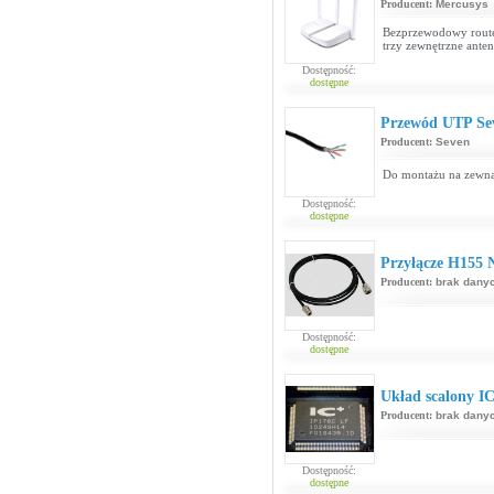
Producent:
Mercusys
Bezprzewodowy router
trzy zewnętrzne ante
Dostępność:
dostępne
Przewód UTP Sev
Producent:
Seven
Do montażu na zewn
Dostępność:
dostępne
Przyłącze H155 
Producent:
brak dany
Dostępność:
dostępne
Układ scalony I
Producent:
brak dany
Dostępność:
dostępne