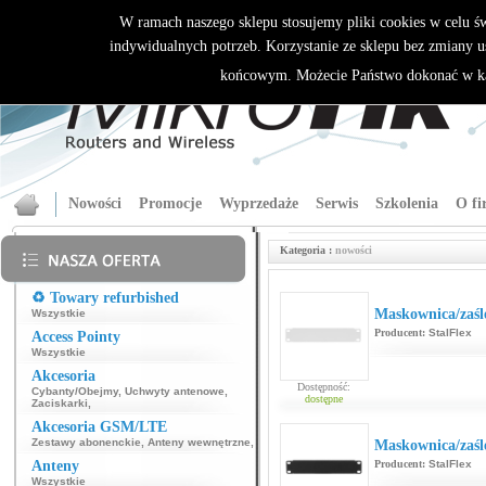
W ramach naszego sklepu stosujemy pliki cookies w celu 
indywidualnych potrzeb. Korzystanie ze sklepu bez zmiany u
końcowym. Możecie Państwo dokonać w ka
Nowości
Promocje
Wyprzedaże
Serwis
Szkolenia
O fi
Kategoria :
nowości
♻️ Towary refurbished
Maskownica/zaśl
Wszystkie
Producent:
StalFlex
Access Pointy
Wszystkie
Akcesoria
Dostępność:
Cybanty/Obejmy
,
Uchwyty antenowe
,
dostępne
Zaciskarki
,
Akcesoria GSM/LTE
Zestawy abonenckie
,
Anteny wewnętrzne
,
Maskownica/zaśl
Anteny
Producent:
StalFlex
Wszystkie