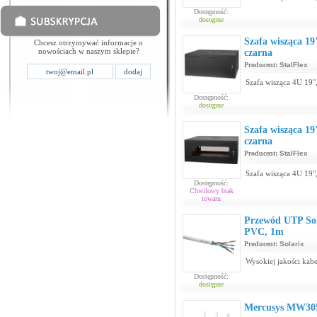
Dostępność:
dostępne
Szafa wisząca 1
Chcesz otrzymywać informacje o
nowościach w naszym sklepie?
czarna
Producent:
StalFlex
Szafa wisząca 4U 19"
Dostępność:
dostępne
Szafa wisząca 19
czarna
Producent:
StalFlex
Szafa wisząca 4U 19"
Dostępność:
Chwilowy brak
towaru
Przewód UTP Sol
PVC, 1m
Producent:
Solarix
Wysokiej jakości kab
Dostępność:
dostępne
Mercusys MW30