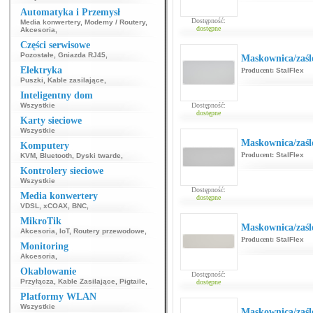
Automatyka i Przemysł
Dostępność:
Media konwertery
,
Modemy / Routery
,
dostępne
Akcesoria
,
Części serwisowe
Pozostałe
,
Gniazda RJ45
,
Maskownica/zaśl
Elektryka
Producent:
StalFlex
Puszki
,
Kable zasilające
,
Inteligentny dom
Wszystkie
Dostępność:
dostępne
Karty sieciowe
Wszystkie
Maskownica/zaśl
Komputery
Producent:
StalFlex
KVM
,
Bluetooth
,
Dyski twarde
,
Kontrolery sieciowe
Wszystkie
Dostępność:
Media konwertery
dostępne
VDSL
,
xCOAX
,
BNC
,
MikroTik
Maskownica/zaśl
Akcesoria
,
IoT
,
Routery przewodowe
,
Producent:
StalFlex
Monitoring
Akcesoria
,
Okablowanie
Dostępność:
Przyłącza
,
Kable Zasilające
,
Pigtaile
,
dostępne
Platformy WLAN
Wszystkie
Maskownica/zaśl