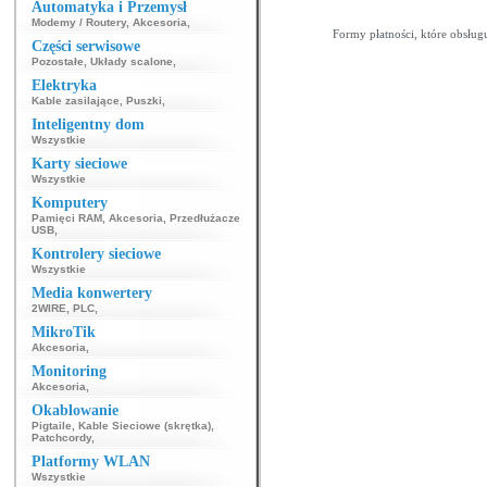
343
344
345
346
347
348
349
350
351
Automatyka i Przemysł
369
370
371
372
373
374
375
376
377
Modemy / Routery
,
Akcesoria
,
Formy płatności, które obsług
Części serwisowe
Pozostałe
,
Układy scalone
,
Elektryka
Kable zasilające
,
Puszki
,
Inteligentny dom
Wszystkie
Karty sieciowe
Wszystkie
Komputery
Pamięci RAM
,
Akcesoria
,
Przedłużacze
USB
,
Kontrolery sieciowe
Wszystkie
Media konwertery
2WIRE
,
PLC
,
MikroTik
Akcesoria
,
Monitoring
Akcesoria
,
Okablowanie
Pigtaile
,
Kable Sieciowe (skrętka)
,
Patchcordy
,
Platformy WLAN
Wszystkie