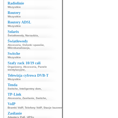
Radiolinie
Wszystkie
Routery
Wszystkie
Routery ADSL
Wszystkie
Solarix
Światłowody
,
Narzędzia
,
Światłowody
Akcesoria
,
Osłonki spawów
,
Mikrokanalizacja
,
Switche
Wszystkie
Szafy rack 10/19 cali
Organizery
,
Akcesoria
,
Panele
wentylacyjne
,
Telewizja cyfrowa DVB-T
Wszystkie
Tenda
Switche
,
Inteligentny dom
,
TP-Link
Akcesoria
,
Zasilanie
,
Switche
,
VoIP
Bramki VoIP
,
Telefony VoIP
,
Stacje bazowe
,
Zasilanie
Adaptery PoE
,
UPSy
,