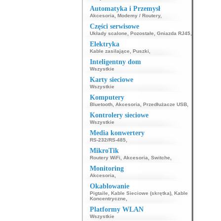
343
344
Automatyka i Przemysł
369
370
Akcesoria
,
Modemy / Routery
,
Części serwisowe
Układy scalone
,
Pozostałe
,
Gniazda RJ45
,
Elektryka
Kable zasilające
,
Puszki
,
Inteligentny dom
Wszystkie
Karty sieciowe
Wszystkie
Komputery
Bluetooth
,
Akcesoria
,
Przedłużacze USB
,
Kontrolery sieciowe
Wszystkie
Media konwertery
RS-232/RS-485
,
MikroTik
Routery WiFi
,
Akcesoria
,
Switche
,
Monitoring
Akcesoria
,
Okablowanie
Pigtaile
,
Kable Sieciowe (skrętka)
,
Kable
Koncentryczne
,
Platformy WLAN
Wszystkie