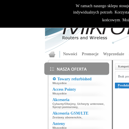
W ramach naszego sklepu stosuj
indywidualnych potrzeb. Korzysta
końcowym. Może
Nowości
Promocje
Wyprzedaże
Kategori
Brak pr
♻️ Towary refurbished
Wszystkie
Produk
Strona
Access Pointy
39
40
4
Wszystkie
76
77
7
109
110
Akcesoria
135
136
Cybanty/Obejmy
,
Uchwyty antenowe
,
161
162
Sprzęt pomiarowy
,
187
188
Akcesoria GSM/LTE
213
214
239
240
Zestawy abonenckie
,
265
266
Anteny
291
292
317
318
Wszystkie