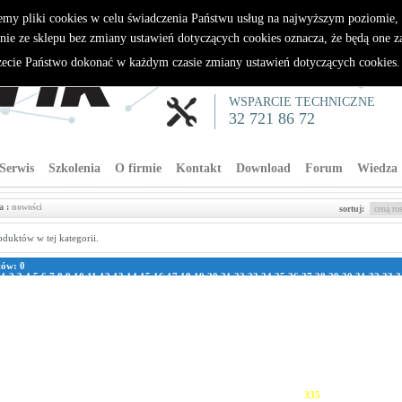
emy pliki cookies w celu świadczenia Państwu usług na najwyższym poziomie
nie ze sklepu bez zmiany ustawień dotyczących cookies oznacza, że będą one 
cie Państwo dokonać w każdym czasie zmiany ustawień dotyczących cookies
WSPARCIE TECHNICZNE
32 721 86 72
Serwis
Szkolenia
O firmie
Kontakt
Download
Forum
Wiedza
a :
nowości
sortuj:
oduktów w tej kategorii.
tów: 0
:
1
2
3
4
5
6
7
8
9
10
11
12
13
14
15
16
17
18
19
20
21
22
23
24
25
26
27
28
29
30
31
32
33
3
1
42
43
44
45
46
47
48
49
50
51
52
53
54
55
56
57
58
59
60
61
62
63
64
65
66
67
68
69
70
7
8
79
80
81
82
83
84
85
86
87
88
89
90
91
92
93
94
95
96
97
98
99
100
101
102
103
104
105
111
112
113
114
115
116
117
118
119
120
121
122
123
124
125
126
127
128
129
130
131
13
137
138
139
140
141
142
143
144
145
146
147
148
149
150
151
152
153
154
155
156
157
163
164
165
166
167
168
169
170
171
172
173
174
175
176
177
178
179
180
181
182
183
189
190
191
192
193
194
195
196
197
198
199
200
201
202
203
204
205
206
207
208
209
215
216
217
218
219
220
221
222
223
224
225
226
227
228
229
230
231
232
233
234
235
241
242
243
244
245
246
247
248
249
250
251
252
253
254
255
256
257
258
259
260
261
267
268
269
270
271
272
273
274
275
276
277
278
279
280
281
282
283
284
285
286
287
293
294
295
296
297
298
299
300
301
302
303
304
305
306
307
308
309
310
311
312
313
319
320
321
322
323
324
325
326
327
328
329
330
331
332
333
334
335
336
337
338
339