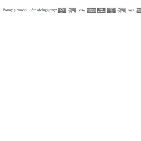
345
346
347
348
349
350
351
352
353
354
355
356
357
358
359
360
361
362
363
364
365
371
372
373
374
375
376
377
378
379
380
381
382
383
384
385
386
387
388
Formy płatności, które obsługujemy: