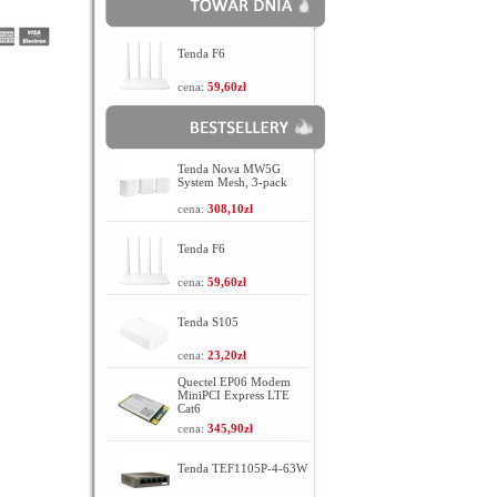
366
367
368
Tenda F6
cena:
59,60zł
Tenda Nova MW5G
System Mesh, 3-pack
cena:
308,10zł
Tenda F6
cena:
59,60zł
Tenda S105
cena:
23,20zł
Quectel EP06 Modem
MiniPCI Express LTE
Cat6
cena:
345,90zł
Tenda TEF1105P-4-63W