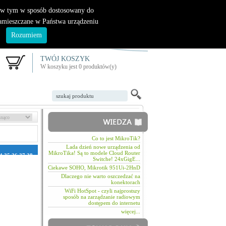
|
nowy klient
logowanie
, w tym w sposób dostosowany do
zamieszczane w Państwa urządzeniu
.
Rozumiem
TWÓJ KOSZYK
W koszyku jest 0 produktów(y)
Co to jest MikroTik?
Lada dzień nowe urządzenia od
MikroTika! Są to modele Cloud Router
4
35
36
37
38
Switche! 24xGigE...
1
72
73
74
75
106
107
108
Ciekawe SOHO, Mikrotik 951Ui-2HnD
2
133
134
Dlaczego nie warto oszczedzać na
158
159
160
konektorach
184
185
186
WiFi HotSpot - czyli najprostszy
210
211
212
sposób na zarządzanie radiowym
236
237
238
dostępem do internetu
262
263
264
288
289
290
więcej...
314
315
316
340
341
342