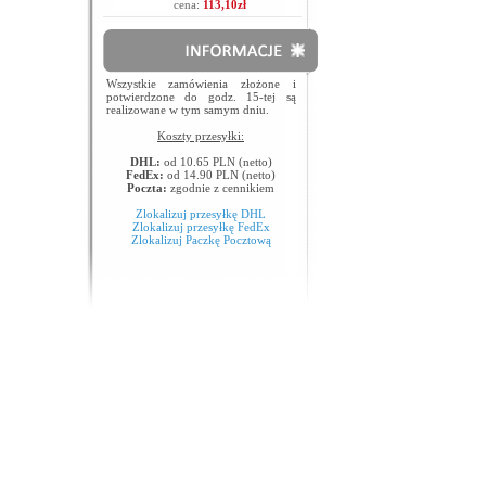
cena:
113,10zł
Wszystkie zamówienia złożone i
potwierdzone do godz. 15-tej są
realizowane w tym samym dniu.
Koszty przesyłki:
DHL:
od 10.65 PLN (netto)
FedEx:
od 14.90 PLN (netto)
Poczta:
zgodnie z cennikiem
Zlokalizuj przesyłkę DHL
Zlokalizuj przesyłkę FedEx
Zlokalizuj Paczkę Pocztową