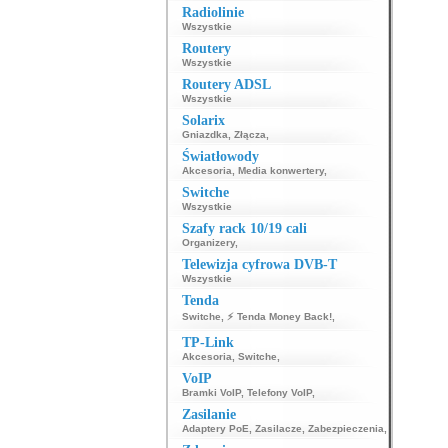
Radiolinie
Wszystkie
Routery
Wszystkie
Routery ADSL
Wszystkie
Solarix
Gniazdka
,
Złącza
,
Światłowody
Akcesoria
,
Media konwertery
,
Switche
Wszystkie
Szafy rack 10/19 cali
Organizery
,
Telewizja cyfrowa DVB-T
Wszystkie
Tenda
Switche
,
⚡ Tenda Money Back!
,
TP-Link
Akcesoria
,
Switche
,
VoIP
Bramki VoIP
,
Telefony VoIP
,
Zasilanie
Adaptery PoE
,
Zasilacze
,
Zabezpieczenia
,