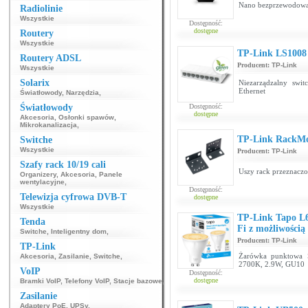
Nano bezprzewodowa 
Radiolinie
Wszystkie
Dostępność:
dostępne
Routery
Wszystkie
TP-Link LS1008
Routery ADSL
Producent:
TP-Link
Wszystkie
Solarix
Niezarządzalny swi
Ethernet
Światłowody
,
Narzędzia
,
Światłowody
Dostępność:
dostępne
Akcesoria
,
Osłonki spawów
,
Mikrokanalizacja
,
TP-Link RackMo
Switche
Wszystkie
Producent:
TP-Link
Szafy rack 10/19 cali
Uszy rack przeznaczo
Organizery
,
Akcesoria
,
Panele
wentylacyjne
,
Dostępność:
Telewizja cyfrowa DVB-T
dostępne
Wszystkie
TP-Link Tapo L
Tenda
Fi z możliwością
Switche
,
Inteligentny dom
,
Producent:
TP-Link
TP-Link
Żarówka punktowa S
Akcesoria
,
Zasilanie
,
Switche
,
2700K, 2.9W, GU10
VoIP
Dostępność:
dostępne
Bramki VoIP
,
Telefony VoIP
,
Stacje bazowe
,
Zasilanie
Adaptery PoE
,
UPSy
,