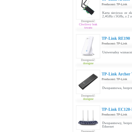
Producent:
TP-Link
Karta sieciowa ze z
2,4GHz i 5GHz, z 2 
Dostępność:
Chwilowy brak
towaru
TP-Link RE190
Producent:
TP-Link
Uniwersalny wzmacni
Dostępność:
dostępne
TP-Link Archer
Producent:
TP-Link
Dwupasmowa, bezprz
Dostępność:
dostępne
TP-Link EC120-
Producent:
TP-Link
Dwupasmowy, bezprz
Ethernet
Dostępność: