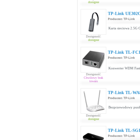
dostępne
TP-Link UE302
Producent:
TP-Link
Karta sieciowa 2.5G 
Dostępność:
dostępne
TP-Link TL-FC1
Producent:
TP-Link
Konwerter WDM Fast 
Dostępność:
Chwilowy brak
towaru
TP-Link TL-WA
Producent:
TP-Link
Bezprzewodowy punkt
Dostępność:
dostępne
TP-Link TL-SG
Producent:
TP-Link