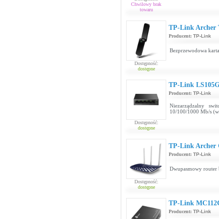
Chwilowy brak
towaru
TP-Link Archer
Producent:
TP-Link
Bezprzewodowa kart
Dostępność:
dostępne
TP-Link LS105
Producent:
TP-Link
Niezarządzalny sw
10/100/1000 Mb/s (w
Dostępność:
dostępne
TP-Link Archer
Producent:
TP-Link
Dwupasmowy router 
Dostępność:
dostępne
TP-Link MC112
Producent:
TP-Link