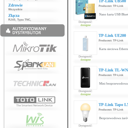
TP-Link UB500
Zdrowie
Producent:
TP-Link
Wszystkie
Nano karta USB Bluet
Złącza
RJ45
,
Typu TNC
,
Dostępność:
dostępne
TP-Link UE200
Producent:
TP-Link
Karta sieciowa Ether
Dostępność:
dostępne
TP-Link TL-WN
Producent:
TP-Link
Mini bezprzewodowa 
Dostępność:
dostępne
TP-Link Tapo L
Producent:
TP-Link
Bezprzewodowa żarów
Dostępność: