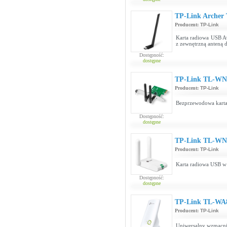
TP-Link Archer 
Producent:
TP-Link
Karta radiowa USB A
z zewnętrzną anteną 
Dostępność:
dostępne
TP-Link TL-W
Producent:
TP-Link
Bezprzewodowa karta
Dostępność:
dostępne
TP-Link TL-WN
Producent:
TP-Link
Karta radiowa USB w
Dostępność:
dostępne
TP-Link TL-WA
Producent:
TP-Link
Uniwersalny wzmacni