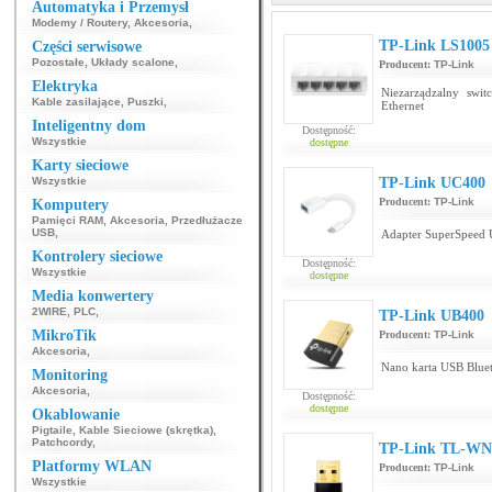
Automatyka i Przemysł
Modemy / Routery
,
Akcesoria
,
TP-Link LS1005
Części serwisowe
Pozostałe
,
Układy scalone
,
Producent:
TP-Link
Elektryka
Niezarządzalny swi
Kable zasilające
,
Puszki
,
Ethernet
Inteligentny dom
Dostępność:
Wszystkie
dostępne
Karty sieciowe
Wszystkie
TP-Link UC400
Producent:
TP-Link
Komputery
Pamięci RAM
,
Akcesoria
,
Przedłużacze
USB
,
Adapter SuperSpeed
Kontrolery sieciowe
Dostępność:
Wszystkie
dostępne
Media konwertery
2WIRE
,
PLC
,
TP-Link UB400
MikroTik
Producent:
TP-Link
Akcesoria
,
Nano karta USB Bluet
Monitoring
Akcesoria
,
Dostępność:
dostępne
Okablowanie
Pigtaile
,
Kable Sieciowe (skrętka)
,
Patchcordy
,
TP-Link TL-WN
Platformy WLAN
Producent:
TP-Link
Wszystkie