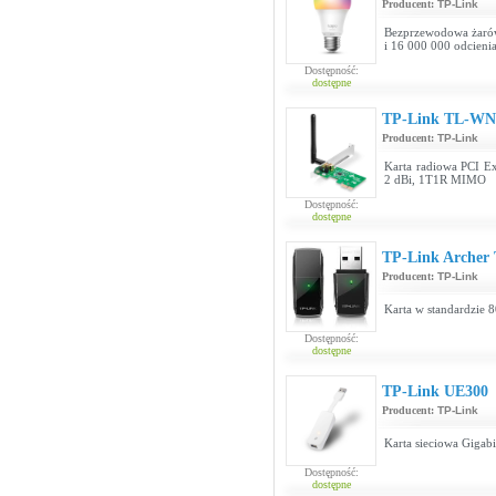
Producent:
TP-Link
Bezprzewodowa żarów
i 16 000 000 odcieni
Dostępność:
dostępne
TP-Link TL-W
Producent:
TP-Link
Karta radiowa PCI Ex
2 dBi, 1T1R MIMO
Dostępność:
dostępne
TP-Link Archer
Producent:
TP-Link
Karta w standardzie 
Dostępność:
dostępne
TP-Link UE300
Producent:
TP-Link
Karta sieciowa Gigab
Dostępność:
dostępne