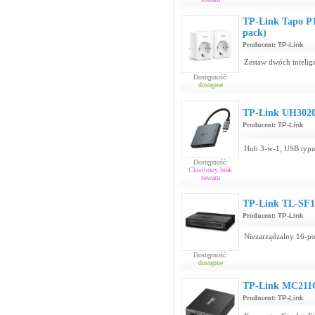
TP-Link Tapo P1
pack)
Producent:
TP-Link
Zestaw dwóch intelig
Dostępność:
dostępne
TP-Link UH302
Producent:
TP-Link
Hub 3-w-1, USB typ
Dostępność:
Chwilowy brak
towaru
TP-Link TL-SF
Producent:
TP-Link
Niezarządzalny 16-po
Dostępność:
dostępne
TP-Link MC211
Producent:
TP-Link