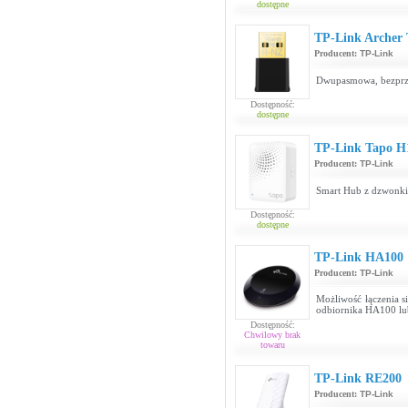
dostępne
TP-Link Archer
Producent:
TP-Link
Dwupasmowa, bezprz
Dostępność:
dostępne
TP-Link Tapo H
Producent:
TP-Link
Smart Hub z dzwonki
Dostępność:
dostępne
TP-Link HA100
Producent:
TP-Link
Możliwość łączenia s
odbiornika HA100 lu
Dostępność:
Chwilowy brak
towaru
TP-Link RE200
Producent:
TP-Link