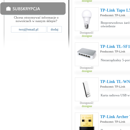
dostępne
TP-Link Tapo L
Producent:
TP-Link
Chcesz otrzymywać informacje o
nowościach w naszym sklepie?
Bezprzewodowa żarów
oświetlenie
Dostępność:
dostępne
TP-Link TL-SF
Producent:
TP-Link
Niezarządzalny 5-por
Dostępność:
dostępne
TP-Link TL-WN
Producent:
TP-Link
Karta radiowa USB w
Dostępność:
dostępne
TP-Link Archer
Producent:
TP-Link