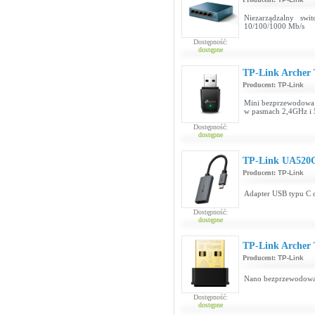
Niezarządzalny sw
10/100/1000 Mb/s
Dostępność:
dostępne
TP-Link Archer
Producent:
TP-Link
Mini bezprzewodowa 
w pasmach 2,4GHz i 
Dostępność:
dostępne
TP-Link UA520
Producent:
TP-Link
Adapter USB typu C
Dostępność:
dostępne
TP-Link Archer
Producent:
TP-Link
Nano bezprzewodowa
Dostępność:
dostępne