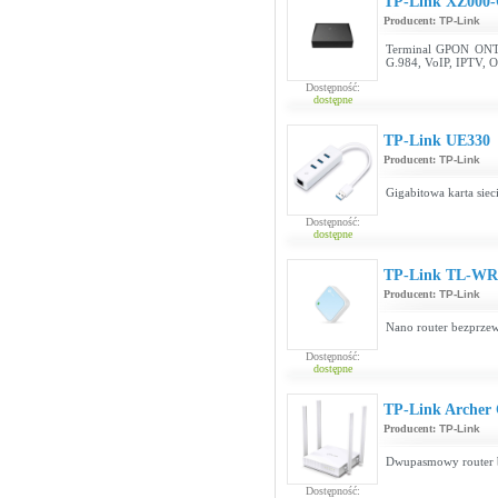
TP-Link XZ000
Producent:
TP-Link
Terminal GPON ONT z
G.984, VoIP, IPTV, 
Dostępność:
dostępne
TP-Link UE330
Producent:
TP-Link
Gigabitowa karta si
Dostępność:
dostępne
TP-Link TL-WR
Producent:
TP-Link
Nano router bezprze
Dostępność:
dostępne
TP-Link Archer
Producent:
TP-Link
Dwupasmowy router 
Dostępność: