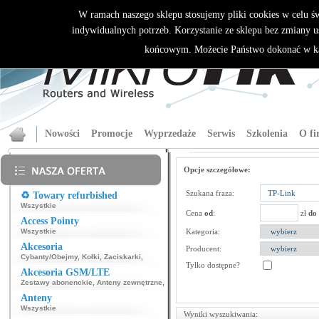
W ramach naszego sklepu stosujemy pliki cookies w celu 
indywidualnych potrzeb. Korzystanie ze sklepu bez zmiany u
końcowym. Możecie Państwo dokonać w ka
Nowości
Promocje
Wyprzedaże
Serwis
Szkolenia
O fi
Opcje szczegółowe:
Szukana fraza:
♻️ Towary refurbished
Wszystkie
Cena
od
:
zł
do
Access Pointy
Wszystkie
Kategoria:
Akcesoria
Producent:
Cybanty/Obejmy
,
Kołki
,
Zaciskarki
,
Tylko dostępne?
Akcesoria GSM/LTE
Zestawy abonenckie
,
Anteny zewnętrzne
,
Anteny
Wszystkie
Wyniki wyszukiwania: