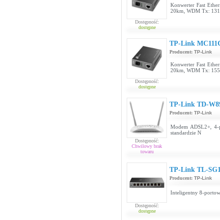
Konwerter Fast Ethe
20km, WDM Tx: 131
Dostępność:
dostępne
TP-Link MC111
Producent:
TP-Link
Konwerter Fast Ethe
20km, WDM Tx: 155
Dostępność:
dostępne
TP-Link TD-W8
Producent:
TP-Link
Modem ADSL2+, 4-po
standardzie N
Dostępność:
Chwilowy brak
towaru
TP-Link TL-SG
Producent:
TP-Link
Inteligentny 8-porto
Dostępność:
dostępne