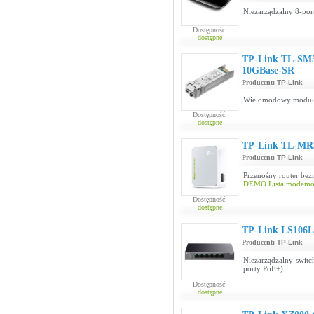
Niezarządzalny 8-por
Dostępność:
dostępne
TP-Link TL-SM
10GBase-SR
Producent:
TP-Link
Wielomodowy moduł
Dostępność:
dostępne
TP-Link TL-MR
Producent:
TP-Link
Przenośny router be
DEMO
Lista modem
Dostępność:
dostępne
TP-Link LS106
Producent:
TP-Link
Niezarządzalny swit
porty PoE+)
Dostępność:
dostępne