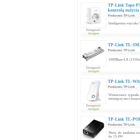
TP-Link Tapo P1
kontrolą zużycia 
Producent:
TP-Link
Inteligentna wtyczka 
Dostępność:
dostępne
TP-Link TL-SM
Producent:
TP-Link
1000Base-LX (1310
Dostępność:
dostępne
TP-Link TL-WA
Producent:
TP-Link
Wzmacniacz sygnału 
istniejącej sieci bez
Dostępność:
dostępne
TP-Link TL-PO
Producent:
TP-Link
Służy do zasilania u
do 15,4W