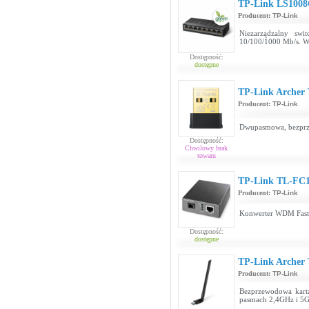
TP-Link LS100
Producent:
TP-Link
Niezarządzalny sw
10/100/1000 Mb/s. W
Dostępność:
dostępne
TP-Link Archer
Producent:
TP-Link
Dwupasmowa, bezprze
Dostępność:
Chwilowy brak
towaru
TP-Link TL-FC1
Producent:
TP-Link
Konwerter WDM Fast 
Dostępność:
dostępne
TP-Link Archer 
Producent:
TP-Link
Bezprzewodowa karta
pasmach 2,4GHz i 5G