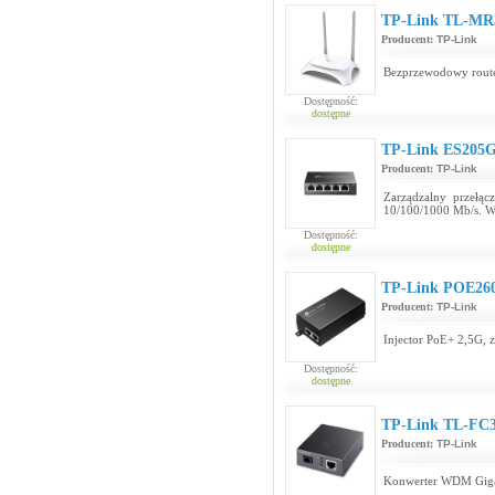
TP-Link TL-MR
Producent:
TP-Link
Bezprzewodowy route
Dostępność:
dostępne
TP-Link ES205
Producent:
TP-Link
Zarządzalny przełą
10/100/1000 Mb/s. W
Dostępność:
dostępne
TP-Link POE26
Producent:
TP-Link
Injector PoE+ 2,5G, 
Dostępność:
dostępne
TP-Link TL-FC3
Producent:
TP-Link
Konwerter WDM Gigab