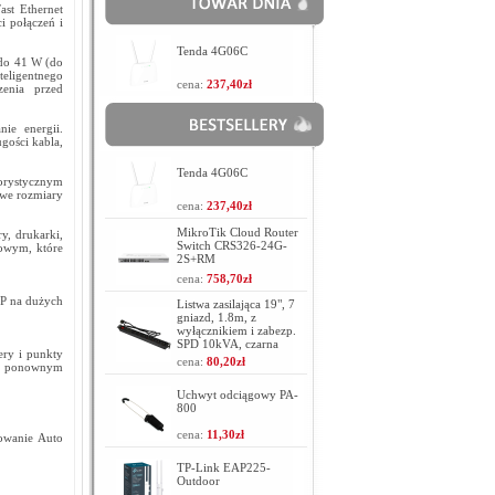
st Ethernet
i połączeń i
Tenda 4G06C
 do 41 W (do
eligentnego
cena:
237,40zł
zenia przed
nie energii.
gości kabla,
Tenda 4G06C
gorystycznym
owe rozmiary
cena:
237,40zł
MikroTik Cloud Router
y, drukarki,
Switch CRS326-24G-
iowym, które
2S+RM
cena:
758,70zł
IP na dużych
Listwa zasilająca 19", 7
gniazd, 1.8m, z
wyłącznikiem i zabezp.
SPD 10kVA, czarna
ery i punkty
cena:
80,20zł
i ponownym
Uchwyt odciągowy PA-
800
cena:
11,30zł
owanie Auto
TP-Link EAP225-
Outdoor