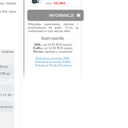
emu idealnie
cena:
342,40zł
z PoE, które
Wszystkie zamówienia złożone i
potwierdzone do godz. 15-tej są
realizowane w tym samym dniu.
Koszty przesyłki:
DHL:
od 10.65 PLN (netto)
FedEx:
od 14.90 PLN (netto)
 wyjściem
Poczta:
zgodnie z cennikiem
Zlokalizuj przesyłkę DHL
Zlokalizuj przesyłkę FedEx
Zlokalizuj Paczkę Pocztową
100 m)
 100 m)
53,5V DC /
dym porcie