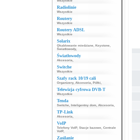
Wszystkie
Radiolinie
Wszystkie
Routery
Wszystkie
Routery ADSL
Wszystkie
Solarix
Okablowanie miedziane
,
Keystone
,
Światłowody
,
Światłowody
Akcesoria
,
Switche
Wszystkie
Szafy rack 10/19 cali
Organizery
,
Akcesoria
,
Półki
,
Telewizja cyfrowa DVB-T
Wszystkie
Tenda
Switche
,
Inteligentny dom
,
Akcesoria
,
TP-Link
Akcesoria
,
VoIP
Telefony VoIP
,
Stacje bazowe
,
Centrale
VoIP
,
Zasilanie