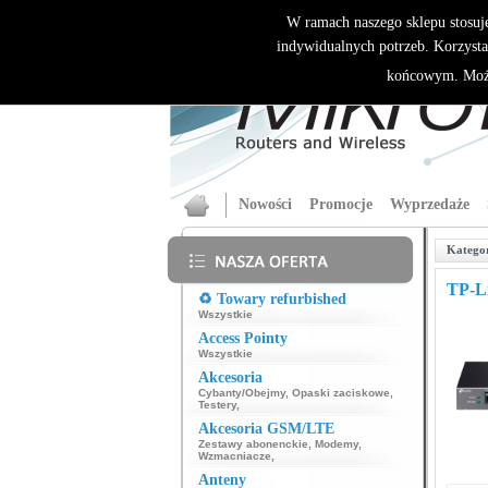
W ramach naszego sklepu stosuj
indywidualnych potrzeb. Korzysta
końcowym. Może
Nowości
Promocje
Wyprzedaże
Katego
TP-L
♻️ Towary refurbished
Wszystkie
Access Pointy
Wszystkie
Akcesoria
Cybanty/Obejmy
,
Opaski zaciskowe
,
Testery
,
Akcesoria GSM/LTE
Zestawy abonenckie
,
Modemy
,
Wzmacniacze
,
Anteny