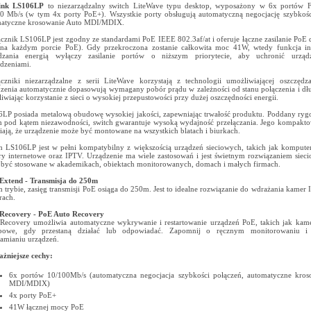
ink LS106LP
to niezarządzalny switch LiteWave typu desktop, wyposażony w 6x portów Fa
0 Mb/s (w tym 4x porty PoE+). Wszystkie porty obsługują automatyczną negocjację szybkośc
matyczne krosowanie Auto MDI/MDIX.
ącznik LS106LP jest zgodny ze standardami PoE IEEE 802.3af/at i oferuje łączne zasilanie PoE
a każdym porcie PoE). Gdy przekroczona zostanie całkowita moc 41W, wtedy funkcja int
ądzania energią wyłączy zasilanie portów o niższym priorytecie, aby uchronić urząd
dzeniami.
ączniki niezarządzalne z serii LiteWave korzystają z technologii umożliwiającej oszczędza
zenia automatycznie dopasowują wymagany pobór prądu w zależności od stanu połączenia i dłu
iwiając korzystanie z sieci o wysokiej przepustowości przy dużej oszczędności energii.
LP posiada metalową obudowę wysokiej jakości, zapewniając trwałość produktu. Poddany ry
m pod kątem niezawodności, switch gwarantuje wysoką wydajność przełączania. Jego kompakt
iają, że urządzenie może być montowane na wszystkich blatach i biurkach.
h LS106LP jest w pełni kompatybilny z większością urządzeń sieciowych, takich jak komputer
y internetowe oraz IPTV. Urządzenie ma wiele zastosowań i jest świetnym rozwiązaniem siec
być stosowane w akademikach, obiektach monitorowanych, domach i małych firmach.
Extend - Transmisja do 250m
 trybie, zasięg transmisji PoE osiąga do 250m. Jest to idealne rozwiązanie do wdrażania kamer 
rach.
 Recovery -
PoE Auto Recovery
Recovery umożliwia automatyczne wykrywanie i restartowanie urządzeń PoE, takich jak kam
ępowe, gdy przestaną działać lub odpowiadać. Zapomnij o ręcznym monitorowaniu 
amianiu urządzeń.
żniejsze cechy:
6x portów 10/100Mb/s (automatyczna negocjacja szybkości połączeń, automatyczne kros
MDI/MDIX)
4x porty PoE+
41W łącznej mocy PoE