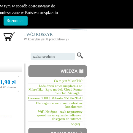
|
nowy klient
logowanie
, w tym w sposób dostosowany do
zamieszczane w Państwa urządzeniu
.
Rozumiem
TWÓJ KOSZYK
W koszyku jest 0 produktów(y)
1,90 zł
Co to jest MikroTik?
Lada dzień nowe urządzenia od
74,72 zł netto
MikroTika! Są to modele Cloud Router
Switche! 24xGigE...
Ciekawe SOHO, Mikrotik 951Ui-2HnD
Dlaczego nie warto oszczedzać na
konektorach
WiFi HotSpot - czyli najprostszy
sposób na zarządzanie radiowym
dostępem do internetu
więcej...