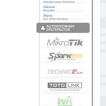
Zabezpieczenia
,
Kontrolery
,
Zdrowie
Wszystkie
Złącza
Inne
,
RJ45
,
Keystone
,