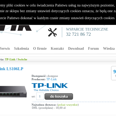
emy pliki cookies w celu świadczenia Państwu usług na najwyższym poziomie
nie ze sklepu bez zmiany ustawień dotyczących cookies oznacza, że będą one 
cie Państwo dokonać w każdym czasie zmiany ustawień dotyczących cookies
WSPARCIE TECHNICZNE
32 721 86 72
Serwis
Szkolenia
O firmie
Kontakt
Download
Forum
Wiedza
ria:
TP-Link
/
Switche
ink LS106LP
9
Dostępność:
dostępne
TP-Link
Producent:
szt:
Najtańsza dostawa:
(
pokaż wszystkie
)
DHL (przedpłata) - 18,00 zł