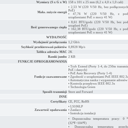
Wymiary (S x G x W)
158 x 101 x 25 mm (6,2 x 4,0 x 1,0 cali)
• 2,53 W (220 V/50 Hz, bez podłączonych
PoE)
Maks. zużycie energii
• 47,76 W (220 V/50 Hz, z podł
urządzeniami PoE o mocy 41 W)
• 8,61 BTU/godz (220 V/50 Hz, bez pod
urządzeń PoE)
Ilość generowanego ciepła
• 162,38 BTU/godz (220 V/50 Hz, z pod
urządzeniami PoE o mocy 41 W)
WYDAJNOŚĆ
Wydajność przełączania
1,2 Gb/s
Szybkość przekierowań pakietów
0,8928 Mp/s
Tablica adresów MAC
2K
Ramki jumbo
2 KB
FUNKCJE OPROGRAMOWANIA
• Tryb Extend (Porty 1-4, do 250m transmisj
PoE i danych)
• PoE Auto Recovery (Porty 1-4)
Funkcje zaawansowane
• Zgodność z urządzeniami PoE IEEE 802.3a
• Automatyczna nauka i wygaszanie adresó
• Kontrola przepływu IEEE 802.3x
• Technologia Green
Sposób transmisji
Store and Forward
INNE
Certyfikaty
CE, FCC, RoHS
• LS106LP
Zawartość opakowania
• Zasilacz
• Instrukcja instalacji
• Dopuszczalna temperatura pracy
(32℉~104℉)
• Dopuszczalna temperatura przecho