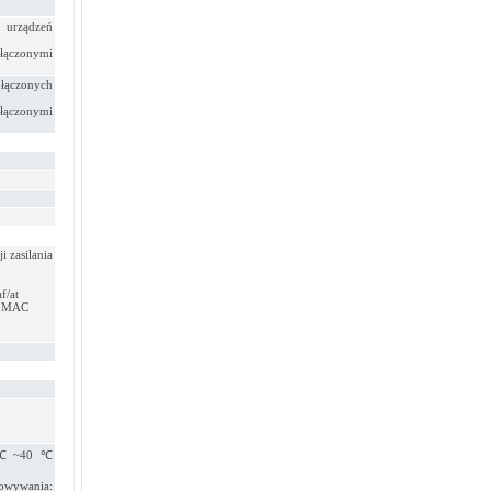
 urządzeń
ączonymi
łączonych
łączonymi
i zasilania
f/at
w MAC
: 0℃~40℃
wywania: