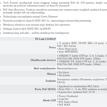
Tryb Extend: przełącznik może osiągnąć zasięg transmisji PoE do 250 metrów, dzięki cz
sprawdzi się podczas wdrażania kamer na dużych obszarach
PoE Auto Recovery: Funkcja umożliwia automatyczne restartowanie urządzeń zasilanych prze
przestały działać lub nie odpowiadają
Technologia oszczędzania energii Green Ethernet
Kontrola przepływu danych IEEE 802.3x, zapewniająca niezawodną transmisję
Metalowa obudowa oraz montaż typu desktop lub naścienny
Obsługa funkcji QoS (IEEE 802.1p/DSCP)
Instalacja plug and play - szybka instalacja bez konfiguracji
TP-Link LS106LP
• 6 portów RJ45 10/100 Mb/s (4 porty z
PoE+ 802.3af/at)
Porty
• Auto Negocjacja
• Auto MDI/MDIX
• 10BASE-T: kable UTP kat. 3, 4, 5 (maks. 
EIA/TIA-568 100Ω STP (maks. 100m)
Okablowanie sieciowe
• 100BASE-TX: kable UTP kat. 5, 5e (maks.
EIA/TIA-568 100Ω STP (maks. 100m)
Ilość wentylatorów
Bezwentylatorowy
• Na blacie
Montaż
• Na ścianie
Zewnętrzny zasilacz (Parametry wyjściowe: 
Zasilanie
0,81A)
• Zgodność ze standardami 802.3af/at
Porty PoE (RJ45)
• Porty PoE: 1 - 4, do 30W zasilania na każ
• Łączna moc zasilania PoE: 41 W
• Power (Zasilanie)
• Link/Act
Dioda LED
• PoE Status (Stan)
• PoE MAX