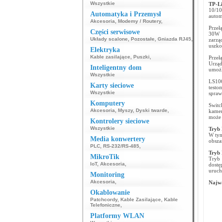
Wszystkie
TP-L
10/10
Automatyka i Przemysł
auto
Akcesoria
,
Modemy / Routery
,
Przeł
Części serwisowe
30W n
Układy scalone
,
Pozostałe
,
Gniazda RJ45
,
zarz
uszko
Elektryka
Kable zasilające
,
Puszki
,
Przeł
Urząd
Inteligentny dom
umożl
Wszystkie
LS106
Karty sieciowe
testo
Wszystkie
spraw
Komputery
Switc
Akcesoria
,
Myszy
,
Dyski twarde
,
kamer
może 
Kontrolery sieciowe
Wszystkie
Tryb 
W tym
Media konwertery
obsza
PLC
,
RS-232/RS-485
,
Tryb
MikroTik
Tryb 
IoT
,
Akcesoria
,
dost
uruch
Monitoring
Akcesoria
,
Najwa
Okablowanie
Patchcordy
,
Kable Zasilające
,
Kable
Telefoniczne
,
Platformy WLAN