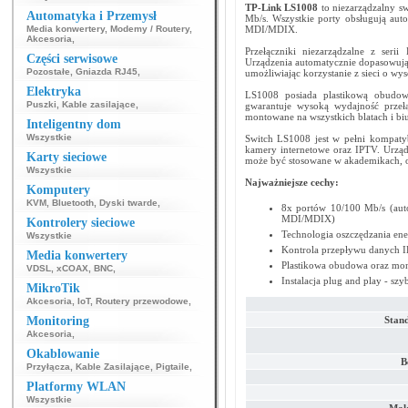
TP-Link LS1008
to niezarządzalny s
Automatyka i Przemysł
Mb/s. Wszystkie porty obsługują aut
Media konwertery
,
Modemy / Routery
,
MDI/MDIX.
Akcesoria
,
Przełączniki niezarządzalne z serii
Części serwisowe
Urządzenia automatycznie dopasowują 
Pozostałe
,
Gniazda RJ45
,
umożliwiając korzystanie z sieci o wy
Elektryka
LS1008 posiada plastikową obudow
Puszki
,
Kable zasilające
,
gwarantuje wysoką wydajność przeł
montowane na wszystkich blatach i bi
Inteligentny dom
Wszystkie
Switch LS1008 jest w pełni kompatyb
kamery internetowe oraz IPTV. Urząd
Karty sieciowe
może być stosowane w akademikach, 
Wszystkie
Najważniejsze cechy:
Komputery
KVM
,
Bluetooth
,
Dyski twarde
,
8x portów 10/100 Mb/s (aut
MDI/MDIX)
Kontrolery sieciowe
Technologia oszczędzania ene
Wszystkie
Kontrola przepływu danych I
Media konwertery
Plastikowa obudowa oraz mon
VDSL
,
xCOAX
,
BNC
,
Instalacja plug and play - szy
MikroTik
Akcesoria
,
IoT
,
Routery przewodowe
,
Monitoring
Stand
Akcesoria
,
Okablowanie
B
Przyłącza
,
Kable Zasilające
,
Pigtaile
,
Platformy WLAN
Wszystkie