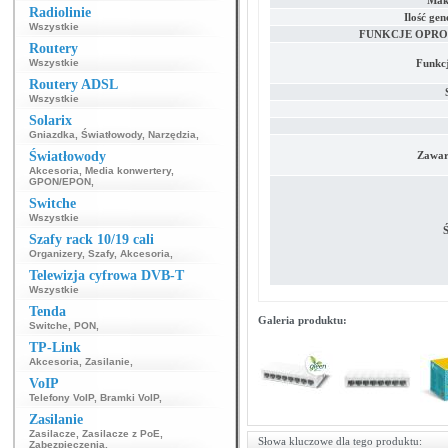
Maks
Radiolinie
Ilość ge
Wszystkie
FUNKCJE OPR
Routery
Wszystkie
Funkc
Routery ADSL
Wszystkie
Solarix
Gniazdka
,
Światłowody
,
Narzędzia
,
Światłowody
Zawar
Akcesoria
,
Media konwertery
,
GPON/EPON
,
Switche
Wszystkie
Ś
Szafy rack 10/19 cali
Organizery
,
Szafy
,
Akcesoria
,
Telewizja cyfrowa DVB-T
Wszystkie
Tenda
Galeria produktu:
Switche
,
PON
,
TP-Link
Akcesoria
,
Zasilanie
,
VoIP
Telefony VoIP
,
Bramki VoIP
,
Zasilanie
Zasilacze
,
Zasilacze z PoE
,
Słowa kluczowe dla tego produktu:
Zabezpieczenia
,