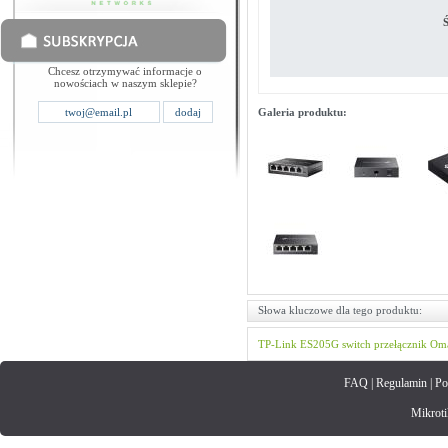
Ś
Chcesz otrzymywać informacje o
nowościach w naszym sklepie?
Galeria produktu:
Słowa kluczowe dla tego produktu:
TP-Link
ES205G
switch
przełącznik
Om
FAQ
|
Regulamin
|
Po
Mikrotik