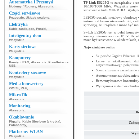
Automatyka i Przemysł
TP-Link ES205G
to zarządzalny prz
10/100/1000 Mb/s. Wszystkie porty 
Modemy / Routery
,
Akcesoria
,
krosowanie Auto MDI/MDIX. Wydajnoś
Części serwisowe
ES205G posiada metalową obudowę wy
Pozostałe
,
Układy scalone
,
testom pod kątem niezawodności, swi
Elektryka
sprawiają, że urządzenie może być mon
Kable zasilające
,
Puszki
,
Switch ES205G jest w pełni kompatyb
Inteligentny dom
kamery internetowe oraz IPTV. Urząd
może być stosowane w akademikach, 
Wszystkie
Karty sieciowe
Najważniejsze cechy:
Wszystkie
5x portów Gigabit Ethernet 
Komputery
Łatwy w użytkowaniu dzięk
Pamięci RAM
,
Akcesoria
,
Przedłużacze
natychmiastowego połączenia,
USB
,
Scentralizowane zarządzanie 
Kontrolery sieciowe
Automatyczne zapobieganie 
Wszystkie
Bezwentylatorowa konstrukcja
Media konwertery
Wytrzymała metalowa obudowa
2WIRE
,
PLC
,
MikroTik
Akcesoria
,
Monitoring
Akcesoria
,
Il
Okablowanie
Pigtaile
,
Kable Sieciowe (skrętka)
,
Zabezp
Patchcordy
,
Platformy WLAN
Wymi
Wszystkie