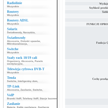
Radiolinie
Wydajn
Wszystkie
Szybkość przek
Routery
Tabl
Wszystkie
Routery ADSL
Wszystkie
FUNKCJE OPR
Solarix
Światłowody
,
Narzędzia
,
Światłowody
Akcesoria
,
Osłonki spawów
,
Funkcja Q
Mikrokanalizacja
,
Switche
Wszystkie
Szafy rack 10/19 cali
Organizery
,
Akcesoria
,
Panele
wentylacyjne
,
Telewizja cyfrowa DVB-T
Wszystkie
Tenda
Cechy przełą
Switche
,
Inteligentny dom
,
TP-Link
Akcesoria
,
Zasilanie
,
Switche
,
VoIP
Bramki VoIP
,
Telefony VoIP
,
Stacje bazowe
,
Zasilanie
Baterie
,
Kable zasilające
,
Zasilacze