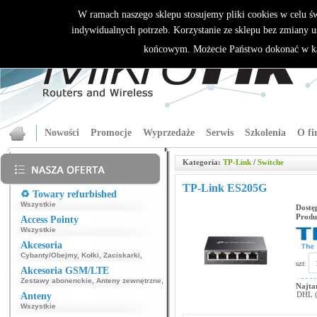
W ramach naszego sklepu stosujemy pliki cookies w celu 
indywidualnych potrzeb. Korzystanie ze sklepu bez zmiany u
końcowym. Możecie Państwo dokonać w ka
Nowości
Promocje
Wyprzedaże
Serwis
Szkolenia
O fi
Kategoria:
TP-Link
/
Switche
TP-Link ES205G
♻️ Towary refurbished
Wszystkie
Dostę
Produ
Access Pointy
Wszystkie
Akcesoria
Cybanty/Obejmy
,
Kołki
,
Zaciskarki
,
szt:
Akcesoria GSM/LTE
Zestawy abonenckie
,
Anteny zewnętrzne
,
Najta
DHL (p
Anteny
Wszystkie