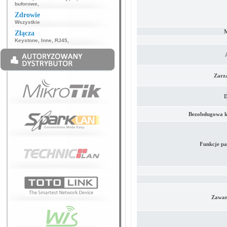
buforowe
,
Zdrowie
Wszystkie
M
Złącza
Keystone
,
Inne
,
RJ45
,
Zarzą
D
Bezobsługowa k
Funkcje pa
Zawar