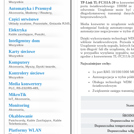
Wszystkie
TP-Link
TL-FC311A-20
to konwerte
portu światłowodowego 1000M ze zł
Automatyka i Przemysł
odwrotnie. Urządzenie może być 
Akcesoria
,
Modemy / Routery
,
długodystansowej transmisji dany
bezprzewodowych.
Części serwisowe
Układy scalone
,
Pozostałe
,
Gniazda RJ45
,
Media konwerter to urządzenie wol
udostępniać funkcję automatycznego
Elektryka
automatyczne negocjowane w trybie d
Kable zasilające
,
Puszki
,
Dzięki wykorzystaniu technologii W
Inteligentny dom
włóknie światłowodowym. Pozwala t
Wszystkie
Urządzenie wysyła sygnały, których f
tym długość fali dla urządzenia, do
Karty sieciowe
w przypadku wysyłania sygnałów, na
Wszystkie
zgodne z konwerterem TL-FC311A-20 
Komputery
Najważniejsze cechy:
Akcesoria
,
Myszy
,
Dyski twarde
,
1x port RJ45 10/100/1000 Mb
Kontrolery sieciowe
Autonegocjacja w trybie półd
Wszystkie
Obsługa technologii WDM u
Media konwertery
światłowodowym
PLC
,
RS-232/RS-485
,
Zwiększenie zasięgu transmis
MikroTik
IoT
,
Akcesoria
,
Monitoring
Stand
Akcesoria
,
ŚRODO
Okablowanie
Patchcordy
,
Kable Zasilające
,
Kable
Dopuszczalna t
Telefoniczne
,
Dopuszczalna temperatura
Platformy WLAN
Dopuszczalna wilg