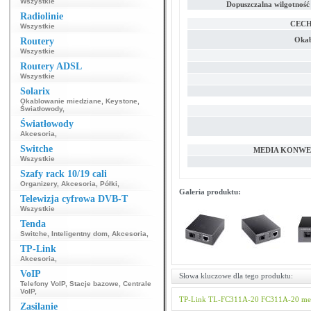
Wszystkie
Dopuszczalna wilgotnoś
Radiolinie
CECH
Wszystkie
Okab
Routery
Wszystkie
Routery ADSL
Wszystkie
Solarix
Okablowanie miedziane
,
Keystone
,
Światłowody
,
Światłowody
Akcesoria
,
Switche
MEDIA KONWE
Wszystkie
Szafy rack 10/19 cali
Organizery
,
Akcesoria
,
Półki
,
Galeria produktu:
Telewizja cyfrowa DVB-T
Wszystkie
Tenda
Switche
,
Inteligentny dom
,
Akcesoria
,
TP-Link
Akcesoria
,
VoIP
Słowa kluczowe dla tego produktu:
Telefony VoIP
,
Stacje bazowe
,
Centrale
VoIP
,
TP-Link
TL-FC311A-20
FC311A-20
me
Zasilanie