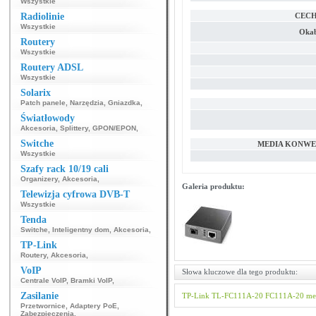
Wszystkie
Radiolinie
CECH
Wszystkie
Okab
Routery
Wszystkie
Routery ADSL
Wszystkie
Solarix
Patch panele
,
Narzędzia
,
Gniazdka
,
Światłowody
Akcesoria
,
Splittery
,
GPON/EPON
,
Switche
MEDIA KONWE
Wszystkie
Szafy rack 10/19 cali
Organizery
,
Akcesoria
,
Galeria produktu:
Telewizja cyfrowa DVB-T
Wszystkie
Tenda
Switche
,
Inteligentny dom
,
Akcesoria
,
TP-Link
Routery
,
Akcesoria
,
VoIP
Słowa kluczowe dla tego produktu:
Centrale VoIP
,
Bramki VoIP
,
Zasilanie
TP-Link
TL-FC111A-20
FC111A-20
me
Przetwornice
,
Adaptery PoE
,
Zabezpieczenia
,