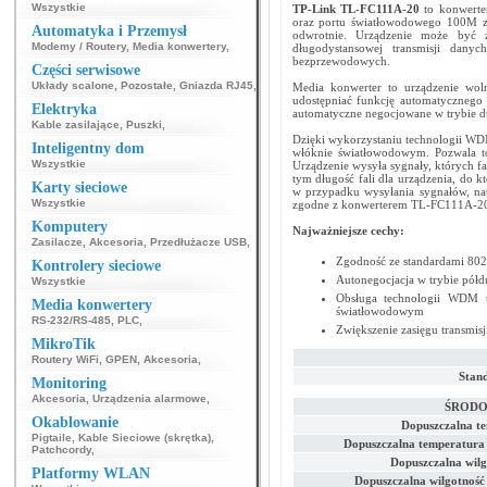
Wszystkie
TP-Link
TL-FC111A-20
to konwert
oraz portu światłowodowego 100M ze
Automatyka i Przemysł
odwrotnie. Urządzenie może być 
Modemy / Routery
,
Media konwertery
,
długodystansowej transmisji dany
bezprzewodowych.
Części serwisowe
Układy scalone
,
Pozostałe
,
Gniazda RJ45
,
Media konwerter to urządzenie wol
udostępniać funkcję automatycznego
Elektryka
automatyczne negocjowane w trybie d
Kable zasilające
,
Puszki
,
Dzięki wykorzystaniu technologii W
Inteligentny dom
włóknie światłowodowym. Pozwala t
Wszystkie
Urządzenie wysyła sygnały, których f
tym długość fali dla urządzenia, do
Karty sieciowe
w przypadku wysyłania sygnałów, na
Wszystkie
zgodne z konwerterem TL-FC111A-20 
Komputery
Najważniejsze cechy:
Zasilacze
,
Akcesoria
,
Przedłużacze USB
,
Zgodność ze standardami 80
Kontrolery sieciowe
Autonegocjacja w trybie półd
Wszystkie
Obsługa technologii WDM u
Media konwertery
światłowodowym
RS-232/RS-485
,
PLC
,
Zwiększenie zasięgu transmis
MikroTik
Routery WiFi
,
GPEN
,
Akcesoria
,
Stand
Monitoring
Akcesoria
,
Urządzenia alarmowe
,
ŚRODO
Okablowanie
Dopuszczalna t
Pigtaile
,
Kable Sieciowe (skrętka)
,
Dopuszczalna temperatura
Patchcordy
,
Dopuszczalna wilg
Platformy WLAN
Dopuszczalna wilgotnoś