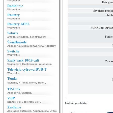
Wszystkie
Ilość ge
Radiolinie
Wszystkie
Szybkość przek
Routery
Tabl
Wszystkie
Routery ADSL
Wszystkie
FUNKCJE OPR
Solarix
Funkc
Złącza
,
Gniazdka
,
Światłowody
,
Światłowody
Akcesoria
,
Media konwertery
,
Adaptery
,
Switche
Wszystkie
Szafy rack 10/19 cali
Zawar
Organizery
,
Maskownice
,
Akcesoria
,
Telewizja cyfrowa DVB-T
Wszystkie
Tenda
Ś
Switche
,
⚡ Tenda Money Back!
,
TP-Link
Akcesoria
,
Switche
,
VoIP
Bramki VoIP
,
Telefony VoIP
,
Galeria produktu:
Zasilanie
Zasilacze buforowe
,
Akumulatory
,
UPSy
,