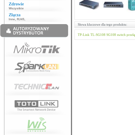
Zdrowie
Wszystkie
Złącza
Inne
,
RJ45
,
Słowa kluczowe dla tego produktu:
TP-Link
TL-SG108
SG108
switch
przeł