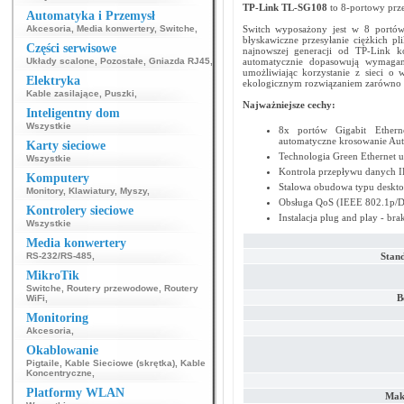
TP-Link TL-SG108
to 8-portowy prze
Automatyka i Przemysł
Akcesoria
,
Media konwertery
,
Switche
,
Switch wyposażony jest w 8 portów 
błyskawiczne przesyłanie ciężkich pl
Części serwisowe
najnowszej generacji od TP-Link kor
Układy scalone
,
Pozostałe
,
Gniazda RJ45
,
automatycznie dopasowują wymagany
umożliwiając korzystanie z sieci o 
Elektryka
ekologicznym rozwiązaniem zarówno w
Kable zasilające
,
Puszki
,
Najważniejsze cechy:
Inteligentny dom
Wszystkie
8x portów Gigabit Ethern
automatyczne krosowanie Au
Karty sieciowe
Technologia Green Ethernet u
Wszystkie
Kontrola przepływu danych I
Komputery
Stalowa obudowa typu deskto
Monitory
,
Klawiatury
,
Myszy
,
Obsługa QoS (IEEE 802.1p/D
Kontrolery sieciowe
Instalacja plug and play - br
Wszystkie
Media konwertery
RS-232/RS-485
,
Stand
MikroTik
Switche
,
Routery przewodowe
,
Routery
B
WiFi
,
Monitoring
Akcesoria
,
Okablowanie
Pigtaile
,
Kable Sieciowe (skrętka)
,
Kable
Koncentryczne
,
Platformy WLAN
Maks