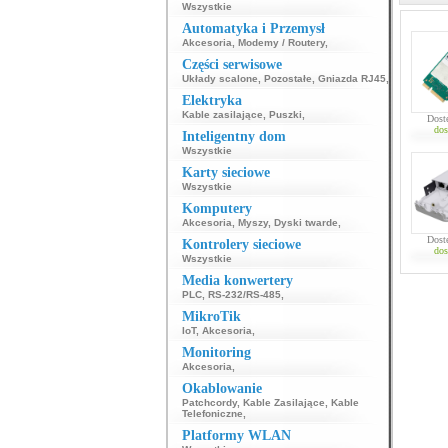
Wszystkie
Automatyka i Przemysł
Akcesoria
,
Modemy / Routery
,
Części serwisowe
Układy scalone
,
Pozostałe
,
Gniazda RJ45
,
Elektryka
Kable zasilające
,
Puszki
,
Dost
dos
Inteligentny dom
Wszystkie
Karty sieciowe
Wszystkie
Komputery
Akcesoria
,
Myszy
,
Dyski twarde
,
Dost
Kontrolery sieciowe
dos
Wszystkie
Media konwertery
PLC
,
RS-232/RS-485
,
MikroTik
IoT
,
Akcesoria
,
Monitoring
Akcesoria
,
Okablowanie
Patchcordy
,
Kable Zasilające
,
Kable
Telefoniczne
,
Platformy WLAN