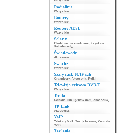
Wszystkie
Radiolinie
Wszystkie
Routery
Wszystkie
Routery ADSL
Wszystkie
Solarix
Okablowanie miedziane
,
Keystone
,
Światłowody
,
Światłowody
Akcesoria
,
Switche
Wszystkie
Szafy rack 10/19 cali
Organizery
,
Akcesoria
,
Półki
,
Telewizja cyfrowa DVB-T
Wszystkie
Tenda
Switche
,
Inteligentny dom
,
Akcesoria
,
TP-Link
Akcesoria
,
VoIP
Telefony VoIP
,
Stacje bazowe
,
Centrale
VoIP
,
Zasilanie