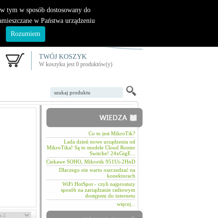
|
nowy klient
logowanie
, w tym w sposób dostosowany do
zamieszczane w Państwa urządzeniu
.
Rozumiem
TWÓJ KOSZYK
W koszyku jest 0 produktów(y)
Co to jest MikroTik?
Lada dzień nowe urządzenia od
MikroTika! Są to modele Cloud Router
Switche! 24xGigE...
Ciekawe SOHO, Mikrotik 951Ui-2HnD
Dlaczego nie warto oszczedzać na
konektorach
WiFi HotSpot - czyli najprostszy
sposób na zarządzanie radiowym
dostępem do internetu
więcej...