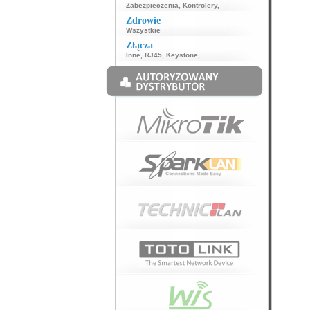
Zabezpieczenia
,
Kontrolery
,
Zdrowie
Wszystkie
Złącza
Inne
,
RJ45
,
Keystone
,