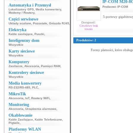
IP-COM M20-8
Automatyka i Przemysł
Producent:
IP-COM
Lokalizatory GPS
,
Media konwertery
,
Modemy / Routery
,
5-portowy gigabitowy
Części serwisowe
Dostępność:
Układy scalone
,
Pozostałe
,
Gniazda RJ45
,
Chwilowy brak
towaru
Elektryka
Kable zasilające
,
Puszki
,
Inteligentny dom
Produktów: 2
Wszystkie
Formy płatności, które obsług
Karty sieciowe
Wszystkie
Komputery
Zasilacze
,
Akcesoria
,
Pamięci RAM
,
Kontrolery sieciowe
Wszystkie
Media konwertery
RS-232/RS-485
,
PLC
,
MikroTik
Akcesoria
,
IoT
,
Routery WiFi
,
Monitoring
Akcesoria
,
Urządzenia alarmowe
,
Okablowanie
Kable Zasilające
,
Kable Telefoniczne
,
Pigtaile
,
Platformy WLAN