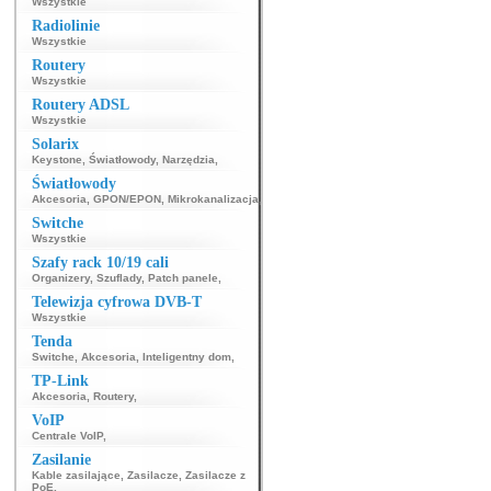
Wszystkie
Radiolinie
Wszystkie
Routery
Wszystkie
Routery ADSL
Wszystkie
Solarix
Keystone
,
Światłowody
,
Narzędzia
,
Światłowody
Akcesoria
,
GPON/EPON
,
Mikrokanalizacja
,
Switche
Wszystkie
Szafy rack 10/19 cali
Organizery
,
Szuflady
,
Patch panele
,
Telewizja cyfrowa DVB-T
Wszystkie
Tenda
Switche
,
Akcesoria
,
Inteligentny dom
,
TP-Link
Akcesoria
,
Routery
,
VoIP
Centrale VoIP
,
Zasilanie
Kable zasilające
,
Zasilacze
,
Zasilacze z
PoE
,