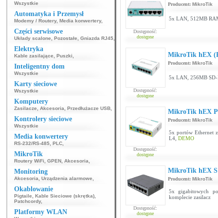
Wszystkie
Producent:
MikroTik
Automatyka i Przemysł
5x LAN, 512MB RAM 
Modemy / Routery
,
Media konwertery
,
Części serwisowe
Dostępność:
dostępne
Układy scalone
,
Pozostałe
,
Gniazda RJ45
,
Elektryka
MikroTik hEX (
Kable zasilające
,
Puszki
,
Producent:
MikroTik
Inteligentny dom
Wszystkie
5x LAN, 256MB SD-R
Karty sieciowe
Dostępność:
Wszystkie
dostępne
Komputery
Zasilacze
,
Akcesoria
,
Przedłużacze USB
,
MikroTik hEX P
Kontrolery sieciowe
Producent:
MikroTik
Wszystkie
5x portów Ethernet
Media konwertery
L4,
DEMO
RS-232/RS-485
,
PLC
,
Dostępność:
MikroTik
dostępne
Routery WiFi
,
GPEN
,
Akcesoria
,
MikroTik hEX S
Monitoring
Akcesoria
,
Urządzenia alarmowe
,
Producent:
MikroTik
Okablowanie
5x gigabitowych p
Pigtaile
,
Kable Sieciowe (skrętka)
,
komplecie zasilacz
Patchcordy
,
Dostępność:
Platformy WLAN
dostępne