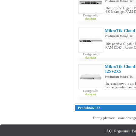
Producent:
MikroTik
16x portów Gigabit E
4 GB pamięci RAM DD
Dostępność:
dostępne
MikroTik Cloud
Producent:
MikroTik
16x portów Gigabit E
RAM DDR4, RouterOS
Dostępność:
dostępne
MikroTik Cloud
12S+2XS
Producent:
MikroTik
1x gigabitowy port 
zasilacze redundant
Dostępność:
dostępne
Produktów: 22
Formy płatności, które obsług
FAQ
|
Regulamin
|
Po