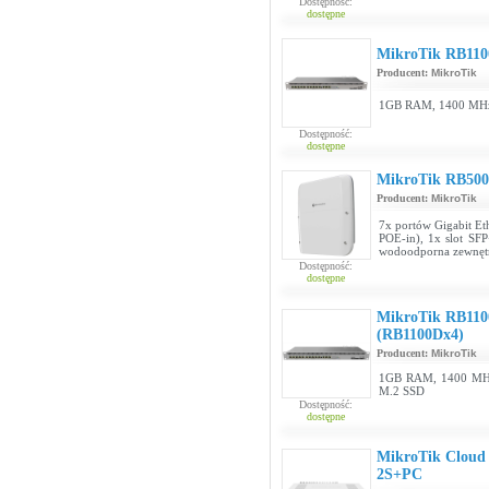
Dostępność:
dostępne
MikroTik RB110
Producent:
MikroTik
1GB RAM, 1400 MHz 
Dostępność:
dostępne
MikroTik RB50
Producent:
MikroTik
7x portów Gigabit Eth
POE-in), 1x slot SF
wodoodporna zewnęt
Dostępność:
dostępne
MikroTik RB110
(RB1100Dx4)
Producent:
MikroTik
1GB RAM, 1400 MHz
M.2 SSD
Dostępność:
dostępne
MikroTik Cloud
2S+PC