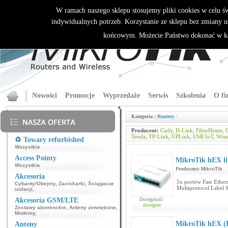
W ramach naszego sklepu stosujemy pliki cookies w celu 
indywidualnych potrzeb. Korzystanie ze sklepu bez zmiany u
końcowym. Możecie Państwo dokonać w ka
Nowości
Promocje
Wyprzedaże
Serwis
Szkolenia
O fi
Kategoria :
Routery
/
Producent:
Cudy
,
D-Link
,
FiberHome
,
G
Tenda
,
TP-Link
,
UPLink
,
USR IoT
,
Wisn
♻️ Towary refurbished
Wszystkie
Access Pointy
MikroTik hEX li
Wszystkie
Producent:
MikroTik
Akcesoria
5x portów Fast Ethe
Cybanty/Obejmy
,
Zaciskarki
,
Ściągacze
Multiprotocol Label 
izolacji
,
Akcesoria GSM/LTE
Dostępność:
dostępne
Zestawy abonenckie
,
Anteny zewnętrzne
,
Modemy
,
MikroTik hEX 
Anteny