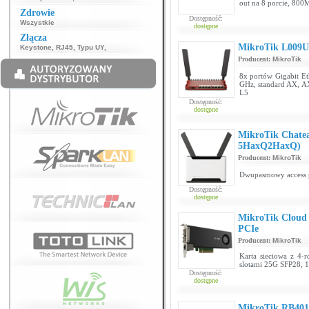
out na 8 porcie, 8
Zdrowie
Dostępność:
Wszystkie
dostępne
Złącza
MikroTik L009
Keystone
,
RJ45
,
Typu UY
,
Producent:
MikroTik
8x portów Gigabit Et
GHz, standard AX, 
L5
Dostępność:
dostępne
MikroTik Chate
5HaxQ2HaxQ)
Producent:
MikroTik
Dwupasmowy access p
Dostępność:
dostępne
MikroTik Cloud
PCIe
Producent:
MikroTik
Karta sieciowa z 4
slotami 25G SFP28, 1
Dostępność:
dostępne
MikroTik RB40