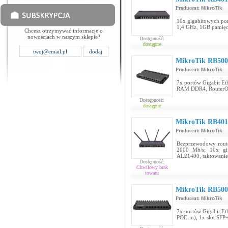
Producent:
MikroTik
10x gigabitowych por
1,4 GHz, 1GB pamię
Chcesz otrzymywać informacje o
nowościach w naszym sklepie?
Dostępność:
dostępne
MikroTik RB50
Producent:
MikroTik
7x portów Gigabit Eth
RAM DDR4, RouterOS
Dostępność:
dostępne
MikroTik RB40
Producent:
MikroTik
Bezprzewodowy route
2000 Mb/s; 10x gig
AL21400, taktowanie
Dostępność:
Chwilowy brak
towaru
MikroTik RB50
Producent:
MikroTik
7x portów Gigabit Eth
POE-in), 1x slot SFP