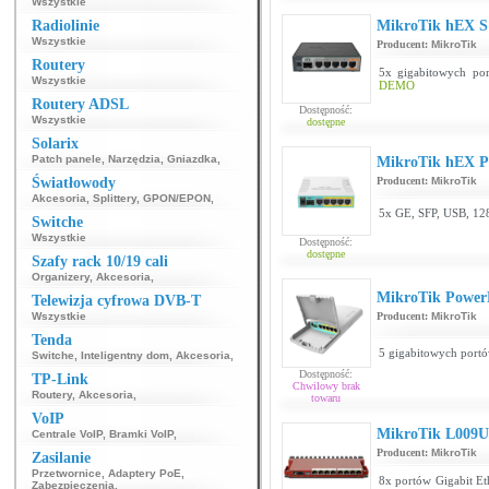
Wszystkie
Radiolinie
MikroTik hEX S
Wszystkie
Producent:
MikroTik
Routery
5x gigabitowych po
Wszystkie
DEMO
Routery ADSL
Dostępność:
Wszystkie
dostępne
Solarix
Patch panele
,
Narzędzia
,
Gniazdka
,
MikroTik hEX 
Światłowody
Producent:
MikroTik
Akcesoria
,
Splittery
,
GPON/EPON
,
5x GE, SFP, USB, 12
Switche
Wszystkie
Dostępność:
dostępne
Szafy rack 10/19 cali
Organizery
,
Akcesoria
,
MikroTik Power
Telewizja cyfrowa DVB-T
Wszystkie
Producent:
MikroTik
Tenda
5 gigabitowych port
Switche
,
Inteligentny dom
,
Akcesoria
,
Dostępność:
TP-Link
Chwilowy brak
Routery
,
Akcesoria
,
towaru
VoIP
MikroTik L009
Centrale VoIP
,
Bramki VoIP
,
Producent:
MikroTik
Zasilanie
Przetwornice
,
Adaptery PoE
,
8x portów Gigabit Et
Zabezpieczenia
,