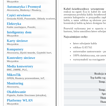
Wszystkie
Automatyka i Przemysł
Kabel światłowodowy wewnętrzn
Akcesoria
,
Modemy / Routery
,
reakcji na ogień Eca to kabel do zas
zewnętrzna powłoka kabla światłowod
Części serwisowe
zawiera halogenów w przypadku zapł
Gniazda RJ45
,
Pozostałe
,
Układy scalone
,
kabla, a same włókna są ułożone pom
konstrukcji kabla są łatwo dostępne be
Elektryka
Kable zasilające
,
Puszki
,
Przewód wykonany jest w oparciu o 
kartonu, która umożliwa łatwe odwijan
Inteligentny dom
Wszystkie
Najważniejsze cechy:
Karty sieciowe
łatwe odwijanie kabla
Wszystkie
włókno G.657A1
Komputery
uniwersalne zastosowanie -
Akcesoria
,
Dyski twarde
,
Czytniki kart
,
100% dielektryczny, nie zawie
Kontrolery sieciowe
wytrzymałość na rozciąganie
Wszystkie
Media konwertery
BNC
,
2WIRE
,
PLC
,
Reakcja n
MikroTik
Typ kabla wg
GPEN
,
Routery przewodowe
,
IoT
,
Temp.
Monitoring
Akcesoria
,
Temp.
Okablowanie
Spe
Pigtaile
,
Kable Sieciowe (skrętka)
,
Tłum
Platformy WLAN
Tłum
Wszystkie