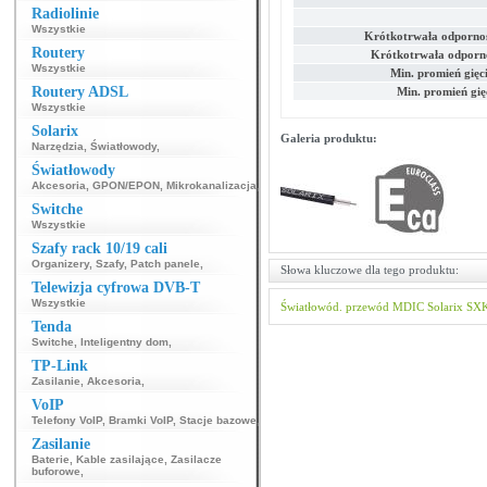
Radiolinie
Wszystkie
Krótkotrwała odpornoś
Routery
Krótkotrwała odporno
Wszystkie
Min. promień gięc
Routery ADSL
Min. promień gię
Wszystkie
Solarix
Galeria produktu:
Narzędzia
,
Światłowody
,
Światłowody
Akcesoria
,
GPON/EPON
,
Mikrokanalizacja
,
Switche
Wszystkie
Szafy rack 10/19 cali
Organizery
,
Szafy
,
Patch panele
,
Słowa kluczowe dla tego produktu:
Telewizja cyfrowa DVB-T
Wszystkie
Światłowód. przewód
MDIC
Solarix
SXK
Tenda
Switche
,
Inteligentny dom
,
TP-Link
Zasilanie
,
Akcesoria
,
VoIP
Telefony VoIP
,
Bramki VoIP
,
Stacje bazowe
,
Zasilanie
Baterie
,
Kable zasilające
,
Zasilacze
buforowe
,