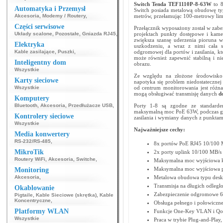
Switch Tenda
TEF1110P-8-63W
to 
Automatyka i Przemysł
Switch posiada metalową obudowę typ
Akcesoria
,
Modemy / Routery
,
metrów, przełamując 100-metrowy limi
Części serwisowe
Przełącznik wyposażony został w zabe
Układy scalone
,
Pozostałe
,
Gniazda RJ45
,
projektach punkty dostępowe i kamer
zwiększa szansę uderzenia pioruna w
Elektryka
uszkodzeniu, a wraz z nimi cała si
Kable zasilające
,
Puszki
,
odgromowej dla portów i zasilania, k
może również zapewnić stabilną i ni
Inteligentny dom
obrazu.
Wszystkie
Ze względu na złożone środowisko 
Karty sieciowe
napotyka się problem niedostatecznej 
Wszystkie
od centrum monitorowania jest różna.
mogą obsługiwać transmisję danych
d
Komputery
Bluetooth
,
Akcesoria
,
Przedłużacze USB
,
Porty 1-8 są zgodne ze standardem
maksymalną moc PoE 63W, podczas gd
Kontrolery sieciowe
zasilania i wymiany danych z punkta
Wszystkie
Najważniejsze cechy:
Media konwertery
RS-232/RS-485
,
8x portów PoE RJ45 10/100 Mb
MikroTik
2x porty uplink 10/100 MB/s
Routery WiFi
,
Akcesoria
,
Switche
,
Maksymalna moc wyjściowa k
Maksymalna moc wyjściowa p
Monitoring
Akcesoria
,
Metalowa obudowa typu desk
Transmisja na długich odległo
Okablowanie
Zabezpieczenie odgromowe 
Pigtaile
,
Kable Sieciowe (skrętka)
,
Kable
Koncentryczne
,
Obsługa pełnego i połowicz
Platformy WLAN
Funkcje One-Key VLAN i Qo
Wszystkie
Praca w trybie Plug-and-Play,