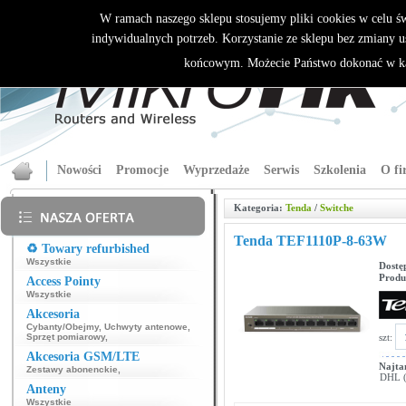
W ramach naszego sklepu stosujemy pliki cookies w celu 
indywidualnych potrzeb. Korzystanie ze sklepu bez zmiany u
końcowym. Możecie Państwo dokonać w ka
Nowości
Promocje
Wyprzedaże
Serwis
Szkolenia
O fi
Kategoria:
Tenda
/
Switche
Tenda TEF1110P-8-63W
♻️ Towary refurbished
Wszystkie
Dostę
Produ
Access Pointy
Wszystkie
Akcesoria
Cybanty/Obejmy
,
Uchwyty antenowe
,
szt:
Sprzęt pomiarowy
,
Akcesoria GSM/LTE
Najta
Zestawy abonenckie
,
DHL (p
Anteny
Wszystkie