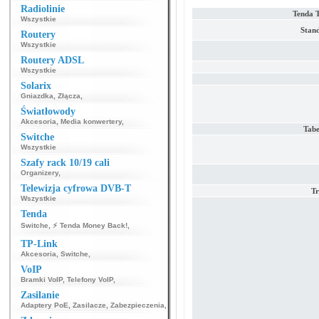
Radiolinie
Tenda 
Wszystkie
Stand
Routery
Wszystkie
Routery ADSL
Wszystkie
Solarix
Gniazdka
,
Złącza
,
Światłowody
Akcesoria
,
Media konwertery
,
Tab
Switche
Wszystkie
Szafy rack 10/19 cali
Organizery
,
Telewizja cyfrowa DVB-T
Tr
Wszystkie
Tenda
Switche
,
⚡ Tenda Money Back!
,
TP-Link
Akcesoria
,
Switche
,
VoIP
Bramki VoIP
,
Telefony VoIP
,
Zasilanie
Adaptery PoE
,
Zasilacze
,
Zabezpieczenia
,