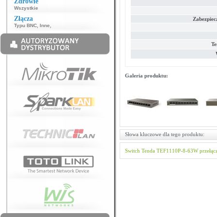
Zdrowie
Wszystkie
Złącza
Zabezpiec
Typu BNC
,
Inne
,
Te
Galeria produktu:
Słowa kluczowe dla tego produktu:
Switch
Tenda
TEF1110P-8-63W
przełąc