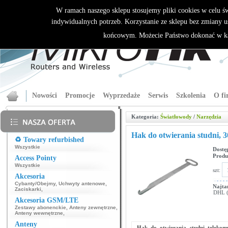
W ramach naszego sklepu stosujemy pliki cookies w celu 
indywidualnych potrzeb. Korzystanie ze sklepu bez zmiany u
końcowym. Możecie Państwo dokonać w ka
Nowości
Promocje
Wyprzedaże
Serwis
Szkolenia
O fi
Kategoria:
Światłowody
/
Narzędzia
Hak do otwierania studni, 
♻️ Towary refurbished
Wszystkie
Dostę
Produ
Access Pointy
Wszystkie
szt:
Akcesoria
Cybanty/Obejmy
,
Uchwyty antenowe
,
Najta
Zaciskarki
,
DHL (p
Akcesoria GSM/LTE
Zestawy abonenckie
,
Anteny zewnętrzne
,
Anteny wewnętrzne
,
Anteny
Hak do otwierania studni telekom