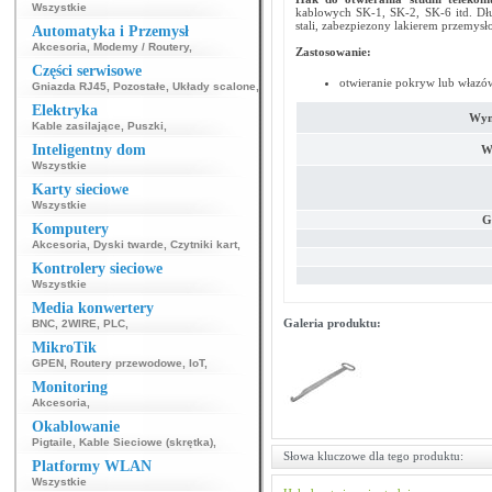
Wszystkie
kablowych SK-1, SK-2, SK-6 itd. Dłu
stali, zabezpiezony lakierem przemys
Automatyka i Przemysł
Akcesoria
,
Modemy / Routery
,
Zastosowanie:
Części serwisowe
otwieranie pokryw lub włazów
Gniazda RJ45
,
Pozostałe
,
Układy scalone
,
Elektryka
Wym
Kable zasilające
,
Puszki
,
Inteligentny dom
W
Wszystkie
Karty sieciowe
Wszystkie
G
Komputery
Akcesoria
,
Dyski twarde
,
Czytniki kart
,
Kontrolery sieciowe
Wszystkie
Media konwertery
Galeria produktu:
BNC
,
2WIRE
,
PLC
,
MikroTik
GPEN
,
Routery przewodowe
,
IoT
,
Monitoring
Akcesoria
,
Okablowanie
Pigtaile
,
Kable Sieciowe (skrętka)
,
Słowa kluczowe dla tego produktu:
Platformy WLAN
Wszystkie