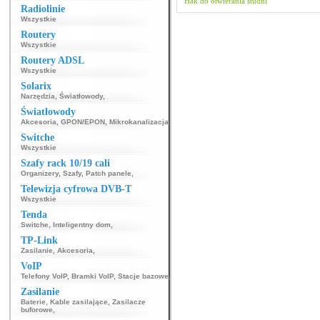
Hak do otwierania studni
Radiolinie
Wszystkie
Routery
Wszystkie
Routery ADSL
Wszystkie
Solarix
Narzędzia
,
Światłowody
,
Światłowody
Akcesoria
,
GPON/EPON
,
Mikrokanalizacja
,
Switche
Wszystkie
Szafy rack 10/19 cali
Organizery
,
Szafy
,
Patch panele
,
Telewizja cyfrowa DVB-T
Wszystkie
Tenda
Switche
,
Inteligentny dom
,
TP-Link
Zasilanie
,
Akcesoria
,
VoIP
Telefony VoIP
,
Bramki VoIP
,
Stacje bazowe
,
Zasilanie
Baterie
,
Kable zasilające
,
Zasilacze
buforowe
,