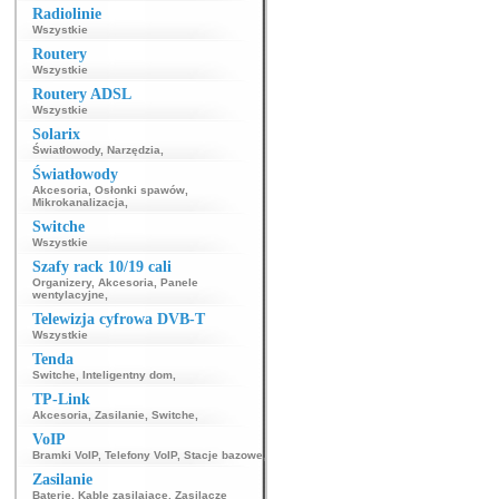
Radiolinie
Wszystkie
Routery
Wszystkie
Routery ADSL
Wszystkie
Solarix
Światłowody
,
Narzędzia
,
Światłowody
Akcesoria
,
Osłonki spawów
,
Mikrokanalizacja
,
Switche
Wszystkie
Szafy rack 10/19 cali
Organizery
,
Akcesoria
,
Panele
wentylacyjne
,
Telewizja cyfrowa DVB-T
Wszystkie
Tenda
Switche
,
Inteligentny dom
,
TP-Link
Akcesoria
,
Zasilanie
,
Switche
,
VoIP
Bramki VoIP
,
Telefony VoIP
,
Stacje bazowe
,
Zasilanie
Baterie
,
Kable zasilające
,
Zasilacze