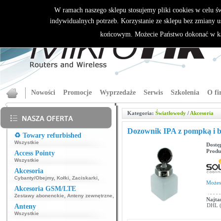
W ramach naszego sklepu stosujemy pliki cookies w celu 
indywidualnych potrzeb. Korzystanie ze sklepu bez zmiany u
końcowym. Możecie Państwo dokonać w ka
Nowości
Promocje
Wyprzedaże
Serwis
Szkolenia
O fi
Kategoria:
Światłowody
/
Akcesoria
Dozownik IPA z pompką i 
♻️ Towary refurbished
Wszystkie
Dostę
Produ
Access Pointy
Wszystkie
Akcesoria
Cybanty/Obejmy
,
Kołki
,
Zaciskarki
,
Może
Akcesoria GSM/LTE
Zestawy abonenckie
,
Anteny zewnętrzne
,
Najta
DHL (p
Anteny
Wszystkie