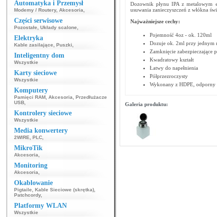
Automatyka i Przemysł
Dozownik płynu IPA z metalowym el
usuwania zanieczyszczeń z włókna świ
Modemy / Routery
,
Akcesoria
,
Części serwisowe
Najważniejsze cechy:
Pozostałe
,
Układy scalone
,
Pojemność 4oz - ok. 120ml
Elektryka
Dozuje ok. 2ml przy jednym n
Kable zasilające
,
Puszki
,
Zamknięcie zabezpieczające p
Inteligentny dom
Kwadratowy kształt
Wszystkie
Łatwy do napełnienia
Karty sieciowe
Półprzezroczysty
Wszystkie
Wykonany z HDPE, odporny n
Komputery
Pamięci RAM
,
Akcesoria
,
Przedłużacze
USB
,
Galeria produktu:
Kontrolery sieciowe
Wszystkie
Media konwertery
2WIRE
,
PLC
,
MikroTik
Akcesoria
,
Monitoring
Akcesoria
,
Okablowanie
Pigtaile
,
Kable Sieciowe (skrętka)
,
Patchcordy
,
Platformy WLAN
Wszystkie