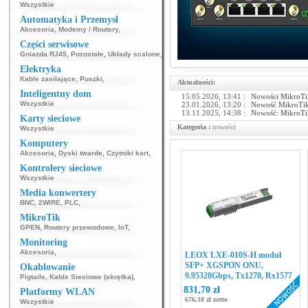
Wszystkie
Automatyka i Przemysł
Akcesoria
,
Modemy / Routery
,
Części serwisowe
Gniazda RJ45
,
Pozostałe
,
Układy scalone
,
Elektryka
Kable zasilające
,
Puszki
,
Aktualności:
Inteligentny dom
15.05.2026, 13:41 :
Nowości MikroT
Wszystkie
23.01.2026, 13:20 :
Nowość MikroTik:
13.11.2025, 14:38 :
Nowość: MikroTik
Karty sieciowe
Kategoria :
nowości
Wszystkie
Komputery
Akcesoria
,
Dyski twarde
,
Czytniki kart
,
Kontrolery sieciowe
Wszystkie
Media konwertery
BNC
,
2WIRE
,
PLC
,
MikroTik
GPEN
,
Routery przewodowe
,
IoT
,
Monitoring
Akcesoria
,
LEOX LXE-010S-H moduł
SFP+ XGSPON ONU,
Okablowanie
9.95328Gbps, Tx1270, Rx1577
Pigtaile
,
Kable Sieciowe (skrętka)
,
831,70 zł
Platformy WLAN
676,18 zł netto
Wszystkie