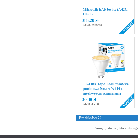
MikroTik hAP be lite (A42G-
HbeP)
285,20 zł
231,87 zł netto
TP-Link Tapo L610 żarówka
punktowa Smart Wi-Fi z
możliwością ściemniania
30,30 zł
24,63 zł netto
Produktów: 22
Formy płatności, które obsług