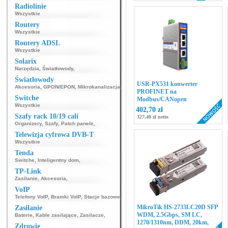
Radiolinie
Wszystkie
Routery
Wszystkie
Routery ADSL
Wszystkie
Solarix
Narzędzia
,
Światłowody
,
Światłowody
USR-PX531 konwerter
Akcesoria
,
GPON/EPON
,
Mikrokanalizacja
,
PROFINET na
Switche
Modbus/CANopen
Wszystkie
402,70 zł
Szafy rack 10/19 cali
327,40 zł netto
Organizery
,
Szafy
,
Patch panele
,
Telewizja cyfrowa DVB-T
Wszystkie
Tenda
Switche
,
Inteligentny dom
,
TP-Link
Zasilanie
,
Akcesoria
,
VoIP
Telefony VoIP
,
Bramki VoIP
,
Stacje bazowe
,
MikroTik HS-2733LC20D SFP
Zasilanie
WDM, 2.5Gbps, SM LC,
Baterie
,
Kable zasilające
,
Zasilacze
,
1270/1310nm, DDM, 20km,
Zdrowie