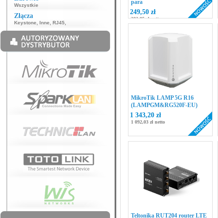
para
Wszystkie
249,50 zł
Złącza
202,85 zł netto
Keystone
,
Inne
,
RJ45
,
MikroTik LAMP 5G R16
(LAMPGM&RG520F-EU)
1 343,20 zł
1 092,03 zł netto
Teltonika RUT204 router LTE