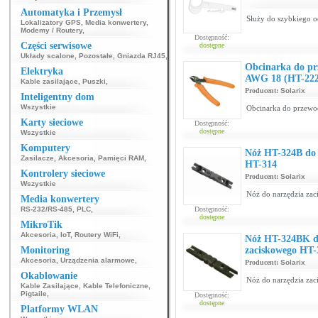
Automatyka i Przemysł
Służy do szybkiego o
Lokalizatory GPS
,
Media konwertery
,
Modemy / Routery
,
Dostępność:
Części serwisowe
dostępne
Układy scalone
,
Pozostałe
,
Gniazda RJ45
,
Obcinarka do pr
Elektryka
AWG 18 (HT-222
Kable zasilające
,
Puszki
,
Producent:
Solarix
Inteligentny dom
Wszystkie
Obcinarka do przewo
Karty sieciowe
Dostępność:
dostępne
Wszystkie
Komputery
Nóż HT-324B do z
Zasilacze
,
Akcesoria
,
Pamięci RAM
,
HT-314
Kontrolery sieciowe
Producent:
Solarix
Wszystkie
Nóż do narzędzia za
Media konwertery
RS-232/RS-485
,
PLC
,
Dostępność:
dostępne
MikroTik
Akcesoria
,
IoT
,
Routery WiFi
,
Nóż HT-324BK do
Monitoring
zaciskowego HT-
Akcesoria
,
Urządzenia alarmowe
,
Producent:
Solarix
Okablowanie
Nóż do narzędzia za
Kable Zasilające
,
Kable Telefoniczne
,
Pigtaile
,
Dostępność:
dostępne
Platformy WLAN