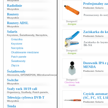
Wszystkie
Profesjonalny za
Radiolinie
Producent:
Solarix
Wszystkie
Routery
Przeznaczony do noż
Wszystkie
Dostępność:
Routery ADSL
dostępne
Wszystkie
Solarix
Zaciskarka do 
Keystone
,
Światłowody
,
Narzędzia
,
Producent:
Solarix
Gniazdka
Zaciskarka do keysto
Keystone
BK-NA
Narzędzia
Dostępność:
Okablowanie miedziane
dostępne
Patch panele
Światłowody
Dozownik IPA z 
Złącza
MENDA
Światłowody
Producent:
Solarix
Akcesoria
,
GPON/EPON
,
Mikrokanalizacja
,
Switche
Dostępność:
Chwilowy brak
Wszystkie
towaru
Szafy rack 10/19 cali
Organizery
,
Szuflady
,
Patch panele
,
Czyścik automat
Telewizja cyfrowa DVB-T
(SC, FC, ST, L
Wszystkie
Producent:
Solarix
Tenda