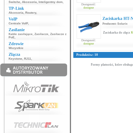
Switche
,
Akcesoria
,
Inteligentny dom
,
Dostępność:
dostępne
TP-Link
Akcesoria
,
Routery
,
Zaciskarka HT-
VoIP
Centrale VoIP
,
Producent:
Solarix
Zasilanie
Zaciskarka do złącz
K
Kable zasilające
,
Zasilacze
,
Zasilacze z
PoE
,
Dostępność:
Zdrowie
dostępne
Wszystkie
Złącza
Produktów: 10
Keystone
,
RJ11
,
Formy płatności, które obsług