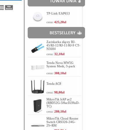
TP-Link EAP653
cena:
425,20zł
Zaciskarka złączy RJ-
45/RJ-12/RJ-11/RJ-9 CT-
N5684
cena:
32,10zł
Tenda Nova MW5G
System Mesh, 3-pack
cena:
308,10zł
Tenda AC8
cena:
98,00zł
MikroTik hAP ac2
(RBD52G-5HacD2HnD-
TC)
cena:
280,10zł
MikroTik Cloud Router
Switch CRS326-24G-
2S+RM