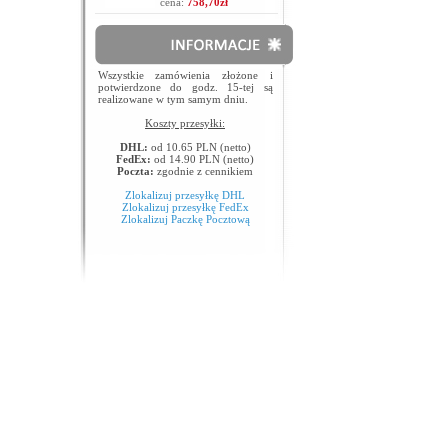
cena:
758,70zł
Wszystkie zamówienia złożone i
potwierdzone do godz. 15-tej są
realizowane w tym samym dniu.
Koszty przesyłki:
DHL:
od 10.65 PLN (netto)
FedEx:
od 14.90 PLN (netto)
Poczta:
zgodnie z cennikiem
Zlokalizuj przesyłkę DHL
Zlokalizuj przesyłkę FedEx
Zlokalizuj Paczkę Pocztową