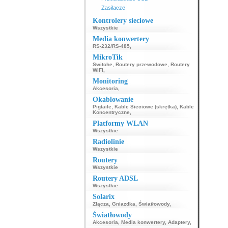
Zasilacze
Kontrolery sieciowe
Wszystkie
Media konwertery
RS-232/RS-485
,
MikroTik
Switche
,
Routery przewodowe
,
Routery
WiFi
,
Monitoring
Akcesoria
,
Okablowanie
Pigtaile
,
Kable Sieciowe (skrętka)
,
Kable
Koncentryczne
,
Platformy WLAN
Wszystkie
Radiolinie
Wszystkie
Routery
Wszystkie
Routery ADSL
Wszystkie
Solarix
Złącza
,
Gniazdka
,
Światłowody
,
Światłowody
Akcesoria
,
Media konwertery
,
Adaptery
,