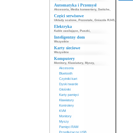
Automatyka i Przemysł
Akcesoria
,
Media konwertery
,
Switche
,
Części serwisowe
Układy scalone
,
Pozostałe
,
Gniazda RJ45
,
Elektryka
Kable zasilające
,
Puszki
,
Inteligentny dom
Wszystkie
Karty sieciowe
Wszystkie
Komputery
Monitory
,
Klawiatury
,
Myszy
,
Akcesoria
Bluetooth
Czytniki kart
Dyski twarde
Głośniki
Karty pamięci
Klawiatury
Kontrolery
KVM
Monitory
Myszy
Pamięci RAM
Przedłużacze USB