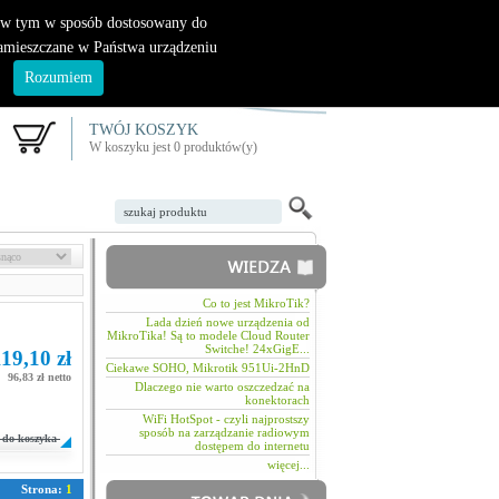
|
nowy klient
logowanie
, w tym w sposób dostosowany do
zamieszczane w Państwa urządzeniu
.
Rozumiem
TWÓJ KOSZYK
W koszyku jest 0 produktów(y)
Co to jest MikroTik?
Lada dzień nowe urządzenia od
MikroTika! Są to modele Cloud Router
Switche! 24xGigE...
19,10 zł
Ciekawe SOHO, Mikrotik 951Ui-2HnD
96,83 zł netto
Dlaczego nie warto oszczedzać na
konektorach
WiFi HotSpot - czyli najprostszy
sposób na zarządzanie radiowym
do koszyka
dostępem do internetu
więcej...
Strona:
1