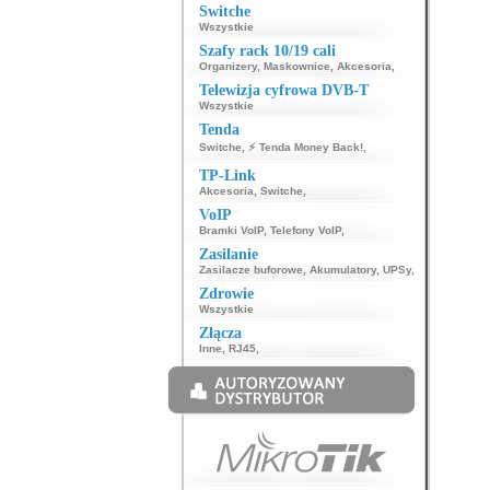
Switche
Wszystkie
Szafy rack 10/19 cali
Organizery
,
Maskownice
,
Akcesoria
,
Telewizja cyfrowa DVB-T
Wszystkie
Tenda
Switche
,
⚡ Tenda Money Back!
,
TP-Link
Akcesoria
,
Switche
,
VoIP
Bramki VoIP
,
Telefony VoIP
,
Zasilanie
Zasilacze buforowe
,
Akumulatory
,
UPSy
,
Zdrowie
Wszystkie
Złącza
Inne
,
RJ45
,