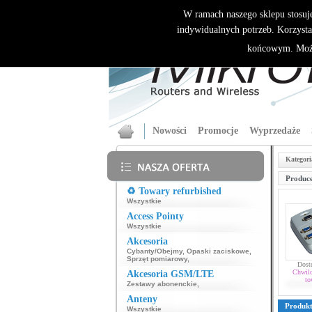
W ramach naszego sklepu stosuj
indywidualnych potrzeb. Korzysta
końcowym. Może
Nowości
Promocje
Wyprzedaże
Kategori
Produce
♻️ Towary refurbished
Wszystkie
Access Pointy
Wszystkie
Akcesoria
Cybanty/Obejmy
,
Opaski zaciskowe
,
Sprzęt pomiarowy
,
Dost
Chwil
Akcesoria GSM/LTE
to
Zestawy abonenckie
,
Anteny
Produk
Wszystkie