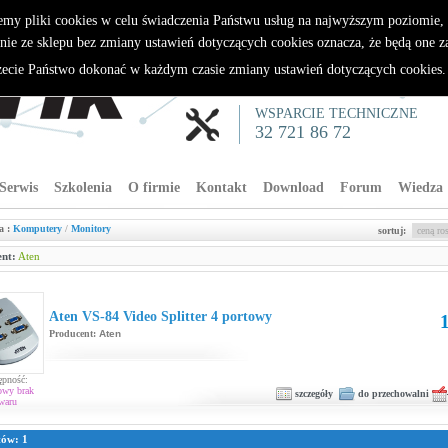
emy pliki cookies w celu świadczenia Państwu usług na najwyższym poziomie
nie ze sklepu bez zmiany ustawień dotyczących cookies oznacza, że będą one 
cie Państwo dokonać w każdym czasie zmiany ustawień dotyczących cookies
WSPARCIE TECHNICZNE
32 721 86 72
Serwis
Szkolenia
O firmie
Kontakt
Download
Forum
Wiedza
a :
Komputery
/
Monitory
sortuj:
nt:
Aten
Aten VS-84 Video Splitter 4 portowy
1
Producent:
Aten
ępność:
owy brak
szczegóły
do przechowalni
waru
tów: 1