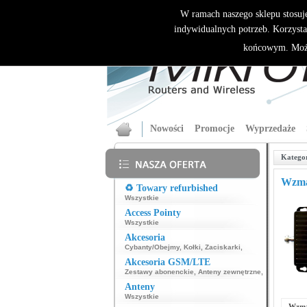
W ramach naszego sklepu stosuj
indywidualnych potrzeb. Korzysta
końcowym. Może
Nowości
Promocje
Wyprzedaże
Katego
Wzma
♻️ Towary refurbished
Wszystkie
Access Pointy
Wszystkie
Akcesoria
Cybanty/Obejmy
,
Kołki
,
Zaciskarki
,
Akcesoria GSM/LTE
Zestawy abonenckie
,
Anteny zewnętrzne
,
Anteny
Wszystkie
Wzma