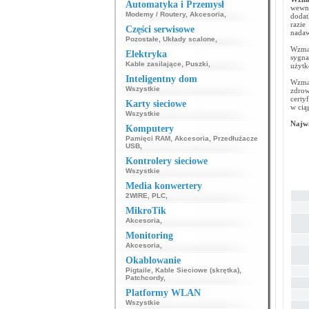
Automatyka i Przemysł
wewn
Modemy / Routery
,
Akcesoria
,
dodat
razie
Części serwisowe
nadaw
Pozostałe
,
Układy scalone
,
Wzmac
Elektryka
sygna
Kable zasilające
,
Puszki
,
użytk
Inteligentny dom
Wzma
Wszystkie
zdrow
certy
Karty sieciowe
w cią
Wszystkie
Najwa
Komputery
Pamięci RAM
,
Akcesoria
,
Przedłużacze
USB
,
Kontrolery sieciowe
Wszystkie
Media konwertery
2WIRE
,
PLC
,
MikroTik
Akcesoria
,
Monitoring
Akcesoria
,
Okablowanie
Pigtaile
,
Kable Sieciowe (skrętka)
,
Patchcordy
,
Platformy WLAN
Wszystkie