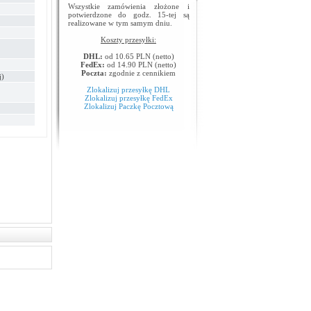
Wszystkie zamówienia złożone i
potwierdzone do godz. 15-tej są
realizowane w tym samym dniu.
Koszty przesyłki:
DHL:
od 10.65 PLN (netto)
FedEx:
od 14.90 PLN (netto)
Poczta:
zgodnie z cennikiem
j)
Zlokalizuj przesyłkę DHL
Zlokalizuj przesyłkę FedEx
Zlokalizuj Paczkę Pocztową