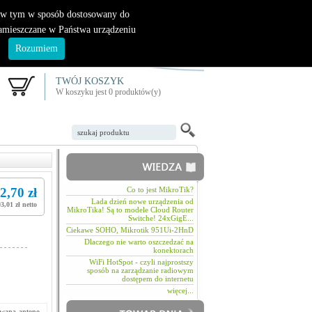
|
nowy klient
logowanie
, w tym w sposób dostosowany do
zamieszczane w Państwa urządzeniu
.
Rozumiem
TWÓJ KOSZYK
W koszyku jest 0 produktów(y)
2,70 zł
Co to jest MikroTik?
Lada dzień nowe urządzenia od
3,01 zł netto
MikroTika! Są to modele Cloud Router
Switche! 24xGigE...
Ciekawe SOHO, Mikrotik 951Ui-2HnD
Dlaczego nie warto oszczedzać na
konektorach
WiFi HotSpot - czyli najprostszy
sposób na zarządzanie radiowym
dostępem do internetu
więcej...
waną antenę