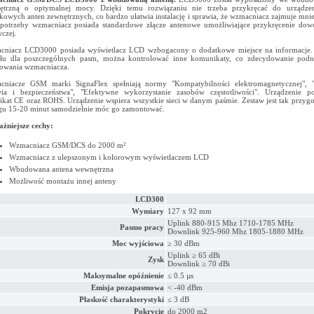
ętrzną o optymalnej mocy. Dzięki temu rozwiązaniu nie trzeba przykręcać do urządze
kowych anten zewnętrznych, co bardzo ułatwia instalację i sprawia, że wzmacniacz zajmuje mnie
 potrzeby wzmacniacz posiada standardowe złącze antenowe umożliwiające przykręcenie dow
czej.
niacz LCD3000 posiada wyświetlacz LCD wzbogacony o dodatkowe miejsce na informacje. 
łu dla poszczególnych pasm, można kontrolować inne komunikaty, co zdecydowanie podn
owania wzmacniacza.
cniacze GSM marki SignaFlex spełniają normy "Kompatybilności elektromagnetycznej", 
ia i bezpieczeństwa", "Efektywne wykorzystanie zasobów częstotliwości". Urządzenie po
fikat CE oraz ROHS. Urządzenie wspiera wszystkie sieci w danym paśmie. Zestaw jest tak przyg
gu 15-20 minut samodzielnie móc go zamontować.
żniejsze cechy:
Wzmacniacz GSM/DCS do 2000 m²
Wzmacniacz z ulepszonym i kolorowym wyświetlaczem LCD
Wbudowana antena wewnętrzna
Możliwość montażu innej anteny
LCD300
Wymiary
127 x 92 mm
Uplink 880-915 Mhz 1710-1785 MHz
Pasmo pracy
Downlink 925-960 Mhz 1805-1880 MHz
Moc wyjściowa
≥ 30 dBm
Uplink ≥ 65 dBi
Zysk
Downlink ≥ 70 dBi
Maksymalne opóźnienie
≤ 0.5 µs
Emisja pozapasmowa
< -40 dBm
Płaskość charakterystyki
≤ 3 dB
Pokrycie
do 2000 m2