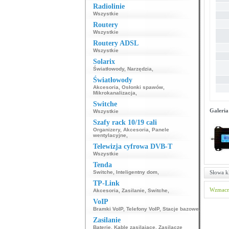
Radiolinie
Wszystkie
Routery
Wszystkie
Routery ADSL
Wszystkie
Solarix
Światłowody
,
Narzędzia
,
Światłowody
Akcesoria
,
Osłonki spawów
,
Mikrokanalizacja
,
Switche
Galeria
Wszystkie
Szafy rack 10/19 cali
Organizery
,
Akcesoria
,
Panele
wentylacyjne
,
Telewizja cyfrowa DVB-T
Wszystkie
Tenda
Switche
,
Inteligentny dom
,
Słowa k
TP-Link
Wzmacn
Akcesoria
,
Zasilanie
,
Switche
,
VoIP
Bramki VoIP
,
Telefony VoIP
,
Stacje bazowe
,
Zasilanie
Baterie
,
Kable zasilające
,
Zasilacze