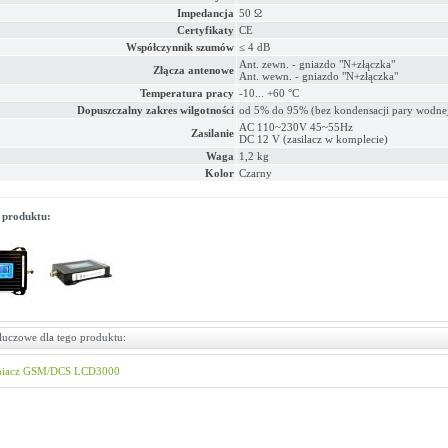
Impedancja
50 Ω
Certyfikaty
CE
Współczynnik szumów
≤ 4 dB
Ant. zewn. - gniazdo "N+złączka"
Złącza antenowe
Ant. wewn. - gniazdo "N+złączka"
Temperatura pracy
-10... +60 °C
Dopuszczalny zakres wilgotności
od 5% do 95% (bez kondensacji pary wodne
AC 110~230V 45~55Hz
Zasilanie
DC 12 V (zasilacz w komplecie)
Waga
1,2 kg
Kolor
Czarny
 produktu:
luczowe dla tego produktu:
iacz
GSM/DCS
LCD3000