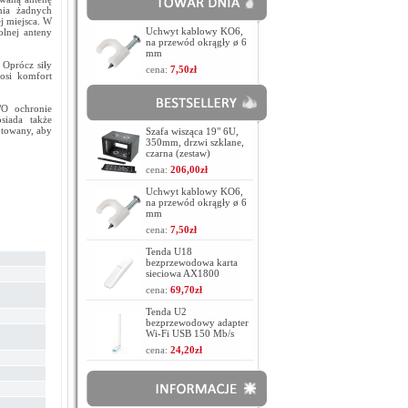
nia żadnych
j miejsca. W
Uchwyt kablowy KO6,
olnej anteny
na przewód okrągły ø 6
mm
Oprócz siły
cena:
7,50zł
osi komfort
"O ochronie
siada także
otowany, aby
Szafa wisząca 19" 6U,
350mm, drzwi szklane,
czarna (zestaw)
cena:
206,00zł
Uchwyt kablowy KO6,
na przewód okrągły ø 6
mm
cena:
7,50zł
Tenda U18
bezprzewodowa karta
sieciowa AX1800
cena:
69,70zł
Tenda U2
bezprzewodowy adapter
Wi-Fi USB 150 Mb/s
cena:
24,20zł