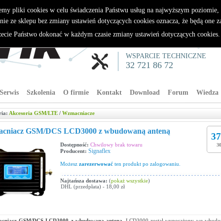
emy pliki cookies w celu świadczenia Państwu usług na najwyższym poziomie
nie ze sklepu bez zmiany ustawień dotyczących cookies oznacza, że będą one 
cie Państwo dokonać w każdym czasie zmiany ustawień dotyczących cookies
WSPARCIE TECHNICZNE
32 721 86 72
Serwis
Szkolenia
O firmie
Kontakt
Download
Forum
Wiedza
ria:
Akcesoria GSM/LTE
/
Wzmacniacze
cniacz GSM/DCS LCD3000 z wbudowaną anteną
37
Dostępność:
Chwilowy brak towaru
30
Signaflex
Producent:
Możesz
zarezerwować
ten produkt po zalogowaniu.
Najtańsza dostawa:
(
pokaż wszystkie
)
DHL (przedpłata) - 18,00 zł
cniacz GSM/DCS LCD3000 z wbudowaną anteną.
LCD3000 został wyposażony we wbudo