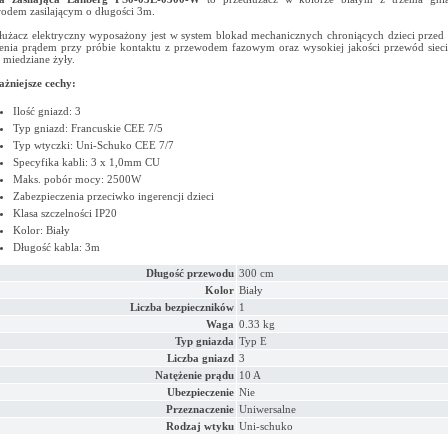
odem zasilającym o długości 3m.
łużacz elektryczny wyposażony jest w system blokad mechanicznych chroniących dzieci przed
enia prądem przy próbie kontaktu z przewodem fazowym oraz wysokiej jakości przewód sie
miedziane żyły.
żniejsze cechy:
Ilość gniazd: 3
Typ gniazd: Francuskie CEE 7/5
Typ wtyczki: Uni-Schuko CEE 7/7
Specyfika kabli: 3 x 1,0mm CU
Maks. pobór mocy: 2500W
Zabezpieczenia przeciwko ingerencji dzieci
Klasa szczelności IP20
Kolor: Biały
Długość kabla: 3m
Długość przewodu
300 cm
Kolor
Biały
Liczba bezpieczników
1
Waga
0.33 kg
Typ gniazda
Typ E
Liczba gniazd
3
Natężenie prądu
10 A
Ubezpieczenie
Nie
Przeznaczenie
Uniwersalne
Rodzaj wtyku
Uni-schuko