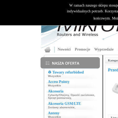
W ramach naszego sklepu stosuj
indywidualnych potrzeb. Korzysta
końcowym. Może
Nowości
Promocje
Wyprzedaże
Katego
Przed
♻️ Towary refurbished
Wszystkie
Access Pointy
Wszystkie
Akcesoria
Cybanty/Obejmy
,
Opaski zaciskowe
,
Sprzęt pomiarowy
,
Akcesoria GSM/LTE
Zestawy abonenckie
,
Anteny
Wszystkie
List