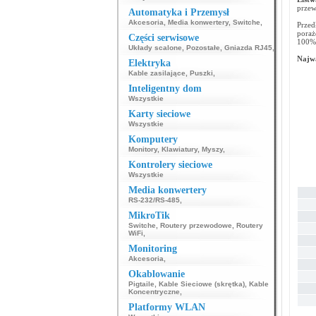
przew
Automatyka i Przemysł
Akcesoria
,
Media konwertery
,
Switche
,
Przed
poraż
Części serwisowe
100% 
Układy scalone
,
Pozostałe
,
Gniazda RJ45
,
Najwa
Elektryka
Kable zasilające
,
Puszki
,
Inteligentny dom
Wszystkie
Karty sieciowe
Wszystkie
Komputery
Monitory
,
Klawiatury
,
Myszy
,
Kontrolery sieciowe
Wszystkie
Media konwertery
RS-232/RS-485
,
MikroTik
Switche
,
Routery przewodowe
,
Routery
WiFi
,
Monitoring
Akcesoria
,
Okablowanie
Pigtaile
,
Kable Sieciowe (skrętka)
,
Kable
Koncentryczne
,
Platformy WLAN