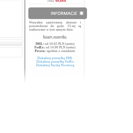
cena:
60,60zł
Wszystkie zamówienia złożone i
potwierdzone do godz. 15-tej są
realizowane w tym samym dniu.
Koszty przesyłki:
DHL:
od 10.65 PLN (netto)
FedEx:
od 14.90 PLN (netto)
Poczta:
zgodnie z cennikiem
Zlokalizuj przesyłkę DHL
Zlokalizuj przesyłkę FedEx
Zlokalizuj Paczkę Pocztową