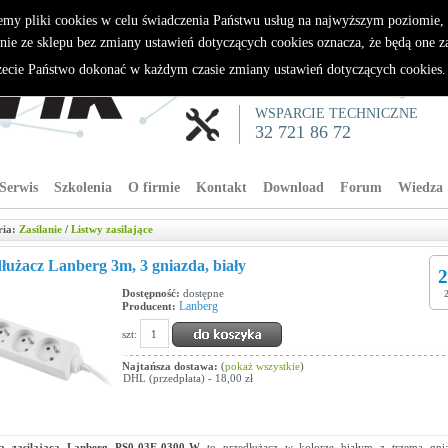
emy pliki cookies w celu świadczenia Państwu usług na najwyższym poziomie
nie ze sklepu bez zmiany ustawień dotyczących cookies oznacza, że będą one 
cie Państwo dokonać w każdym czasie zmiany ustawień dotyczących cookies
WSPARCIE TECHNICZNE
32 721 86 72
Serwis
Szkolenia
O firmie
Kontakt
Download
Forum
Wiedza
ria:
Zasilanie
/
Listwy zasilające
łużacz Lanberg 3m, 3 gniazda, biały
2
Dostępność:
dostępne
Lanberg
Producent:
szt:
Najtańsza dostawa:
(
pokaż wszystkie
)
DHL (przedpłata) - 18,00 zł
wa zasilająca Lanberg PS0-03E-0300-W
to przedłużacz w kolorze białym z trzema gni