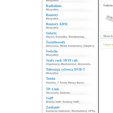
Wszystkie
Galeria
Radiolinie
Wszystkie
Routery
Wszystkie
Routery ADSL
Wszystkie
Solarix
Słowa k
Złącza
,
Gniazdka
,
Światłowody
,
Światłowody
Listwa z
Akcesoria
,
Media konwertery
,
Adaptery
,
Switche
Wszystkie
Szafy rack 10/19 cali
Organizery
,
Maskownice
,
Akcesoria
,
Telewizja cyfrowa DVB-T
Wszystkie
Tenda
Switche
,
⚡ Tenda Money Back!
,
TP-Link
Akcesoria
,
Switche
,
VoIP
Bramki VoIP
,
Telefony VoIP
,
Zasilanie
Zasilacze buforowe
,
Akumulatory
,
UPSy
,