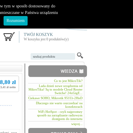
|
nowy klient
logowanie
, w tym w sposób dostosowany do
zamieszczane w Państwa urządzeniu
.
Rozumiem
TWÓJ KOSZYK
W koszyku jest 0 produktów(y)
8,80 zł
Co to jest MikroTik?
Lada dzień nowe urządzenia od
23,41 zł netto
MikroTika! Są to modele Cloud Router
Switche! 24xGigE...
Ciekawe SOHO, Mikrotik 951Ui-2HnD
Dlaczego nie warto oszczedzać na
konektorach
WiFi HotSpot - czyli najprostszy
sposób na zarządzanie radiowym
dostępem do internetu
więcej...
azdami oraz