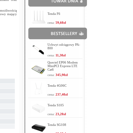
 możliwością
Tenda F6
ciowy mający
cena:
59,60zł
Uchwyt odciągowy PA-
800
cena:
11,30zł
Quectel EP06 Modem
MiniPCI Express LTE
Cat6
cena:
345,90zł
Tenda 4G06C
cena:
237,40zł
Tenda S105
cena:
23,20zł
Tenda SG108