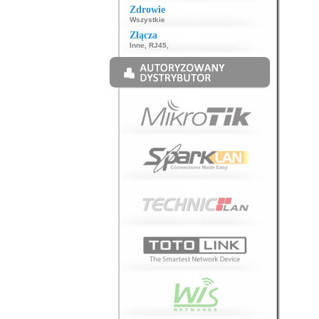
Zdrowie
Wszystkie
Złącza
Inne
,
RJ45
,